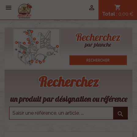


shopping_cart
Total
: 0,00 €
Recherchez
un produit par désignation ou référence
