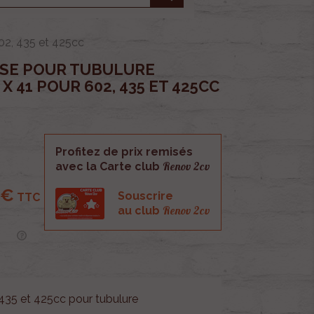
02, 435 et 425cc
SE POUR TUBULURE
 41 POUR 602, 435 ET 425CC
Profitez de prix remisés
Renov 2cv
avec la Carte club
 €
Souscrire
TTC
Renov 2cv
au club
435 et 425cc pour tubulure