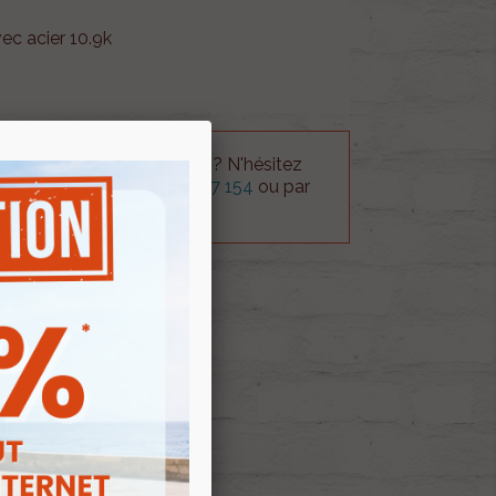
vec acier 10.9k
 technique sur le produit ? N'hésitez
rvice technique au
0254 277 154
ou par
ue@gmail.com
.
 AU PANIER