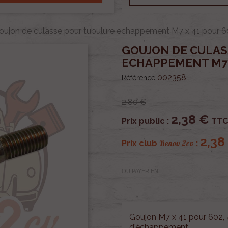
oujon de culasse pour tubulure echappement M7 x 41 pour 6
GOUJON DE CULAS
ECHAPPEMENT M7 X
002358
Référence
2,80 €
2,38 €
Prix public :
TTC
2,38
Renov 2cv
Prix club
:
OU PAYER EN
Goujon M7 x 41 pour 602, 
d'échappement.