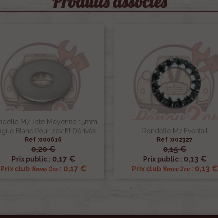
Produits associés
ndelle M7 Tete Moyenne 15mm
ngue Blanc Pour 2cv Et Dérivés
Rondelle M7 Éventail
Ref :000616
Ref :002327
0,20 €
0,15 €


Aperçu rapide
Aperçu rapide
0,17 €
0,13 €
Prix public :
Prix public :
0,17 €
0,13 €
Renov 2cv
Renov 2cv
Prix club
:
Prix club
: