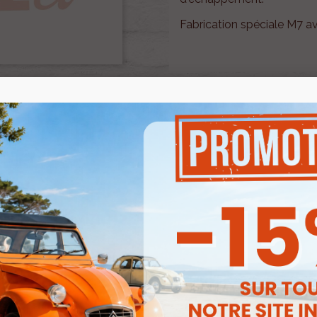
Fabrication spéciale M7 a
Besoin d'un renseignement
pas à contacter notre se
mail à
renov2cv.techniq
Quantité

AJOUTER

En stock
Partager