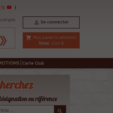
|
e compte

Se connecter
shopping_cart
Mon panier
(0 article(s))
Total
: 0,00 €
MOTIONS
Carte Club
herchez
ésignation ou référence
