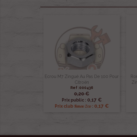
Ecrou M7 Zingué Au Pas De 100 Pour
Ro
Citroën
Zi
Ref :000436
0,20 €

Aperçu rapide
0,17 €
Prix public :
0,17 €
Renov 2cv
Prix club
: