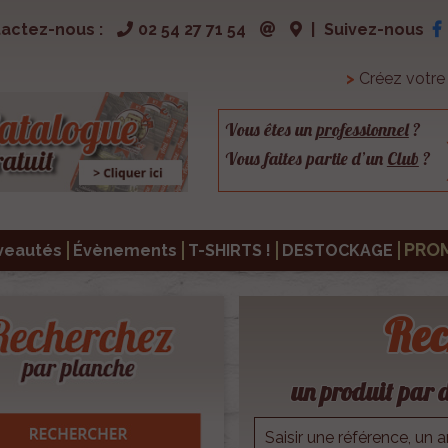
actez-nous :
02 54 27 71 54
|
Suivez-nous
>
Créez votr
Vous êtes un
professionnel
?
Vous faites partie d’un
Club
?
PRO
veautés
Évènements
T-SHIRTS !
DESTOCKAGE
Rec
un produit par d