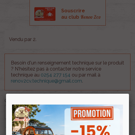
Souscrire
Renov 2cv
au club
Vendu par 2.
Besoin d'un renseignement technique sur le produit
? N'hésitez pas à contacter notre service
technique au
0254 277 154
ou par mail à
renov2cv.technique@gmail.com
.
Quantité

AJOUTER AU PANIER

En stock