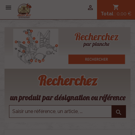


shopping_cart
Total
: 0,00 €
Recherchez
un produit par désignation ou référence
