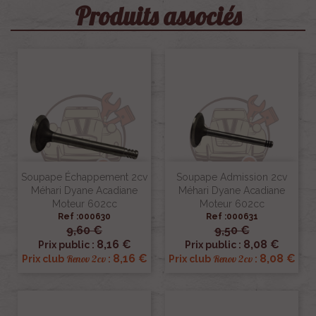
Produits associés
Soupape Échappement 2cv
Soupape Admission 2cv
Méhari Dyane Acadiane
Méhari Dyane Acadiane
Moteur 602cc
Moteur 602cc
Ref :000630
Ref :000631
9,60 €
9,50 €
8,16 €
8,08 €
Prix public :
Prix public :
8,16 €
8,08 €
Renov 2cv
Renov 2cv
Prix club
:
Prix club
: