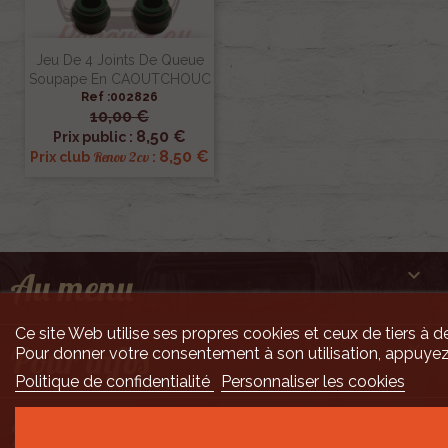
Jeu De 4 Joints De Queue
Soupape En CAOUTCHOUC
Ref :002826
10,00 €
8,50 €
Prix public :
8,50 €
Renov 2cv
Prix club
:

Au menu
Ce site Web utilise ses propres cookies et ceux de tiers à de

Pour infos
Pour donner votre consentement à son utilisation, appuyez
Politique de confidentialité
Personnaliser les cookies

Mais encore ...