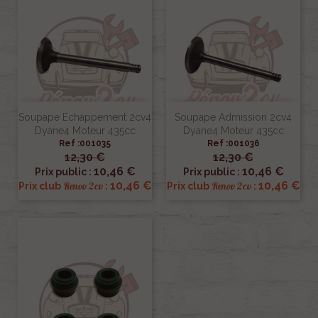
Soupape Echappement 2cv4
Soupape Admission 2cv4
Dyane4 Moteur 435cc
Dyane4 Moteur 435cc
Ref :001035
Ref :001036
12,30 €
12,30 €
10,46 €
10,46 €
Prix public :
Prix public :
10,46 €
10,46 €
Renov 2cv
Renov 2cv
Prix club
:
Prix club
: