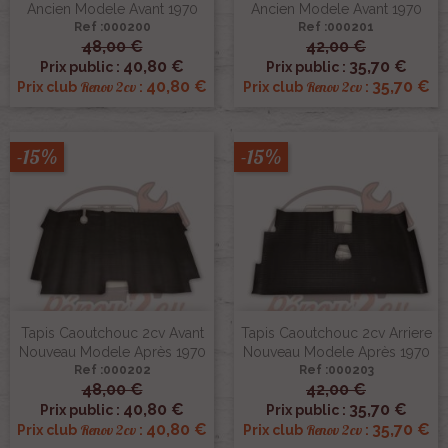
Ancien Modele Avant 1970
Ancien Modele Avant 1970
Ref :000200
Ref :000201
48,00 €
42,00 €
40,80 €
35,70 €
Prix public :
Prix public :
40,80 €
35,70 €
Renov 2cv
Renov 2cv
Prix club
:
Prix club
:
-15%
-15%
Tapis Caoutchouc 2cv Avant
Tapis Caoutchouc 2cv Arriere
Nouveau Modele Après 1970
Nouveau Modele Après 1970
Ref :000202
Ref :000203
48,00 €
42,00 €
40,80 €
35,70 €
Prix public :
Prix public :
40,80 €
35,70 €
Renov 2cv
Renov 2cv
Prix club
:
Prix club
: