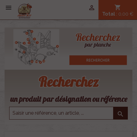


shopping_cart
Total
: 0,00 €
Recherchez
un produit par désignation ou référence
