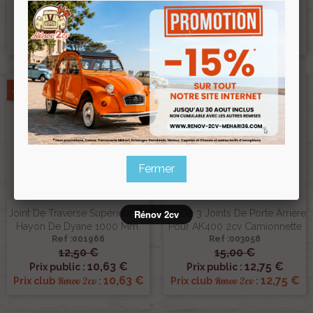
13,50 €
12,85 €
11,48 €
10,92 €
Prix public :
Prix public :
11,48 €
10,92 €
Renov 2cv
Renov 2cv
Prix club
:
Prix club
:
-15%
-15%
Fermer
Joint De Traverse Supérieur De
Lot De 3 Joints De Porte Arrière
Rénov 2cv
Hayon De Dyane 1000 Mm.
Pour AK400 2cv Camionnette
Ref :001966
Ref :003058
12,50 €
15,00 €
10,63 €
12,75 €
Prix public :
Prix public :
10,63 €
12,75 €
Renov 2cv
Renov 2cv
Prix club
:
Prix club
: