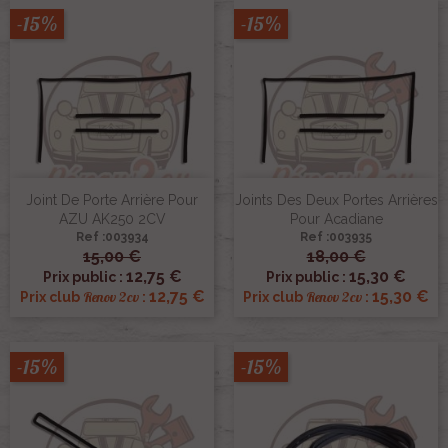
-15%
-15%
Joint De Porte Arrière Pour
Joints Des Deux Portes Arrières
AZU AK250 2CV
Pour Acadiane
Ref :003934
Ref :003935
15,00 €
18,00 €
12,75 €
15,30 €
Prix public :
Prix public :
12,75 €
15,30 €
Renov 2cv
Renov 2cv
Prix club
:
Prix club
:
-15%
-15%