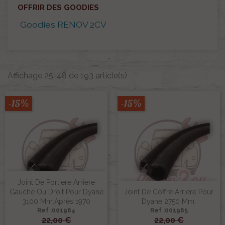
OFFRIR DES GOODIES
Goodies RENOV 2CV
Affichage 25-48 de 193 article(s)
-15%
-15%
Joint De Portiere Arriere
Gauche Ou Droit Pour Dyane
Joint De Coffre Arriere Pour
3100 Mm.Après 1970
Dyane 2750 Mm.
Ref :001964
Ref :001965
22,00 €
22,00 €