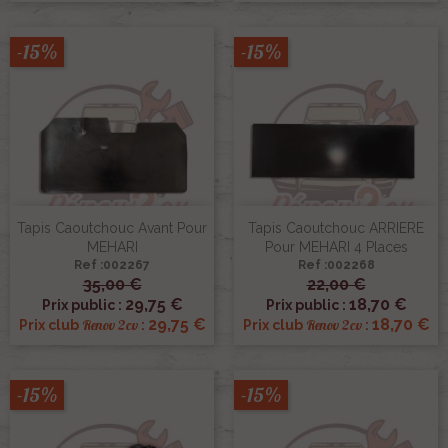
-15%
-15%
Tapis Caoutchouc Avant Pour
Tapis Caoutchouc ARRIERE
MEHARI
Pour MEHARI 4 Places
Ref :002267
Ref :002268
35,00 €
22,00 €
29,75 €
18,70 €
Prix public :
Prix public :
29,75 €
18,70 €
Renov 2cv
Renov 2cv
Prix club
:
Prix club
:
-15%
-15%