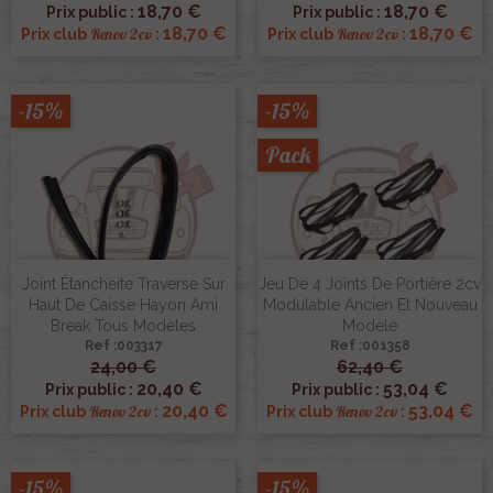
18,70 €
18,70 €
Prix public :
Prix public :
18,70 €
18,70 €
Renov 2cv
Renov 2cv
Prix club
:
Prix club
:
-15%
-15%
Pack
Joint Étancheite Traverse Sur
Jeu De 4 Joints De Portière 2cv
Haut De Caisse Hayon Ami
Modulable Ancien Et Nouveau
Break Tous Modèles
Modèle
Ref :003317
Ref :001358
24,00 €
62,40 €
20,40 €
53,04 €
Prix public :
Prix public :
20,40 €
53,04 €
Renov 2cv
Renov 2cv
Prix club
:
Prix club
:
-15%
-15%