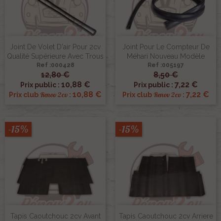
Joint De Volet D'air Pour 2cv
Joint Pour Le Compteur De
Qualité Supérieure Avec Trous
Méhari Nouveau Modèle
Ref :000428
Ref :005197
12,80 €
8,50 €
10,88 €
7,22 €
Prix public :
Prix public :
10,88 €
7,22 €
Renov 2cv
Renov 2cv
Prix club
:
Prix club
:
-15%
-15%
Tapis Caoutchouc 2cv Avant
Tapis Caoutchouc 2cv Arriere