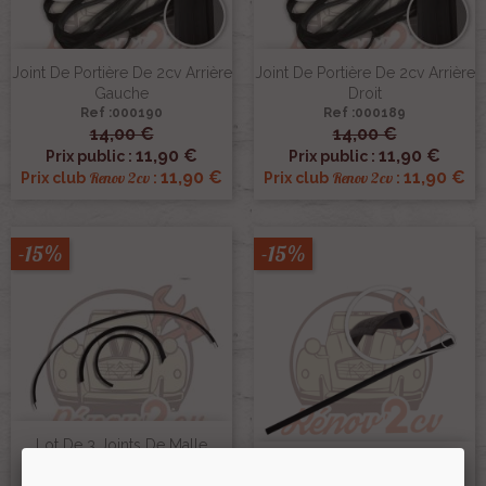
Joint De Portière De 2cv Arrière
Joint De Portière De 2cv Arrière
Gauche
Droit
Ref :000190
Ref :000189
14,00 €
14,00 €
11,90 €
11,90 €
Prix public :
Prix public :
11,90 €
11,90 €
Renov 2cv
Renov 2cv
Prix club
:
Prix club
:
-15%
-15%
Lot De 3 Joints De Malle
Arrière Pour 2cv
Joint Étancheite Capote 2cv
Ref :001983
Ref :001687