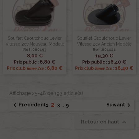
Soufflet Caoutchouc Levier
Soufflet Caoutchouc Levier
Vitesse 2cv Nouveau Modele
Vitesse 2cv Ancien Modèle
Ref :000193
Ref :001121
8,00 €
19,30 €
6,80 €
16,40 €
Prix public :
Prix public :
6,80 €
16,40 €
Renov 2cv
Renov 2cv
Prix club
:
Prix club
:
Affichage 25-48 de 193 article(s)
2


Précédent
Suivant
1
3
…
9

Retour en haut