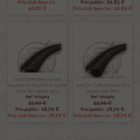
20,83 €
Renov 2cv
Prix club
:
Prix public :
40,80 €
20,83 €
Renov 2cv
Prix club
:
Joint De Portiere Arriere
Gauche Ou Droit Pour Dyane
Joint De Coffre Arriere Pour
3100 Mm.Après 1970
Dyane 2750 Mm.
Ref :001964
Ref :001965
22,00 €
22,00 €
18,70 €
18,70 €
Prix public :
Prix public :
18,70 €
18,70 €
Renov 2cv
Renov 2cv
Prix club
:
Prix club
: