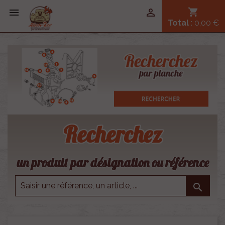


shopping_cart
Total
: 0,00 €
Recherchez
un produit par désignation ou référence
