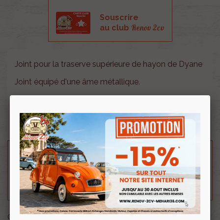
Souscrire
Renov 2cv
au club
Joint pour la traserve supérieure de hayon de Dyane
Joint équipé d'une âme métallique.
Fabriqué en France.
Longueur 1000 mm.
Besoin d'un renseignement technique sur le produit
? N'hésitez pas à contacter notre service
technique au
0254 277 154
ou par mail à
renov2cv.technique@gmail.com
.
Quantité