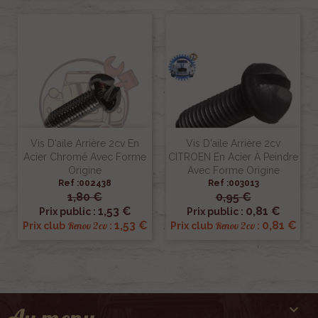
Vis D'aile Arrière 2cv En
Vis D'aile Arrière 2cv
Acier Chromé Avec Forme
CITROEN En Acier À Peindre
Origine
Avec Forme Origine
Ref :002438
Ref :003013
1,80 €
0,95 €
1,53 €
0,81 €
Prix public :
Prix public :
1,53 €
0,81 €
Renov 2cv
Renov 2cv
Prix club
:
Prix club
:
