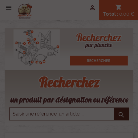


shopping_cart
Total
: 0,00 €
Recherchez
un produit par désignation ou référence
