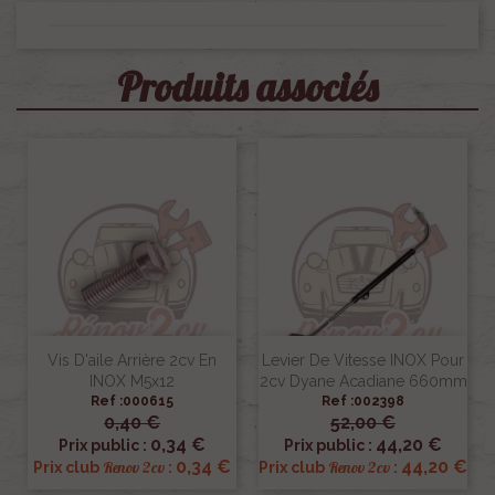
Produits associés
Vis D'aile Arrière 2cv En
Levier De Vitesse INOX Pour
INOX M5x12
2cv Dyane Acadiane 660mm
Ref :000615
Ref :002398
0,40 €
52,00 €
0,34 €
44,20 €
Prix public :
Prix public :
0,34 €
44,20 €
Renov 2cv
Renov 2cv
Prix club
:
Prix club
: