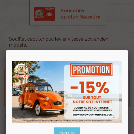
Souscrire
Renov 2cv
au club
Soufflet caoutchouc levier vitesse 2cv ancien
modèle.
Production RENOV 2CV.
Besoin d'un renseignement technique sur le produit
? N'hésitez pas à contacter notre service
technique au
0254 277 154
ou par mail à
renov2cv.technique@gmail.com
.
Quantité

AJOUTER AU PANIER
Fermer