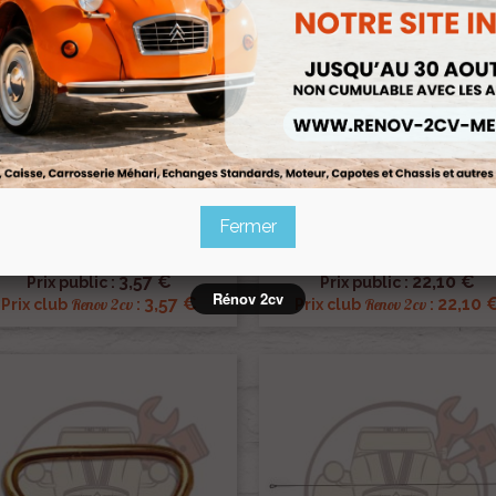
Pack
e De Dossier En Jute Pour Sièges
Ensemble 2 Mousses Banquette 
parés De 2cv Dyane Acadiane
Ou Arrière 2cv Ou Dyane
Fermer
Ref :000467
Ref :000955
4,20 €
26,00 €


Aperçu rapide
Aperçu rapide
3,57 €
22,10 €
Prix public :
Prix public :
Rénov 2cv
3,57 €
22,10 
Renov 2cv
Renov 2cv
Prix club
:
Prix club
: