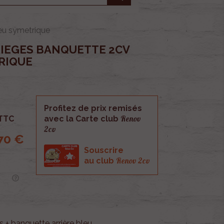
leu symetrique
SIEGES BANQUETTE 2CV
RIQUE
Profitez de prix remisés
Renov
TTC
avec la Carte club
2cv
70 €
Souscrire
Renov 2cv
au club
 + banquette arrière bleu.