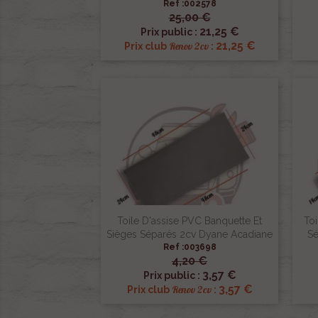
Ref :002578
25,00 €

Aperçu rapide
21,25 €
Prix public :
21,25 €
Renov 2cv
Prix club
:
Toile D'assise PVC Banquette Et
To
Sièges Séparés 2cv Dyane Acadiane
Sé
Ref :003698
4,20 €

Aperçu rapide
3,57 €
Prix public :
3,57 €
Renov 2cv
Prix club
: