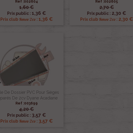
Ref :002604
Ref :002605
1,60 €
2,70 €


Aperçu rapide
Aperçu rapide
1,36 €
2,30 €
Prix public :
Prix public :
1,36 €
2,30 €
Renov 2cv
Renov 2cv
Prix club
:
Prix club
:
ile De Dossier PVC Pour Sièges
parés De 2cv Dyane Acadiane
Ref :003699
4,20 €

Aperçu rapide
3,57 €
Prix public :
3,57 €
Renov 2cv
Prix club
: