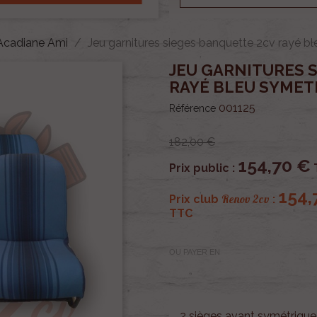
 Acadiane Ami
Jeu garnitures sieges banquette 2cv rayé b
JEU GARNITURES 
RAYÉ BLEU SYMET
001125
Référence
182,00 €
154,70 €
Prix public :
154,
Renov 2cv
Prix club
:
TTC
OU PAYER EN
2 sièges avant symétriques