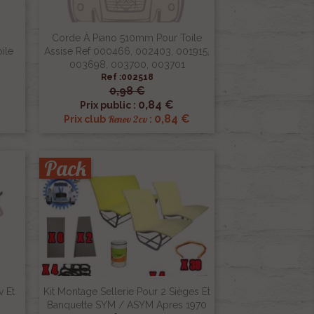
Corde À Piano 510mm Pour Toile
ile
Assise Ref 000466, 002403, 001915,
003698, 003700, 003701
Ref :002518
0,98 €

Aperçu rapide
0,84 €
Prix public :
€
0,84 €
Renov 2cv
Prix club
:
Pack
v Et
Kit Montage Sellerie Pour 2 Sièges Et
Banquette SYM / ASYM Apres 1970