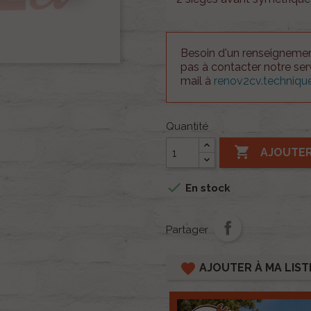
Besoin d'un renseignement
pas à contacter notre se
mail à
renov2cv.techniq
Quantité

AJOUTER

En stock
Partager
favorite
AJOUTER À MA LIST