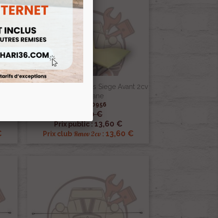
Pack
Avant
Ensemble 2 Mousses Siege Avant 2cv
Ou Dyane
Ref :000956
16,00 €

Aperçu rapide
13,60 €
Prix public :
€
13,60 €
Renov 2cv
Prix club
: