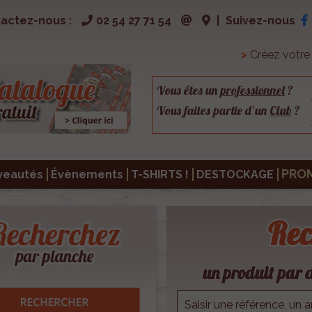
actez-nous :
02 54 27 71 54
|
Suivez-nous
>
Créez votr
Vous êtes un
professionnel
?
Vous faites partie d’un
Club
?
PRO
veautés
Évènements
T-SHIRTS !
DESTOCKAGE
Rec
un produit par d