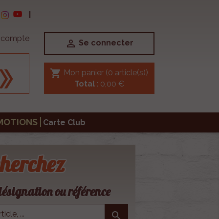
|
e compte

Se connecter
shopping_cart
Mon panier
(0 article(s))
Total
: 0,00 €
MOTIONS
Carte Club
herchez
ésignation ou référence
