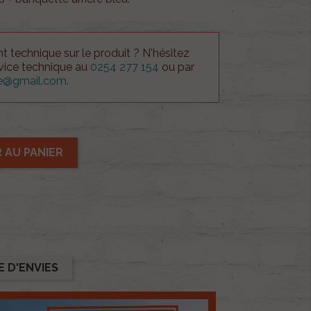
 technique sur le produit ? N'hésitez
rvice technique au
0254 277 154
ou par
ue@gmail.com
.
 AU PANIER
E D'ENVIES