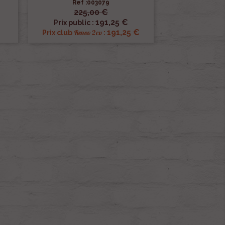
Ref :003079
225,00 €

Aperçu rapide
191,25 €
Prix public :
191,25 €
Renov 2cv
Prix club
: