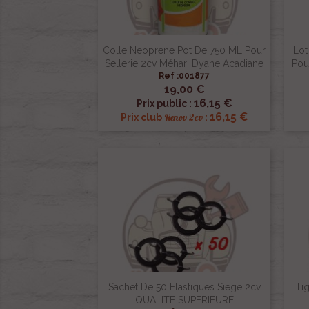
Colle Neoprene Pot De 750 ML Pour
Lot
Sellerie 2cv Méhari Dyane Acadiane
Pou
Ref :001877
19,00 €

Aperçu rapide
16,15 €
Prix public :
16,15 €
Renov 2cv
Prix club
:
Sachet De 50 Elastiques Siege 2cv
Tig
QUALITE SUPERIEURE