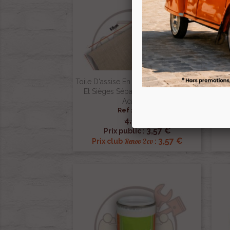
Toile D'assise En Jute Pour Banquette
Et Sièges Séparés De 2cv Dyane
Toil
Acadiane
Sé
Ref :000466
4,20 €

Aperçu rapide
3,57 €
Prix public :
3,57 €
Renov 2cv
Prix club
: