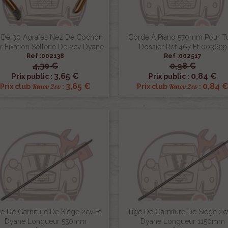
 De 30 Agrafes Nez De Cochon
Corde À Piano 570mm Pour To
r Fixation Sellerie De 2cv Dyane
Dossier Ref 467 Et 003699
Ref :002138
Ref :002517
4,30 €
0,98 €


Aperçu rapide
Aperçu rapide
3,65 €
0,84 €
Prix public :
Prix public :
3,65 €
0,84 
Renov 2cv
Renov 2cv
Prix club
:
Prix club
:
e De Garniture De Siège 2cv Et
Tige De Garniture De Siège 2c
Dyane Longueur 550mm
Dyane Longueur 1150mm