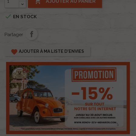

AJOUTER AU PANIER

EN STOCK
Partager
favorite
AJOUTER À MA LISTE D'ENVIES