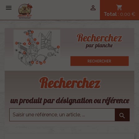


shopping_cart
Total
: 0,00 €
Recherchez
un produit par désignation ou référence
