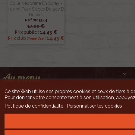
Colle Néoprène En Spray -
400ml Pour Sièges De 2cv Et
Dérivés
Ref :005344
17,00 €
14,45 €
Prix public :
14,45 €
Renov 2cv
Prix club
:

Au menu
Ce site Web utilise ses propres cookies et ceux de tiers à de

Pour infos
Pour donner votre consentement à son utilisation, appuyez
Politique de confidentialité
Personnaliser les cookies

Mais encore ...