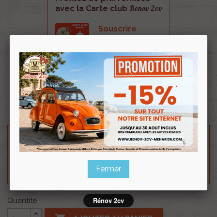
Renov 2cv
avec la Carte club
Souscrire
Renov 2cv
au club
Toile d'assise PVC banquette et sièges séparés 2cv
Dyane Acadiane.
LES CORDES A PIANO NE SONT PAS INCLUSES.
Besoin d'un renseignement technique sur le produit
? N'hésitez pas à contacter notre service
technique au
0254 277 154
ou par mail à
renov2cv.technique@gmail.com
.
Fermer
Rénov 2cv
Quantité