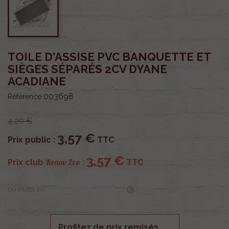
TOILE D'ASSISE PVC BANQUETTE ET
SIÈGES SÉPARÉS 2CV DYANE
ACADIANE
003698
Référence
4,20 €
3,57 €
Prix public :
TTC
3,57 €
Renov 2cv
Prix club
:
TTC
OU PAYER EN
Profitez de prix remisés