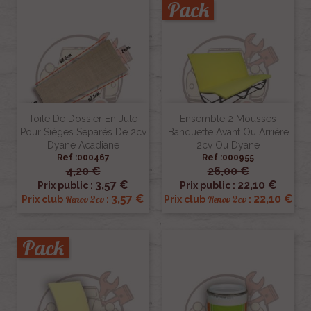
Pack
Toile De Dossier En Jute
Ensemble 2 Mousses
Pour Sièges Séparés De 2cv
Banquette Avant Ou Arrière
Dyane Acadiane
2cv Ou Dyane
Ref :000467
Ref :000955
4,20 €
26,00 €
3,57 €
22,10 €
Prix public :
Prix public :
3,57 €
22,10 €
Renov 2cv
Renov 2cv
Prix club
:
Prix club
:
Pack