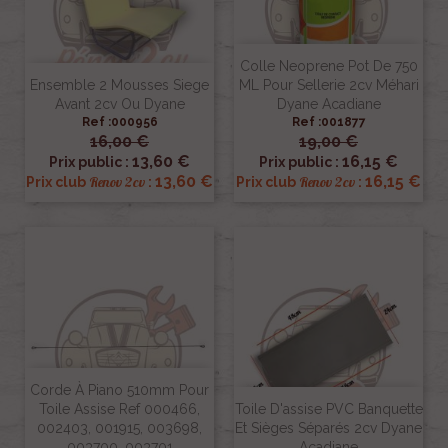
Colle Neoprene Pot De 750
Ensemble 2 Mousses Siege
ML Pour Sellerie 2cv Méhari
Avant 2cv Ou Dyane
Dyane Acadiane
Ref :000956
Ref :001877
16,00 €
19,00 €
13,60 €
16,15 €
Prix public :
Prix public :
13,60 €
16,15 €
Renov 2cv
Renov 2cv
Prix club
:
Prix club
:
Corde À Piano 510mm Pour
Toile Assise Ref 000466,
Toile D'assise PVC Banquette
002403, 001915, 003698,
Et Sièges Séparés 2cv Dyane
003700, 003701
Acadiane