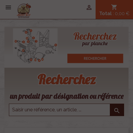


shopping_cart
Total
: 0,00 €
Recherchez
un produit par désignation ou référence
