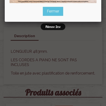
Fermer
Rénov 2cv
Description
LONGUEUR 483mm.
LES CORDES A PIANO NE SONT PAS
INCLUSES
Toile en jute avec plastification de renforcement.
Produits associés