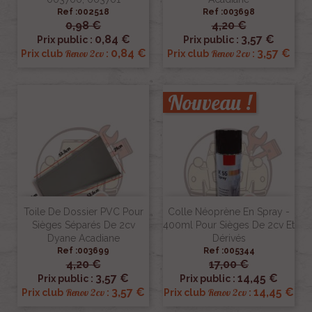
Ref :002518
Ref :003698
0,98 €
4,20 €
0,84 €
3,57 €
Prix public :
Prix public :
0,84 €
3,57 €
Renov 2cv
Renov 2cv
Prix club
:
Prix club
:
Nouveau !
Toile De Dossier PVC Pour
Colle Néoprène En Spray -
Sièges Séparés De 2cv
400ml Pour Sièges De 2cv Et
Dyane Acadiane
Dérivés
Ref :003699
Ref :005344
4,20 €
17,00 €
3,57 €
14,45 €
Prix public :
Prix public :
3,57 €
14,45 €
Renov 2cv
Renov 2cv
Prix club
:
Prix club
: