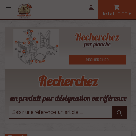


shopping_cart
Total
: 0,00 €
Recherchez
un produit par désignation ou référence
