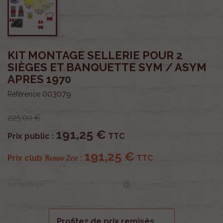
KIT MONTAGE SELLERIE POUR 2
SIÈGES ET BANQUETTE SYM / ASYM
APRES 1970
003079
Référence
225,00 €
191,25 €
Prix public :
TTC
191,25 €
Renov 2cv
Prix club
:
TTC
OU PAYER EN
Profitez de prix remisés