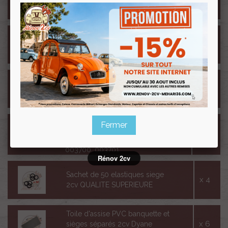
x 1
pour sellerie 2cv Méhari Dyane
Acadiane
Lot de 30 agrafes nez de
x 1
cochon pour fixation sellerie de
2cv Dyane
Corde à piano 570mm pour
x 4
toile dossier ref 467 et 003699
Corde à piano 510mm pour
Fermer
toile assise ref 000466,
x 12
002403, 001915, 003698,
003700, 003701
Rénov 2cv
Sachet de 50 elastiques siege
x 4
2cv QUALITE SUPERIEURE
Toile d'assise PVC banquette et
x 6
sièges séparés 2cv Dyane