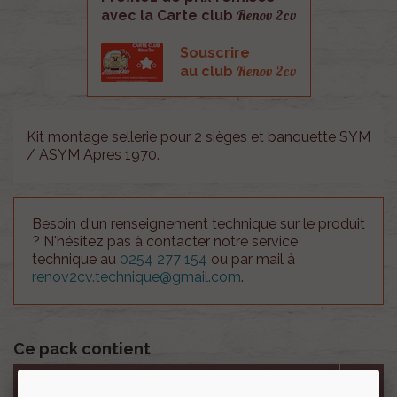
Renov 2cv
avec la Carte club
Souscrire
Renov 2cv
au club
Kit montage sellerie pour 2 sièges et banquette SYM
/ ASYM Apres 1970.
Besoin d'un renseignement technique sur le produit
? N'hésitez pas à contacter notre service
technique au
0254 277 154
ou par mail à
renov2cv.technique@gmail.com
.
Ce pack contient
Colle neoprene pot de 750 ML