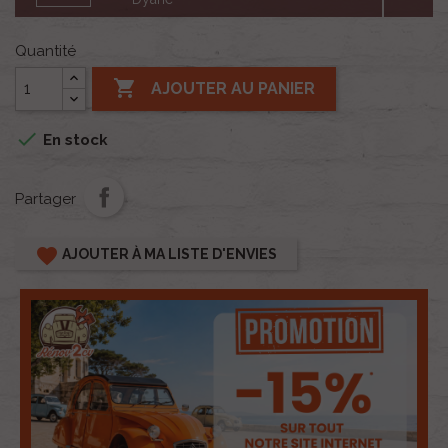
Quantité

AJOUTER AU PANIER

En stock
Partager
favorite
AJOUTER À MA LISTE D'ENVIES