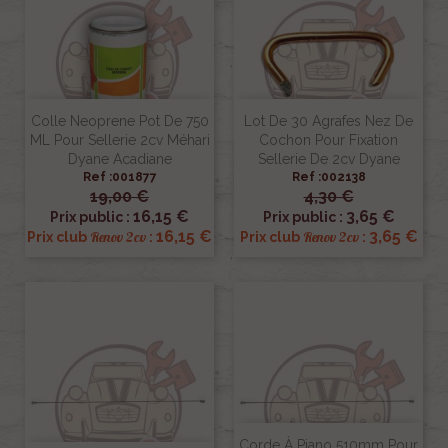
Colle Neoprene Pot De 750
Lot De 30 Agrafes Nez De
ML Pour Sellerie 2cv Méhari
Cochon Pour Fixation
Dyane Acadiane
Sellerie De 2cv Dyane
Ref :001877
Ref :002138
19,00 €
4,30 €
16,15 €
3,65 €
Prix public :
Prix public :
16,15 €
3,65 €
Renov 2cv
Renov 2cv
Prix club
:
Prix club
:
Corde À Piano 510mm Pour