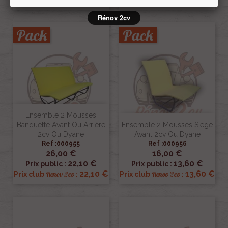
Rénov 2cv
Pack
Pack
Ensemble 2 Mousses
Banquette Avant Ou Arrière
Ensemble 2 Mousses Siege
2cv Ou Dyane
Avant 2cv Ou Dyane
Ref :000955
Ref :000956
26,00 €
16,00 €
22,10 €
13,60 €
Prix public :
Prix public :
22,10 €
13,60 €
Renov 2cv
Renov 2cv
Prix club
:
Prix club
: