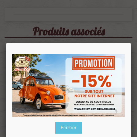
Produits associés
Toile D'assise En Jute Pour
Toile De Dossier En Jute
Banquette Et Sièges Séparés
Pour Sièges Séparés De 2cv
De 2cv Dyane Acadiane
Dyane Acadiane
Ref :000466
Ref :000467
4,20 €
4,20 €
Fermer
3,57 €
3,57 €
Prix public :
Prix public :
3,57 €
3,57 €
Renov 2cv
Renov 2cv
Prix club
:
Prix club
: