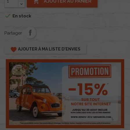

AJOUTER AU PANIER

En stock
Partager
favorite
AJOUTER À MA LISTE D'ENVIES