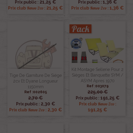
21,25 €
1,36 €
Prix public :
Prix public :
21,25 €
1,36 €
Renov 2cv
Renov 2cv
Prix club
:
Prix club
:
Pack
Kit Montage Sellerie Pour 2
Sièges Et Banquette SYM /
Tige De Garniture De Siège
ASYM Apres 1970
2cv Et Dyane Longueur
Ref :003079
1150mm
225,00 €
Ref :002605
2,70 €
191,25 €
Prix public :
2,30 €
Renov 2cv
Prix public :
Prix club
:
2,30 €
191,25 €
Renov 2cv
Prix club
: