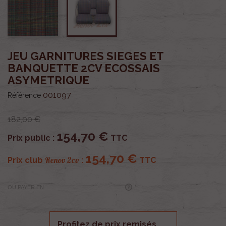
JEU GARNITURES SIEGES ET
BANQUETTE 2CV ECOSSAIS
ASYMETRIQUE
001097
Référence
182,00 €
154,70 €
Prix public :
TTC
154,70 €
Renov 2cv
Prix club
:
TTC
OU PAYER EN
Profitez de prix remisés