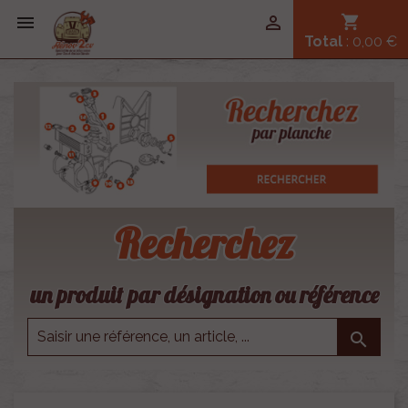


shopping_cart
Total
: 0,00 €
Recherchez
un produit par désignation ou référence
