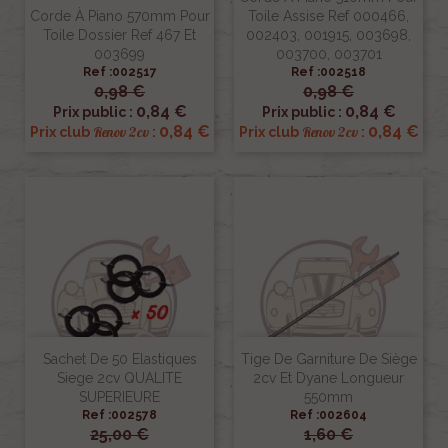
Corde À Piano 570mm Pour
Toile Assise Ref 000466,
Toile Dossier Ref 467 Et
002403, 001915, 003698,
003699
003700, 003701
Ref :002517
Ref :002518
0,98 €
0,98 €
0,84 €
0,84 €
Prix public :
Prix public :
0,84 €
0,84 €
Renov 2cv
Renov 2cv
Prix club
:
Prix club
:
Sachet De 50 Elastiques
Tige De Garniture De Siège
Siege 2cv QUALITE
2cv Et Dyane Longueur
SUPERIEURE
550mm
Ref :002578
Ref :002604
25,00 €
1,60 €