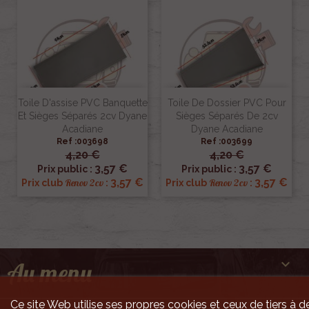
Toile D'assise PVC Banquette
Toile De Dossier PVC Pour
Et Sièges Séparés 2cv Dyane
Sièges Séparés De 2cv
Acadiane
Dyane Acadiane
Ref :003698
Ref :003699
4,20 €
4,20 €
3,57 €
3,57 €
Prix public :
Prix public :
3,57 €
3,57 €
Renov 2cv
Renov 2cv
Prix club
:
Prix club
:

Au menu
Ce site Web utilise ses propres cookies et ceux de tiers à de