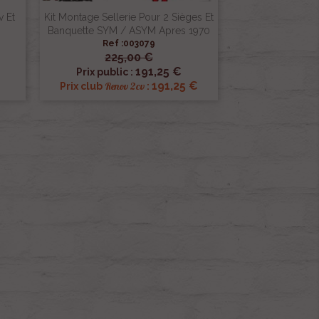
v Et
Kit Montage Sellerie Pour 2 Sièges Et
Banquette SYM / ASYM Apres 1970
Ref :003079
225,00 €

Aperçu rapide
191,25 €
Prix public :
191,25 €
Renov 2cv
Prix club
: