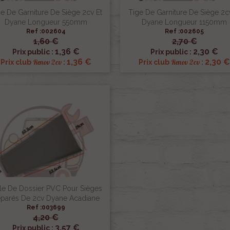
e De Garniture De Siège 2cv Et
Tige De Garniture De Siège 2c
Dyane Longueur 550mm
Dyane Longueur 1150mm
Ref :002604
Ref :002605
1,60 €
2,70 €


Aperçu rapide
Aperçu rapide
1,36 €
2,30 €
Prix public :
Prix public :
1,36 €
2,30 €
Renov 2cv
Renov 2cv
Prix club
:
Prix club
:
ile De Dossier PVC Pour Sièges
parés De 2cv Dyane Acadiane
Ref :003699
4,20 €

Aperçu rapide
3,57 €
Prix public :