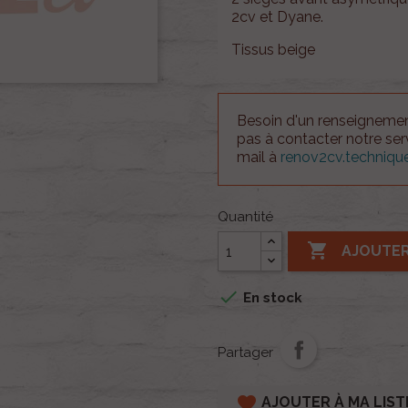
2cv et Dyane.
Tissus beige
Besoin d'un renseignement
pas à contacter notre se
mail à
renov2cv.techniq
Quantité

AJOUTER

En stock
Partager
favorite
AJOUTER À MA LIST