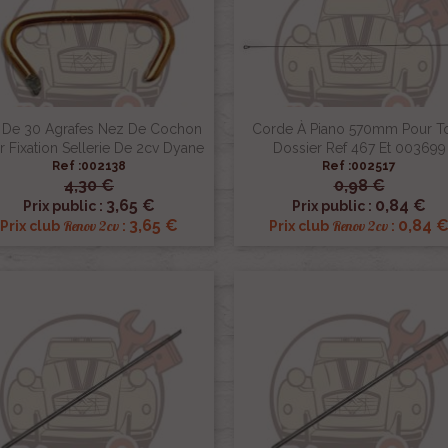
 De 30 Agrafes Nez De Cochon
Corde À Piano 570mm Pour To
r Fixation Sellerie De 2cv Dyane
Dossier Ref 467 Et 003699
Ref :002138
Ref :002517
4,30 €
0,98 €


Aperçu rapide
Aperçu rapide
3,65 €
0,84 €
Prix public :
Prix public :
3,65 €
0,84 
Renov 2cv
Renov 2cv
Prix club
:
Prix club
: