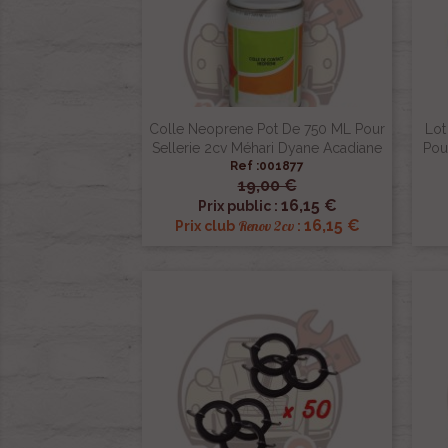
Colle Neoprene Pot De 750 ML Pour
Lot
Sellerie 2cv Méhari Dyane Acadiane
Pou
Ref :001877
19,00 €

Aperçu rapide
16,15 €
Prix public :
16,15 €
Renov 2cv
Prix club
: