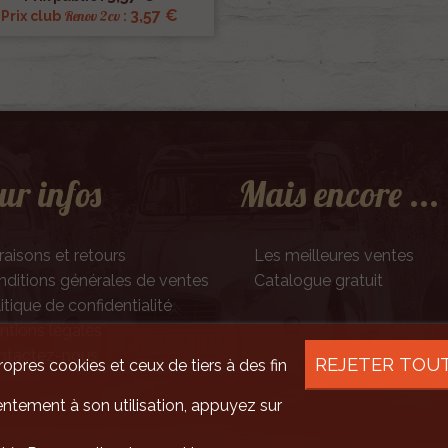
3,57 €
Renov 2cv
Prix club
:
ur infos
Mais encore ...
raisons et retours
Les meilleures ventes
ditions générales de ventes
Catalogue gratuit
itique de confidentialité
tions légales
ntactez-nous
REJETER TOU
ropres cookies et ceux de tiers à des fin
ntement à son utilisation, appuyez sur