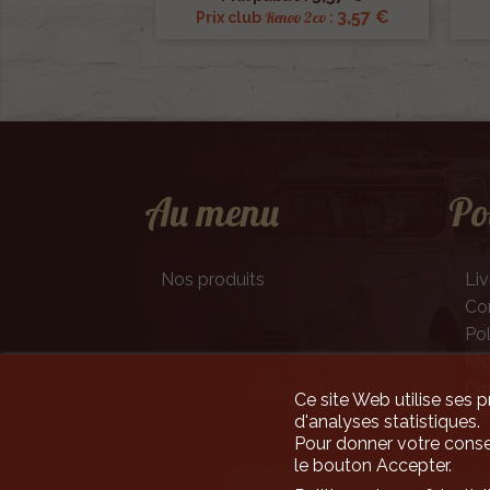
3,57 €
Renov 2cv
Prix club
:
Au menu
Po
Nos produits
Liv
Con
Pol
Men
Co
Ce site Web utilise ses p
d'analyses statistiques.
Pour donner votre conse
le bouton Accepter.