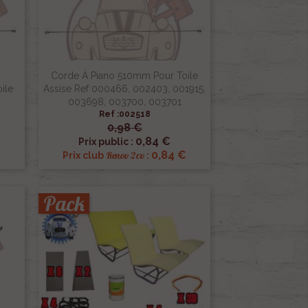
Corde À Piano 510mm Pour Toile
ile
Assise Ref 000466, 002403, 001915,
003698, 003700, 003701
Ref :002518
0,98 €

Aperçu rapide
0,84 €
Prix public :
€
0,84 €
Renov 2cv
Prix club
:
Pack