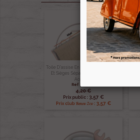
Toile D'assise En Jute Pour Banquette
Et Sièges Séparés De 2cv Dyane
Toil
Acadiane
Sé
Ref :000466
4,20 €

Aperçu rapide
3,57 €
Prix public :
3,57 €
Renov 2cv
Prix club
: