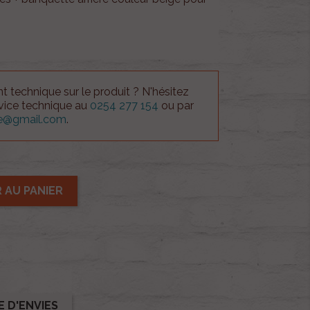
 technique sur le produit ? N'hésitez
rvice technique au
0254 277 154
ou par
ue@gmail.com
.
 AU PANIER
E D'ENVIES