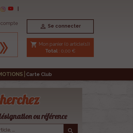
|
e compte

Se connecter
shopping_cart
Mon panier
(0 article(s))
Total
: 0,00 €
MOTIONS
Carte Club
herchez
ésignation ou référence
