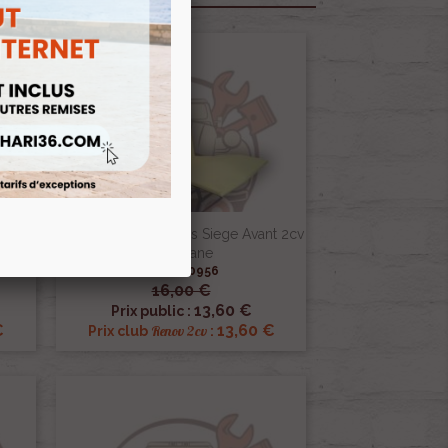
Pack
Avant
Ensemble 2 Mousses Siege Avant 2cv
Ou Dyane
Ref :000956
16,00 €

Aperçu rapide
13,60 €
Prix public :
€
13,60 €
Renov 2cv
Prix club
: