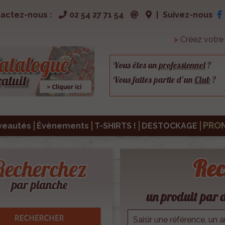
actez-nous :
02 54 27 71 54
|
Suivez-nous
>
Créez votr
Vous êtes un
professionnel
?
Vous faites partie d’un
Club
?
PRO
veautés
Évènements
T-SHIRTS !
DESTOCKAGE
Rec
un produit par d