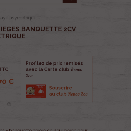
 Rayé asymetrique
SIEGES BANQUETTE 2CV
ETRIQUE
Profitez de prix remisés
Renov
TTC
avec la Carte club
2cv
70 €
Souscrire
Renov 2cv
au club
es + banquette arrière couleur beige pour