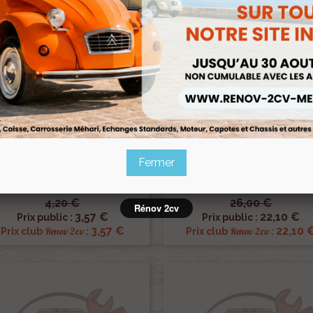
Pack
Fermer
e De Dossier En Jute Pour Sièges
Ensemble 2 Mousses Banquette 
parés De 2cv Dyane Acadiane
Ou Arrière 2cv Ou Dyane
Ref :000467
Ref :000955
4,20 €
26,00 €
Rénov 2cv


Aperçu rapide
Aperçu rapide
3,57 €
22,10 €
Prix public :
Prix public :
3,57 €
22,10 
Renov 2cv
Renov 2cv
Prix club
:
Prix club
: