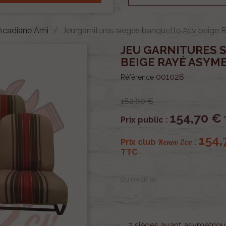
 Acadiane Ami
Jeu garnitures sieges banquette 2cv beige
JEU GARNITURES 
BEIGE RAYÉ ASYM
001028
Référence
182,00 €
154,70 €
Prix public :
154,
Renov 2cv
Prix club
:
TTC
OU PAYER EN
2 sièges avant asymétriqu