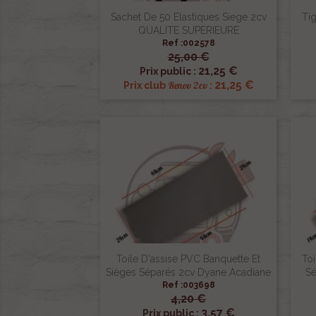
Sachet De 50 Elastiques Siege 2cv
Tig
QUALITE SUPERIEURE
Ref :002578
25,00 €

Aperçu rapide
21,25 €
Prix public :
21,25 €
Renov 2cv
Prix club
:
Toile D'assise PVC Banquette Et
To
Sièges Séparés 2cv Dyane Acadiane
Sé
Ref :003698
4,20 €

Aperçu rapide
3,57 €
Prix public :