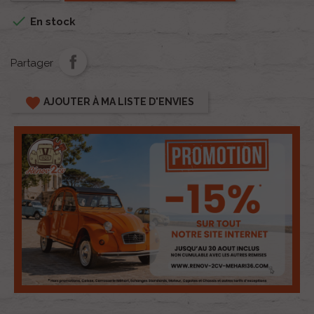

En stock
Partager
favorite
AJOUTER À MA LISTE D'ENVIES