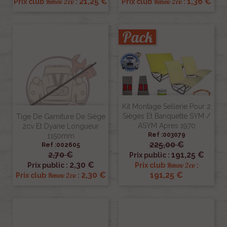
21,25 €
1,36 €
Renov 2cv
Renov 2cv
Prix club
:
Prix club
:
Pack
Kit Montage Sellerie Pour 2
Sièges Et Banquette SYM /
Tige De Garniture De Siège
ASYM Apres 1970
2cv Et Dyane Longueur
Ref :003079
1150mm
225,00 €
Ref :002605
2,70 €
191,25 €
Prix public :
2,30 €
Renov 2cv
Prix public :
Prix club
:
2,30 €
191,25 €
Renov 2cv
Prix club
: