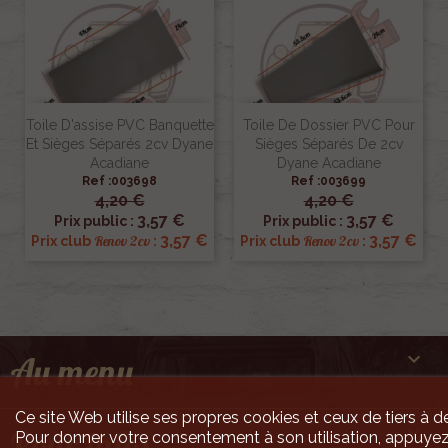
Toile D'assise PVC Banquette
Toile De Dossier PVC Pour
Et Sièges Séparés 2cv Dyane
Sièges Séparés De 2cv
Acadiane
Dyane Acadiane
Ref :003698
Ref :003699
4,20 €
4,20 €
3,57 €
3,57 €
Prix public :
Prix public :
3,57 €
3,57 €
Renov 2cv
Renov 2cv
Prix club
:
Prix club
:

Au menu
Ce site Web utilise ses propres cookies et ceux de tiers à de

Pour infos
Pour donner votre consentement à son utilisation, appuyez