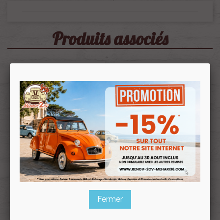
Produits associés
Toile D'assise En Jute Pour
Toile De Dossier En Jute
Banquette Et Sièges Séparés
Pour Sièges Séparés De 2cv
De 2cv Dyane Acadiane
Dyane Acadiane
Ref :000466
Ref :000467
4,20 €
4,20 €
3,57 €
3,57 €
Prix public :
Prix public :
Fermer
3,57 €
3,57 €
Renov 2cv
Renov 2cv
Prix club
:
Prix club
: