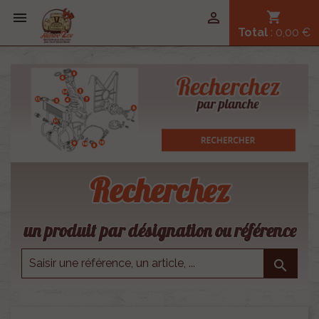


shopping_cart
Total
: 0,00 €
Recherchez
un produit par désignation ou référence
