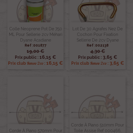
Colle Neoprene Pot De 750
Lot De 30 Agrafes Nez De
ML Pour Sellerie 2cv Méhari
Cochon Pour Fixation
Dyane Acadiane
Sellerie De 2cv Dyane
Ref :001877
Ref :002138
19,00 €
4,30 €
16,15 €
3,65 €
Prix public :
Prix public :
16,15 €
3,65 €
Renov 2cv
Renov 2cv
Prix club
:
Prix club
:
Corde À Piano 510mm Pour
Corde À Piano 570mm Pour
Toile Assise Ref 000466,