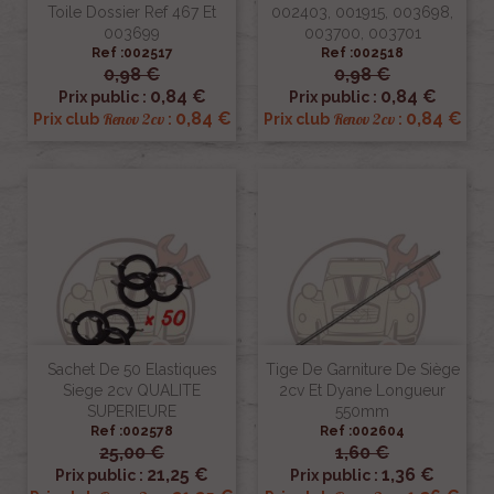
Toile Dossier Ref 467 Et
002403, 001915, 003698,
003699
003700, 003701
Ref :002517
Ref :002518
0,98 €
0,98 €
0,84 €
0,84 €
Prix public :
Prix public :
0,84 €
0,84 €
Renov 2cv
Renov 2cv
Prix club
:
Prix club
:
Sachet De 50 Elastiques
Tige De Garniture De Siège
Siege 2cv QUALITE
2cv Et Dyane Longueur
SUPERIEURE
550mm
Ref :002578
Ref :002604
25,00 €
1,60 €
21,25 €
1,36 €
Prix public :
Prix public :