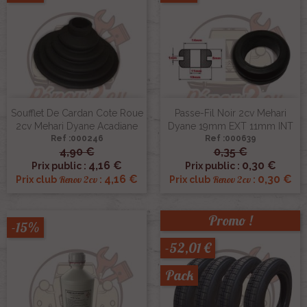
Soufflet De Cardan Cote Roue
Passe-Fil Noir 2cv Mehari
2cv Mehari Dyane Acadiane
Dyane 19mm EXT 11mm INT
Ref :000246
Ref :000639
4,90 €
0,35 €
4,16 €
0,30 €
Prix public :
Prix public :
4,16 €
0,30 €
Renov 2cv
Renov 2cv
Prix club
:
Prix club
:
Promo !
-15%
-52,01 €
Pack