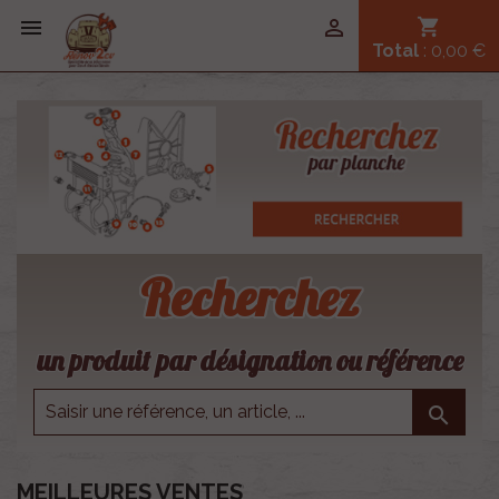


shopping_cart
Total
: 0,00 €
Recherchez
un produit par désignation ou référence

MEILLEURES VENTES