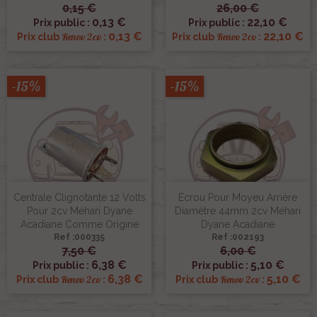
0,15 €
26,00 €
0,13 €
22,10 €
Prix public :
Prix public :
0,13 €
22,10 €
Renov 2cv
Renov 2cv
Prix club
:
Prix club
:
-15%
-15%
Centrale Clignotante 12 Volts
Ecrou Pour Moyeu Arrière
Pour 2cv Méhari Dyane
Diamètre 44mm 2cv Méhari
Acadiane Comme Origine
Dyane Acadiane
Ref :000335
Ref :002193
7,50 €
6,00 €
6,38 €
5,10 €
Prix public :
Prix public :
6,38 €
5,10 €
Renov 2cv
Renov 2cv
Prix club
:
Prix club
: