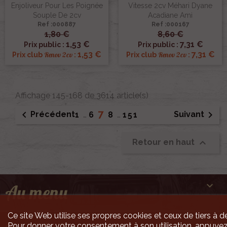
Enjoliveur Pour Les Poignée
Vitesse 2cv Méhari Dyane
Souple De 2cv
Acadiane Ami
Ref :000887
Ref :000167
1,80 €
8,60 €
1,53 €
7,31 €
Prix public :
Prix public :
1,53 €
7,31 €
Renov 2cv
Renov 2cv
Prix club
:
Prix club
:
Affichage 145-168 de 3614 article(s)
7


Précédent
Suivant
1
…
6
8
…
151

Retour en haut

Au menu
Ce site Web utilise ses propres cookies et ceux de tiers à de

Pour donner votre consentement à son utilisation, appuyez