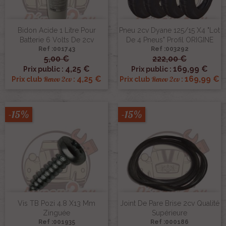
Bidon Acide 1 Litre Pour
Pneu 2cv Dyane 125/15 X4 "lot
Batterie 6 Volts De 2cv
De 4 Pneus" Profil ORIGINE
Ref :001743
Ref :003292
5,00 €
222,00 €
4,25 €
169,99 €
Prix public :
Prix public :
4,25 €
169,99 €
Renov 2cv
Renov 2cv
Prix club
:
Prix club
:
-15%
-15%
Vis TB Pozi 4.8 X13 Mm
Joint De Pare Brise 2cv Qualité
Zinguée
Supérieure
Ref :001935
Ref :000186