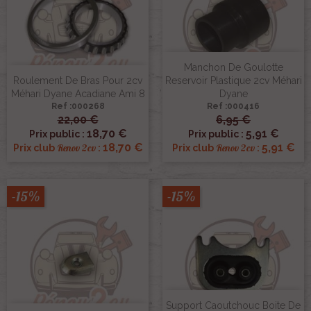
Manchon De Goulotte
Roulement De Bras Pour 2cv
Reservoir Plastique 2cv Méhari
Méhari Dyane Acadiane Ami 8
Dyane
Ref :000268
Ref :000416
22,00 €
6,95 €
18,70 €
5,91 €
Prix public :
Prix public :
18,70 €
5,91 €
Renov 2cv
Renov 2cv
Prix club
:
Prix club
:
-15%
-15%
Support Caoutchouc Boite De