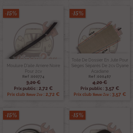
-15%
-15%
Toile De Dossier En Jute Pour
Moulure D'aile Arriere Noire
Sièges Séparés De 2cv Dyane
Pour 2cv
Acadiane
Ref :000774
Ref :000467
3,20 €
4,20 €
2,72 €
3,57 €
Prix public :
Prix public :
2,72 €
3,57 €
Renov 2cv
Renov 2cv
Prix club
:
Prix club
:
-15%
-15%