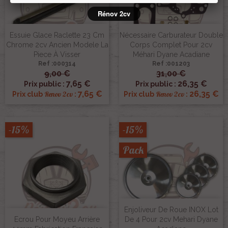
Rénov 2cv
Essuie Glace Raclette 23 Cm
Nécessaire Carburateur Double
Chrome 2cv Ancien Modele La
Corps Complet Pour 2cv
Piece À Visser
Méhari Dyane Acadiane
Ref :000314
Ref :001203
9,00 €
31,00 €
7,65 €
26,35 €
Prix public :
Prix public :
7,65 €
26,35 €
Renov 2cv
Renov 2cv
Prix club
:
Prix club
:
-15%
-15%
Pack
Enjoliveur De Roue INOX Lot
Ecrou Pour Moyeu Arrière
De 4 Pour 2cv Mehari Dyane