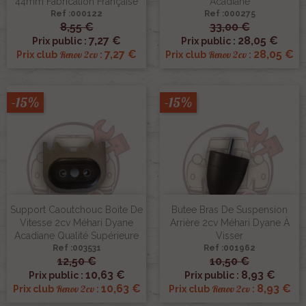
44mm Fabrication Française
Acadiane
Ref :000122
Ref :000275
8,55 €
33,00 €
7,27 €
28,05 €
Prix public :
Prix public :
7,27 €
28,05 €
Renov 2cv
Renov 2cv
Prix club
:
Prix club
:
-15%
-15%
Support Caoutchouc Boite De
Butee Bras De Suspension
Vitesse 2cv Méhari Dyane
Arrière 2cv Méhari Dyane À
Acadiane Qualité Supérieure
Visser
Ref :003531
Ref :001962
12,50 €
10,50 €
10,63 €
8,93 €
Prix public :
Prix public :
10,63 €
8,93 €
Renov 2cv
Renov 2cv
Prix club
:
Prix club
: