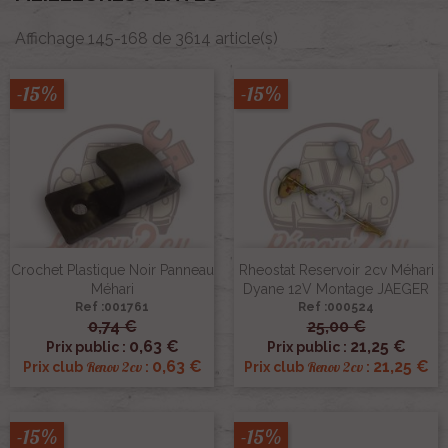
Affichage 145-168 de 3614 article(s)
-15%
-15%
Crochet Plastique Noir Panneau
Rheostat Reservoir 2cv Méhari
Méhari
Dyane 12V Montage JAEGER
Ref :001761
Ref :000524
0,74 €
25,00 €
0,63 €
21,25 €
Prix public :
Prix public :
0,63 €
21,25 €
Renov 2cv
Renov 2cv
Prix club
:
Prix club
:
-15%
-15%