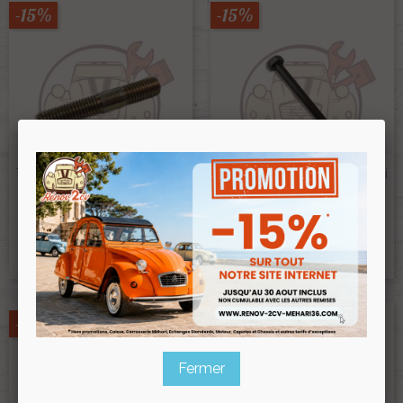
-15%
-15%
Goujon De Culasse Pour
Tubulure Echappement M7 X
Vis De Train Avant 2cv Mehari
41 Pour 602, 435 Et 425cc
Brut Classe 10.9
Ref :002358
Ref :000437
2,80 €
2,60 €
2,38 €
2,21 €
Prix public :
Prix public :
2,38 €
2,21 €
Renov 2cv
Renov 2cv
Prix club
:
Prix club
:
-15%
-15%
Fermer