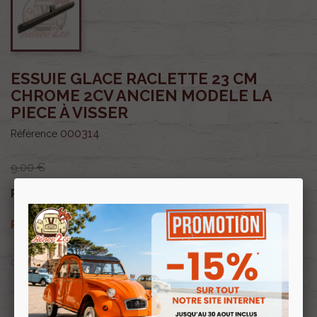
ESSUIE GLACE RACLETTE 23 CM
CHROME 2CV ANCIEN MODELE LA
PIECE À VISSER
000314
Référence
9,00 €
7,65 €
Prix public :
TTC
7,65 €
Renov 2cv
Prix club
:
TTC
OU PAYER EN
Profitez de prix remisés