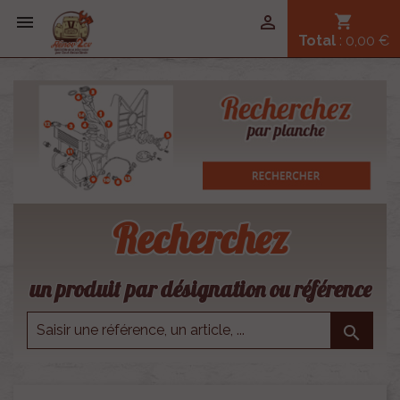


shopping_cart
Total
: 0,00 €
Recherchez
un produit par désignation ou référence
