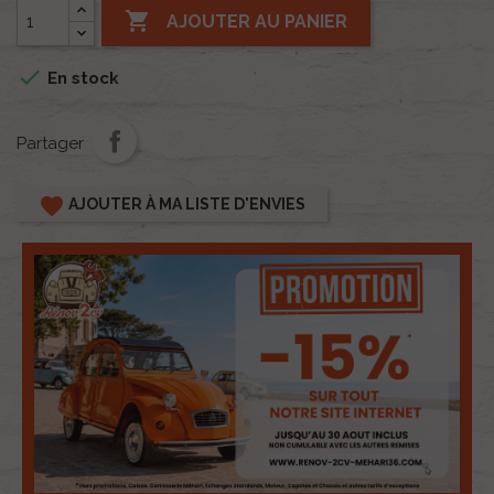

AJOUTER AU PANIER

En stock
Partager
favorite
AJOUTER À MA LISTE D'ENVIES