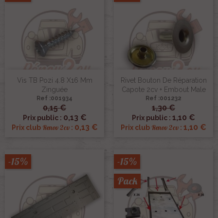
Vis TB Pozi 4.8 X16 Mm
Rivet Bouton De Réparation
Zinguée
Capote 2cv + Embout Male
Ref :001934
Ref :001232
0,15 €
1,30 €
0,13 €
1,10 €
Prix public :
Prix public :
0,13 €
1,10 €
Renov 2cv
Renov 2cv
Prix club
:
Prix club
:
-15%
-15%
Pack