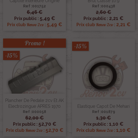
Capote Interieure Origine
Brut Classe 10.9
Ref :001752
Ref :000438
6,46 €
2,60 €
5,49 €
2,21 €
Prix public :
Prix public :
5,49 €
2,21 €
Renov 2cv
Renov 2cv
Prix club
:
Prix club
:
Promo !
-15%
-15%
Plancher De Pedale 2cv Et AK
Electrozingue APRES 1970
Elastique Capot De Mehari
Ref :000058
Ref :001879
62,00 €
1,30 €
52,70 €
1,10 €
Prix public :
Prix public :
52,70 €
1,10 €
Renov 2cv
Renov 2cv
Prix club
:
Prix club
: