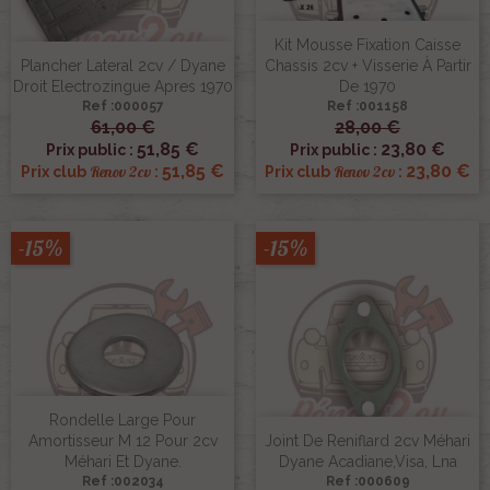
Kit Mousse Fixation Caisse
Plancher Lateral 2cv / Dyane
Chassis 2cv + Visserie À Partir
Droit Electrozingue Apres 1970
De 1970
Ref :000057
Ref :001158
61,00 €
28,00 €
51,85 €
23,80 €
Prix public :
Prix public :
51,85 €
23,80 €
Renov 2cv
Renov 2cv
Prix club
:
Prix club
:
-15%
-15%
Rondelle Large Pour
Amortisseur M 12 Pour 2cv
Joint De Reniflard 2cv Méhari
Méhari Et Dyane.
Dyane Acadiane,Visa, Lna
Ref :002034
Ref :000609