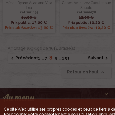
Méhari Dyane Acadiane Visa
Chocs Avant 2cv Caoutchouc
Lna
Souple
Ref :001193
Ref :000078
16,00 €
12,00 €
13,60 €
10,20 €
Prix public :
Prix public :
13,60 €
10,20 €
Renov 2cv
Renov 2cv
Prix club
:
Prix club
:
Affichage 169-192 de 3614 article(s)
8


Précédent
Suivant
1
…
7
9
…
151

Retour en haut

Au menu
Ce site Web utilise ses propres cookies et ceux de tiers à de

Pour donner votre consentement à son utilisation, appuyez