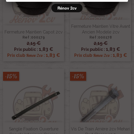
Rénov 2cv
Fermeture Maintien Vitre Avant
Fermeture Maintien Capot 2cv
Ancien Modele 2cv
Ref :000179
Ref :000178
2,15 €
2,15 €
1,83 €
1,83 €
Prix public :
Prix public :
1,83 €
1,83 €
Renov 2cv
Renov 2cv
Prix club
:
Prix club
:
-15%
-15%
Sangle Fixation Ouverture
Vis De Train Arrière 2cv Mehari