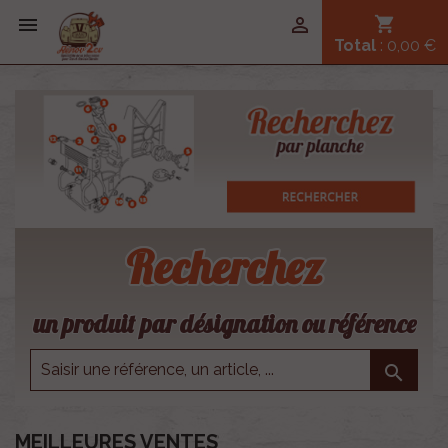


shopping_cart
Total
: 0,00 €
Recherchez
un produit par désignation ou référence

MEILLEURES VENTES