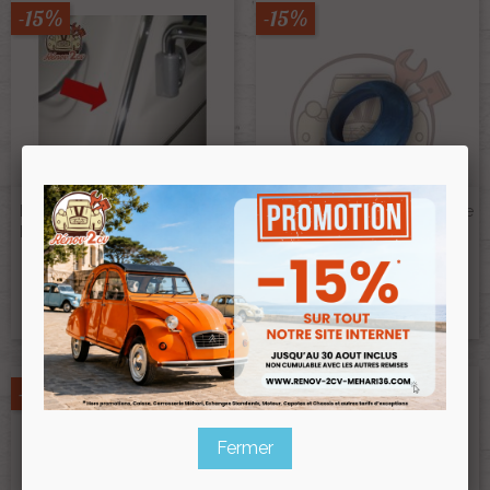
-15%
-15%
Enjoliveur Chromé De Caisse
Caoutchouc Noir De Goulotte
Pour 1 Coté Longueur 2.65 M
De Reservoir 2cv
Ref :000272
Ref :001439
9,80 €
4,85 €
8,33 €
4,12 €
Prix public :
Prix public :
8,33 €
4,12 €
Renov 2cv
Renov 2cv
Prix club
:
Prix club
:
-15%
-15%
Fermer