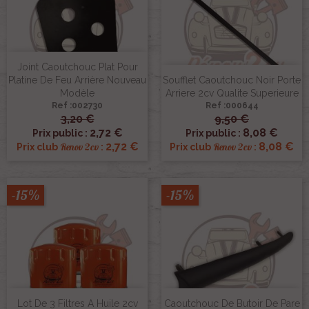
Joint Caoutchouc Plat Pour
Platine De Feu Arrière Nouveau
Soufflet Caoutchouc Noir Porte
Modèle
Arriere 2cv Qualite Superieure
Ref :002730
Ref :000644
3,20 €
9,50 €
2,72 €
8,08 €
Prix public :
Prix public :
2,72 €
8,08 €
Renov 2cv
Renov 2cv
Prix club
:
Prix club
:
-15%
-15%
Lot De 3 Filtres A Huile 2cv
Caoutchouc De Butoir De Pare