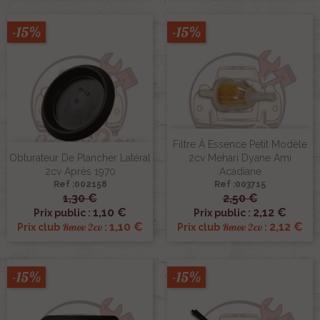
-15%
-15%
Filtre À Essence Petit Modèle
Obturateur De Plancher Latéral
2cv Mehari Dyane Ami
2cv Après 1970
Acadiane
Ref :002158
Ref :003715
1,30 €
2,50 €
1,10 €
2,12 €
Prix public :
Prix public :
1,10 €
2,12 €
Renov 2cv
Renov 2cv
Prix club
:
Prix club
:
-15%
-15%