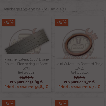
Affichage 169-192 de 3614 article(s)
-15%
-15%
Plancher Lateral 2cv / Dyane
Gauche Electrozingue Apres
Joint Cuivre 2cv Raccord Banjo
1970
18x12
Ref :000033
Ref :000545
61,00 €
0,85 €
51,85 €
0,72 €
Prix public :
Prix public :
51,85 €
0,72 €
Renov 2cv
Renov 2cv
Prix club
:
Prix club
:
-15%
-15%