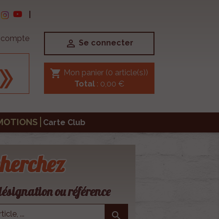
|
e compte

Se connecter
shopping_cart
Mon panier
(0 article(s))
Total
: 0,00 €
MOTIONS
Carte Club
herchez
ésignation ou référence
