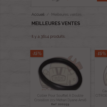
Accueil
Meilleures ventes
MEILLEURES VENTES
Il y a 3614 produits.
-15%
-15%
Ca
Collier Pour Soufflet À Double
CITROE
Croisillon 2cv Méhari Dyane Ami6
Ref :000259