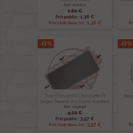
Ref :000671
1,60 €

Aperçu rapide
1,36 €
Prix public :
1,36 €
Renov 2cv
Prix club
:
Pr
-15%
-15%
Toile D'assise PVC Banquette Et
Bagu
Sièges Séparés 2cv Dyane Acadiane
Ref :003698
4,20 €

Aperçu rapide
3,57 €
Prix public :
3,57 €
Renov 2cv
Prix club
:
Pr