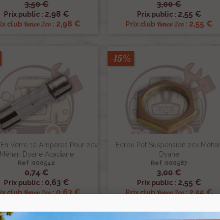
3,50 €
3,00 €


Aperçu rapide
Aperçu rapide
2,98 €
2,55 €
Prix public :
Prix public :
2,98 €
2,55 €
Renov 2cv
Renov 2cv
ix club
:
Prix club
:
-15%
 En Verre 10 Amperes Pour 2cv
Ecrou Pot Suspension 2cv Mehar
Méhari Dyane Acadiane
Dyane
Ref :000542
Ref :000587
0,74 €
3,00 €


Aperçu rapide
Aperçu rapide
0,63 €
2,55 €
Prix public :
Prix public :
0,63 €
2,55 €
Renov 2cv
Renov 2cv
ix club
:
Prix club
: