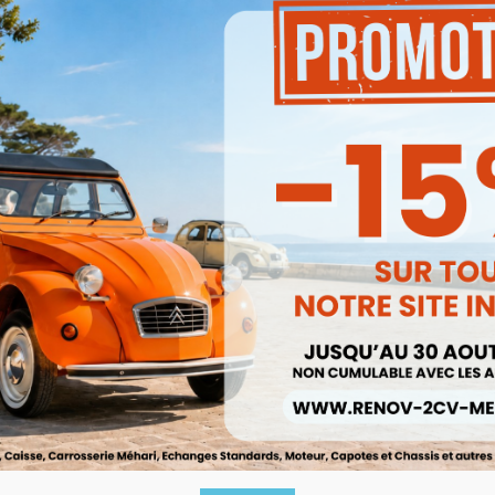
-15%
Pack
iveur De Caisse Le Mètre Pour
Ensemble 2 Mousses Siege Avant 
2cv Dyane Acadiane
Ou Dyane
Ref :001258
Ref :000956
3,70 €
16,00 €


Aperçu rapide
Aperçu rapide
3,15 €
13,60 €
Prix public :
Prix public :
3,15 €
13,60 €
Renov 2cv
Renov 2cv
ix club
:
Prix club
:
-15%