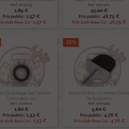
Ref :002795
Ref :002401
1,85 €
55,00 €


Aperçu rapide
Aperçu rapide
1,57 €
46,75 €
Prix public :
Prix public :
1,57 €
46,75 €
Renov 2cv
Renov 2cv
ix club
:
Prix club
:
-15%
e De Guidage Axe Papillon
Butoir De Bras 2cv Mehari Dyan
Carburateur 2cv
Rectangulaire
Ref :000800
Ref :000589
1,80 €
5,60 €


Aperçu rapide
Aperçu rapide
1,53 €
4,76 €
Prix public :
Prix public :
1,53 €
4,76 €
Renov 2cv
Renov 2cv
ix club
:
Prix club
: