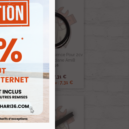
-15%
2cv
Tuyau Alimentation Essence Pour 2cv
Méhari Dyane Acadiane Ami8
Ref :000396
8,60 €

Aperçu rapide
7,31 €
Prix public :
7,31 €
Renov 2cv
Prix club
:
-15%