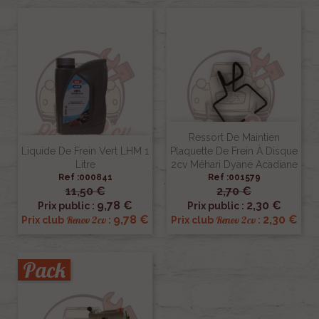
Ressort De Maintien
Liquide De Frein Vert LHM 1
Plaquette De Frein À Disque
Litre
2cv Méhari Dyane Acadiane
Ref :000841
Ref :001579
11,50 €
2,70 €
9,78 €
2,30 €
Prix public :
Prix public :
9,78 €
2,30 €
Renov 2cv
Renov 2cv
Prix club
:
Prix club
:
Pack