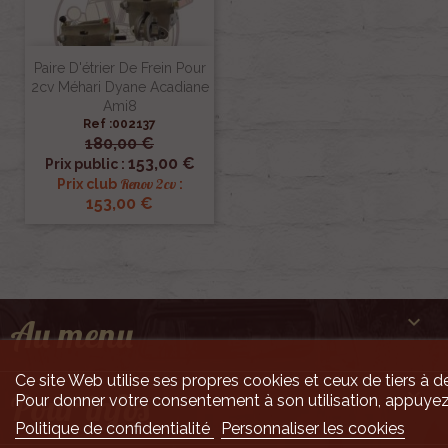
Paire D'étrier De Frein Pour
2cv Méhari Dyane Acadiane
Ami8
Ref :002137
180,00 €
153,00 €
Prix public :
Renov 2cv
Prix club
:
153,00 €

Au menu
Ce site Web utilise ses propres cookies et ceux de tiers à de

Pour infos
Pour donner votre consentement à son utilisation, appuyez
Politique de confidentialité
Personnaliser les cookies