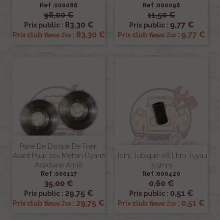
Ref :000086
Ref :000096
98,00 €
11,50 €
83,30 €
9,77 €
Prix public :
Prix public :
83,30 €
9,77 €
Renov 2cv
Renov 2cv
Prix club
:
Prix club
:
Paire De Disque De Frein
Avant Pour 2cv Méhari Dyane
Joint Tubique 08 Lhm Tuyau
Acadiane Ami8
3.5mm
Ref :000117
Ref :000420
35,00 €
0,60 €
29,75 €
0,51 €
Prix public :
Prix public :
29,75 €
0,51 €
Renov 2cv
Renov 2cv
Prix club
:
Prix club
: