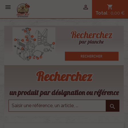


shopping_cart
Total
: 0,00 €
Recherchez
un produit par désignation ou référence
