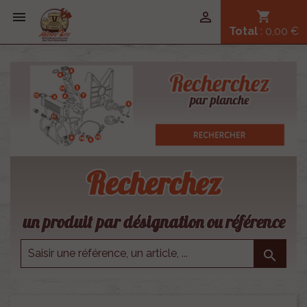


shopping_cart
Total
: 0,00 €
Recherchez
un produit par désignation ou référence
