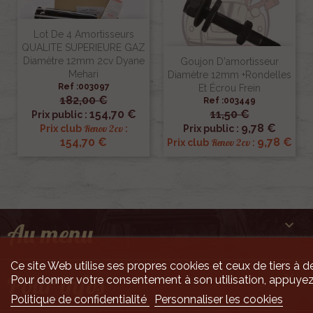
Lot De 4 Amortisseurs
QUALITE SUPERIEURE GAZ
Diamètre 12mm 2cv Dyane
Goujon D'amortisseur
Mehari
Diamètre 12mm +rondelles
Ref :003097
Et Écrou Frein
182,00 €
Ref :003449
154,70 €
11,50 €
Prix public :
9,78 €
Renov 2cv
Prix club
:
Prix public :
154,70 €
9,78 €
Renov 2cv
Prix club
:

Au menu
Ce site Web utilise ses propres cookies et ceux de tiers à de

Pour infos
Pour donner votre consentement à son utilisation, appuyez
Politique de confidentialité
Personnaliser les cookies