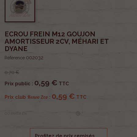
ECROU FREIN M12 GOUJON
AMORTISSEUR 2CV, MÉHARI ET
DYANE
002032
Référence
0,70 €
0,59 €
Prix public :
TTC
0,59 €
Renov 2cv
Prix club
:
TTC
OU PAYER EN
Profitez de prix remisés