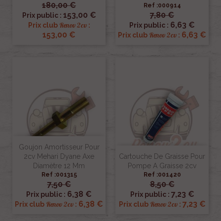
180,00 €
Ref :000914
153,00 €
7,80 €
Prix public :
6,63 €
Renov 2cv
Prix club
:
Prix public :
153,00 €
6,63 €
Renov 2cv
Prix club
:
Goujon Amortisseur Pour
2cv Mehari Dyane Axe
Cartouche De Graisse Pour
Diamètre 12 Mm
Pompe A Graisse 2cv
Ref :001315
Ref :001420
7,50 €
8,50 €
6,38 €
7,23 €
Prix public :
Prix public :
6,38 €
7,23 €
Renov 2cv
Renov 2cv
Prix club
:
Prix club
: