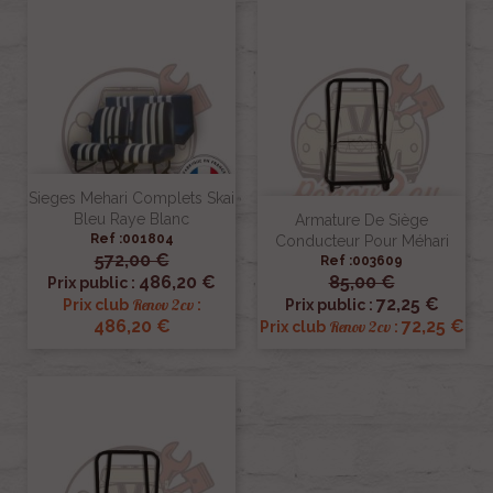
Sieges Mehari Complets Skai
Bleu Raye Blanc
Armature De Siège
Ref :001804
Conducteur Pour Méhari
572,00 €
Ref :003609
486,20 €
85,00 €
Prix public :
72,25 €
Renov 2cv
Prix club
:
Prix public :
486,20 €
72,25 €
Renov 2cv
Prix club
: