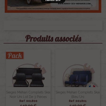
Produits associés
Pack
Sieges Méhari Complets Skai
Sieges Mehari Complets Skai
Noir Uni Lot De 3 Pièces
Bleu Uni
Ref :001800
Ref :001801
540,00 €
540,00 €