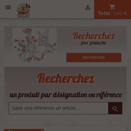


shopping_cart
Total
: 0,00 €
Recherchez
un produit par désignation ou référence
