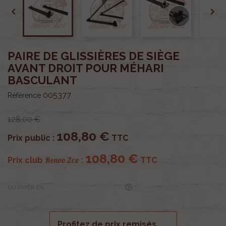


PAIRE DE GLISSIÈRES DE SIÈGE
AVANT DROIT POUR MÉHARI
BASCULANT
005377
Référence
128,00 €
108,80 €
Prix public :
TTC
108,80 €
Renov 2cv
Prix club
:
TTC
OU PAYER EN
Profitez de prix remisés