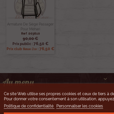
Armature De Siège Passager
Pour Méhari
Ref :003610
90,00 €
76,50 €
Prix public :
76,50 €
Renov 2cv
Prix club
:

Au menu
Ce site Web utilise ses propres cookies et ceux de tiers à de

Pour infos
Pour donner votre consentement à son utilisation, appuyez
Politique de confidentialité
Personnaliser les cookies