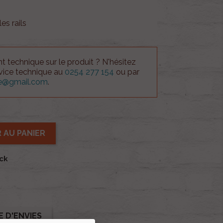
s rails
 technique sur le produit ? N'hésitez
rvice technique au
0254 277 154
ou par
ue@gmail.com
.
 AU PANIER
ock
E D'ENVIES