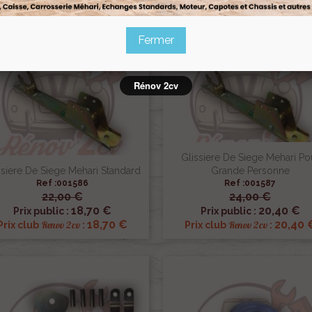
Fermer
Rénov 2cv
Glissiere De Siege Mehari Po
ssiere De Siege Mehari Standard
Grande Personne
Ref :001586
Ref :001587
22,00 €
24,00 €


Aperçu rapide
Aperçu rapide
18,70 €
20,40 €
Prix public :
Prix public :
18,70 €
20,40 
Renov 2cv
Renov 2cv
Prix club
:
Prix club
: