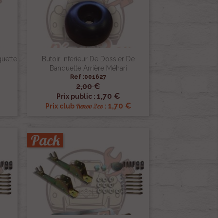
quette
Butoir Inferieur De Dossier De
Banquette Arrière Méhari
Ref :001627
2,00 €

Aperçu rapide
1,70 €
Prix public :
1,70 €
Renov 2cv
Prix club
:
Pack