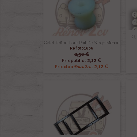
Kit
Galet Teflon Pour Rail De Siege Mehari
Ref :001606
2,50 €

Aperçu rapide
2,12 €
Prix public :
2,12 €
Renov 2cv
Prix club
: