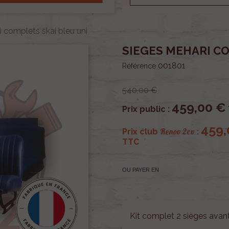
 complets skai bleu uni
SIEGES MEHARI CO
001801
Référence
540,00 €
459,00 €
Prix public :
459,
Renov 2cv
Prix club
:
TTC
OU PAYER EN
Kit complet 2 sièges avant 