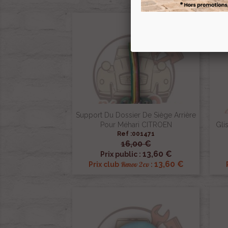
Support Du Dossier De Siège Arrière
Pour Méhari CITROEN
Gli
Ref :001471
16,00 €

Aperçu rapide
13,60 €
Prix public :
13,60 €
Renov 2cv
Prix club
: