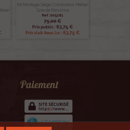
Kit Montage Siège Conducteur Méhari
éhari
Grande Personne
Ref :005181
75,00 €

Aperçu rapide
63,75 €
Prix public :
€
63,75 €
Renov 2cv
Prix club
:
Paiement