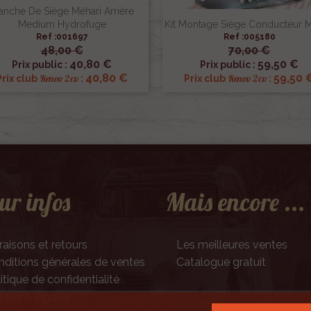
anche De Siège Méhari Arrière
Medium Hydrofuge
Kit Montage Siège Conducteur M
Ref :001697
Ref :005180
48,00 €
70,00 €


Aperçu rapide
Aperçu rapide
40,80 €
59,50 €
Prix public :
Prix public :
40,80 €
59,50 
Renov 2cv
Renov 2cv
Prix club
:
Prix club
:
ur infos
Mais encore ...
raisons et retours
Les meilleures ventes
ditions générales de ventes
Catalogue gratuit
itique de confidentialité
tions légales