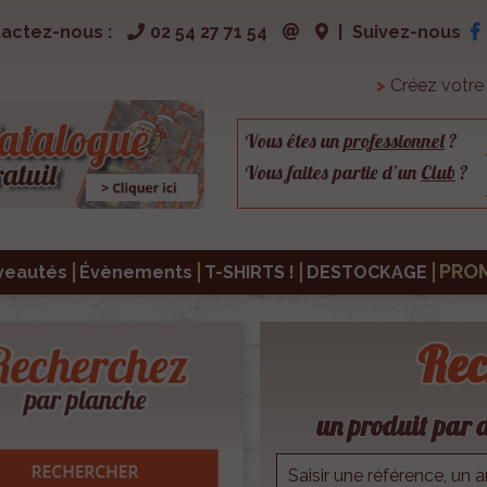
actez-nous :
02 54 27 71 54
|
Suivez-nous
>
Créez votr
Vous êtes un
professionnel
?
Vous faites partie d’un
Club
?
PRO
veautés
Évènements
T-SHIRTS !
DESTOCKAGE
Rec
un produit par d