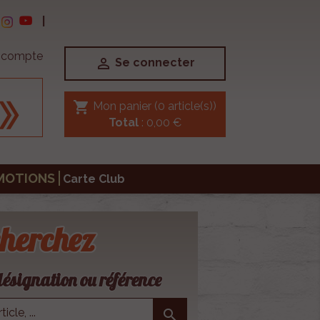
|
e compte

Se connecter
shopping_cart
Mon panier
(0 article(s))
Total
: 0,00 €
MOTIONS
Carte Club
herchez
ésignation ou référence
