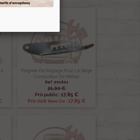
ur
Poignée De Réglage Pour Le Siège
Conducteur De Méhari
Ref :001601
21,00 €

Aperçu rapide
17,85 €
Prix public :
€
17,85 €
Renov 2cv
Prix club
: