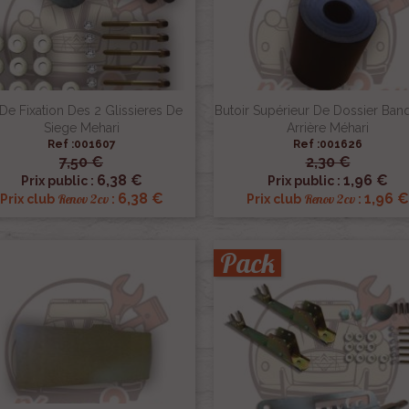
 De Fixation Des 2 Glissieres De
Butoir Supérieur De Dossier Ban
Siege Mehari
Arrière Méhari
Ref :001607
Ref :001626
7,50 €
2,30 €


Aperçu rapide
Aperçu rapide
6,38 €
1,96 €
Prix public :
Prix public :
6,38 €
1,96 €
Renov 2cv
Renov 2cv
Prix club
:
Prix club
:
Pack