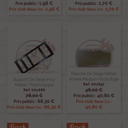
1,96 €
1,70 €
Prix public :
Prix public :
1,96 €
1,70 €
Renov 2cv
Renov 2cv
Prix club
:
Prix club
:
Planche De Siège Méhari
Arrière Medium Hydrofuge
Support De Siege Pour
Ref :001697
Méhari Thermolaque
48,00 €
Ref :001686
78,00 €
40,80 €
Prix public :
66,30 €
Renov 2cv
Prix public :
Prix club
:
66,30 €
40,80 €
Renov 2cv
Prix club
:
Pack
Pack