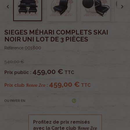


SIEGES MÉHARI COMPLETS SKAI
NOIR UNI LOT DE 3 PIÈCES
001800
Référence
540,00 €
459,00 €
Prix public :
TTC
459,00 €
Renov 2cv
Prix club
:
TTC
OU PAYER EN
Profitez de prix remisés
Renov 2cv
avec la Carte club