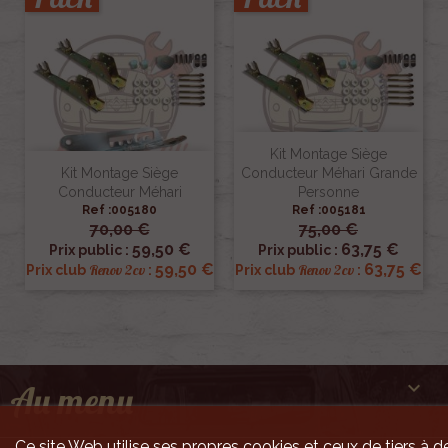
Kit Montage Siège
Kit Montage Siège
Conducteur Méhari Grande
Conducteur Méhari
Personne
Ref :005180
Ref :005181
70,00 €
75,00 €
59,50 €
63,75 €
Prix public :
Prix public :
59,50 €
63,75 €
Renov 2cv
Renov 2cv
Prix club
:
Prix club
:

Au menu
Ce site Web utilise ses propres cookies et ceux de tiers à de