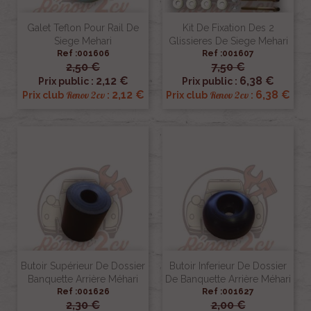
Galet Teflon Pour Rail De
Kit De Fixation Des 2
Siege Mehari
Glissieres De Siege Mehari
Ref :001606
Ref :001607
2,50 €
7,50 €
2,12 €
6,38 €
Prix public :
Prix public :
2,12 €
6,38 €
Renov 2cv
Renov 2cv
Prix club
:
Prix club
:
Butoir Supérieur De Dossier
Butoir Inferieur De Dossier
Banquette Arrière Méhari
De Banquette Arrière Méhari
Ref :001626
Ref :001627
2,30 €
2,00 €