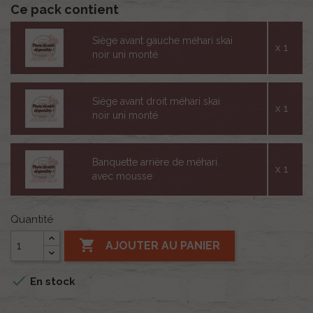
Ce pack contient
Siège avant gauche méhari skai
x 1
noir uni monté
Siège avant droit méhari skai
x 1
noir uni monté
Banquette arrière de méhari
x 1
avec mousse
Quantité

AJOUTER AU PANIER

En stock