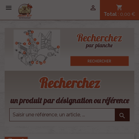


shopping_cart
Total
: 0,00 €
Recherchez
un produit par désignation ou référence
