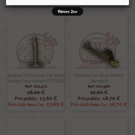
Produits associés
Rénov 2cv
Support Du Dossier De Siège
Glissiere De Siege Mehari
Arrière Pour Méhari CITROEN
Standard
Ref :001471
Ref :001586
16,00 €
22,00 €
13,60 €
18,70 €
Prix public :
Prix public :
13,60 €
18,70 €
Renov 2cv
Renov 2cv
Prix club
:
Prix club
: