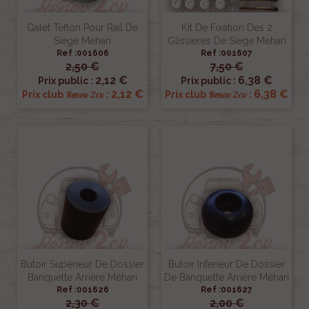
Galet Teflon Pour Rail De
Kit De Fixation Des 2
Siege Mehari
Glissieres De Siege Mehari
Ref :001606
Ref :001607
2,50 €
7,50 €
2,12 €
6,38 €
Prix public :
Prix public :
2,12 €
6,38 €
Renov 2cv
Renov 2cv
Prix club
:
Prix club
:
Butoir Supérieur De Dossier
Butoir Inferieur De Dossier
Banquette Arrière Méhari
De Banquette Arrière Méhari
Ref :001626
Ref :001627
2,30 €
2,00 €