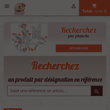


shopping_cart
Total
: 0,00 €
Recherchez
un produit par désignation ou référence
