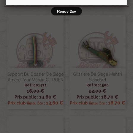
Produits associés
Rénov 2cv
Support Du Dossier De Siège
Glissiere De Siege Mehari
Arrière Pour Méhari CITROEN
Standard
Ref :001471
Ref :001586
16,00 €
22,00 €
13,60 €
18,70 €
Prix public :
Prix public :
13,60 €
18,70 €
Renov 2cv
Renov 2cv
Prix club
:
Prix club
: