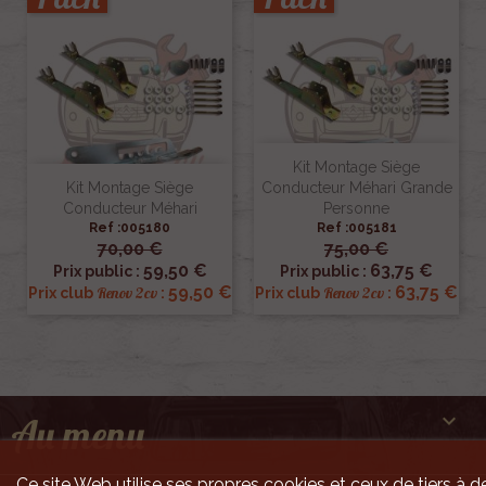
Kit Montage Siège
Kit Montage Siège
Conducteur Méhari Grande
Conducteur Méhari
Personne
Ref :005180
Ref :005181
70,00 €
75,00 €
59,50 €
63,75 €
Prix public :
Prix public :
59,50 €
63,75 €
Renov 2cv
Renov 2cv
Prix club
:
Prix club
:

Au menu
Ce site Web utilise ses propres cookies et ceux de tiers à de