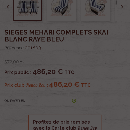


SIEGES MEHARI COMPLETS SKAI
BLANC RAYE BLEU
001803
Référence
572,00 €
486,20 €
Prix public :
TTC
486,20 €
Renov 2cv
Prix club
:
TTC
OU PAYER EN
Profitez de prix remisés
Renov 2cv
avec la Carte club