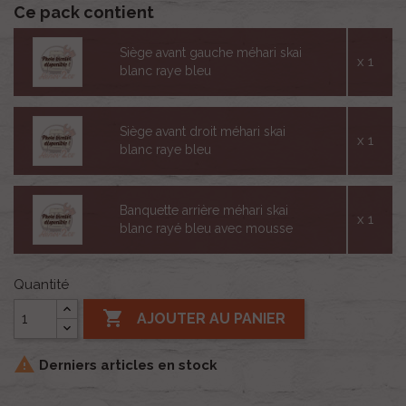
Ce pack contient
Siège avant gauche méhari skai
x 1
blanc raye bleu
Siège avant droit méhari skai
x 1
blanc raye bleu
Banquette arrière méhari skai
x 1
blanc rayé bleu avec mousse
Quantité

AJOUTER AU PANIER

Derniers articles en stock