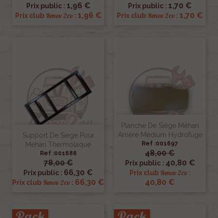
1,96 €
1,70 €
Prix public :
Prix public :
1,96 €
1,70 €
Renov 2cv
Renov 2cv
Prix club
:
Prix club
:
Planche De Siège Méhari
Arrière Medium Hydrofuge
Support De Siege Pour
Ref :001697
Méhari Thermolaque
48,00 €
Ref :001686
78,00 €
40,80 €
Prix public :
66,30 €
Renov 2cv
Prix public :
Prix club
:
66,30 €
40,80 €
Renov 2cv
Prix club
:
Pack
Pack