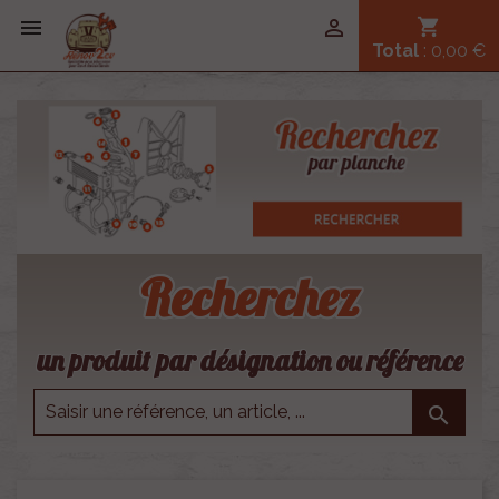


shopping_cart
Total
: 0,00 €
Recherchez
un produit par désignation ou référence
