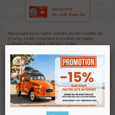
Souscrire
Renov 2cv
au club
Necessaire pour maitre cylindre ancien modèle de
52 à 69. Ce kit comprend le soufflet de maitre
cylindre.Pour maitre cylindre 1 sortie.
Besoin d'un renseignement technique sur le produit
? N'hésitez pas à contacter notre service
technique au
0254 277 154
ou par mail à
renov2cv.technique@gmail.com
.
Quantité

AJOUTER AU PANIER