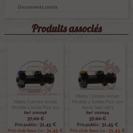
Documents joints
Produits associés
Maitre Cylindre Ancien
Maitre Cylindre Ancien
Modele 2 Sorties Pour 2cv
Modèle 1 Sortie Pour 2cv
Après Sept 1963
Ref :000098
Ref :000099
37,00 €
37,00 €
31,45 €
31,45 €
Prix public :
Prix public :
31,45 €
31,45 €
Renov 2cv
Renov 2cv
Prix club
:
Prix club
: