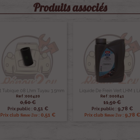
Produits associés
nt Tubique 08 Lhm Tuyau 3.5mm
Liquide De Frein Vert LHM 1 Li
Ref :000420
Ref :000841
0,60 €
11,50 €


Aperçu rapide
Aperçu rapide
0,51 €
9,78 €
Prix public :
Prix public :
0,51 €
9,78 
Renov 2cv
Renov 2cv
Prix club
:
Prix club
: