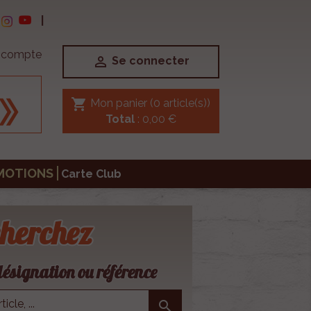
|
e compte

Se connecter
shopping_cart
Mon panier
(0 article(s))
Total
: 0,00 €
MOTIONS
Carte Club
herchez
ésignation ou référence
