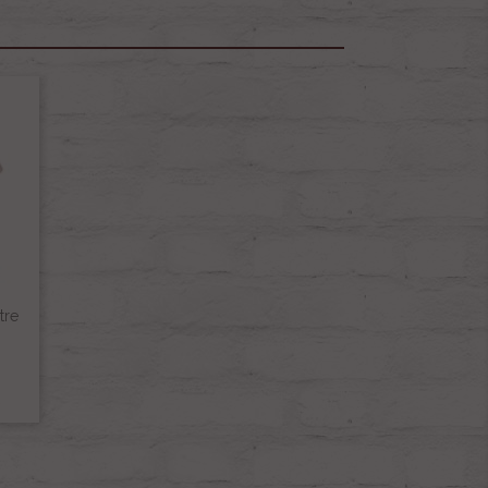
tre
€