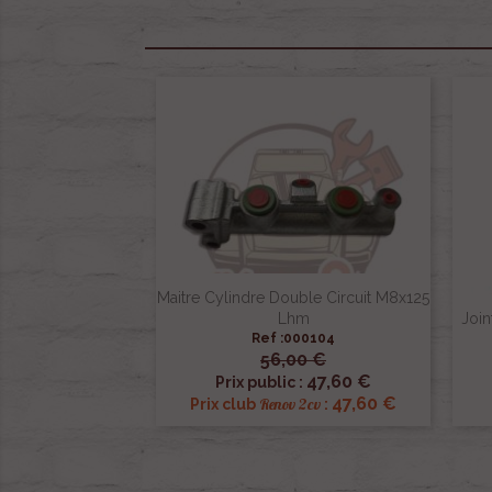
Maitre Cylindre Double Circuit M8x125
Lhm
Joi
Ref :000104
56,00 €

Aperçu rapide
47,60 €
Prix public :
47,60 €
Renov 2cv
Prix club
: