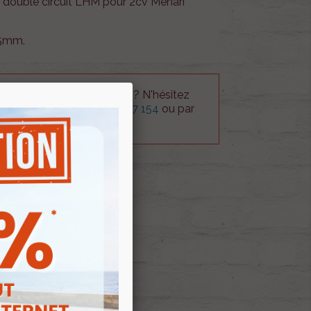
e double circuit LHM pour 2cv Méhari
,5mm.
 technique sur le produit ? N'hésitez
rvice technique au
0254 277 154
ou par
ue@gmail.com
.
 AU PANIER
E D'ENVIES