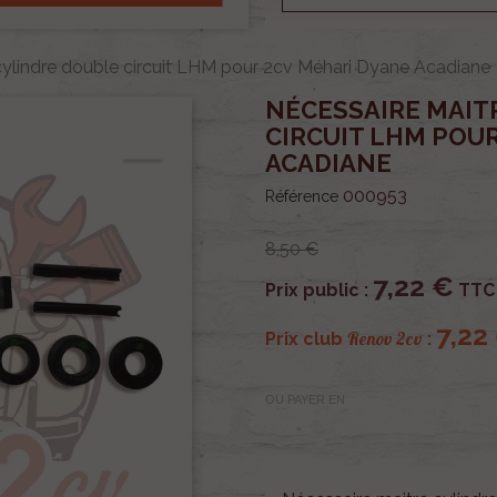
cylindre double circuit LHM pour 2cv Méhari Dyane Acadiane
NÉCESSAIRE MAIT
CIRCUIT LHM POU
ACADIANE
000953
Référence
8,50 €
7,22 €
Prix public :
TTC
7,22
Renov 2cv
Prix club
:
OU PAYER EN