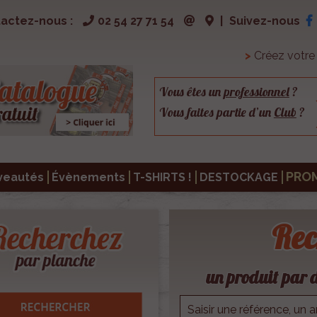
actez-nous :
02 54 27 71 54
|
Suivez-nous
>
Créez votr
Vous êtes un
professionnel
?
Vous faites partie d’un
Club
?
PRO
veautés
Évènements
T-SHIRTS !
DESTOCKAGE
Rec
un produit par d