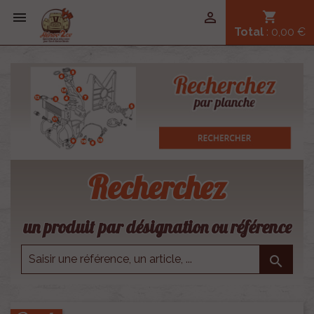


shopping_cart
Total
: 0,00 €
Recherchez
un produit par désignation ou référence
