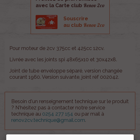
Renov 2cv
avec la Carte club
Souscrire
Renov 2cv
au club
Pour moteur de 2cv 375cc et 425cc 12cv.
Livrée avec les joints spi 48x65x10 et 30x42x8.
Joint de tube enveloppe séparé, version changée
courant 1960. Version suivante, joint réf 002042.
Besoin d'un renseignement technique sur le produit
? N'hésitez pas à contacter notre service
technique au
0254 277 154
ou par mail à
renov2cv.technique@gmail.com
.