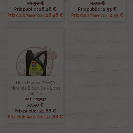
33,50 €
3,00 €
28,48 €
2,55 €
Prix public :
Prix public :
28,48 €
2,55 €
Renov 2cv
Renov 2cv
Prix club
:
Prix club
:
Huile Moteur 20w50
Minerale Bidon De 5 Litres
Unil Opal
Ref :003857
37,50 €
31,88 €
Prix public :
31,88 €
Renov 2cv
Prix club
: