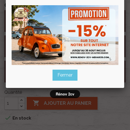
Ce pack contient
Joint spi 2cv Méhari Dyane
x 1
Acadiane vilebrequin avant
30x42x8 nitrile double levre
Joint spi volant moteur pour
x 1
2cv cylindrée 425 et 435cc
48x65x10 NITRILE double levre
Pochette de joint moteur 375 et
x 1
425 12cv partielle sans joint spi
Fermer
Quantité
Rénov 2cv

AJOUTER AU PANIER

En stock