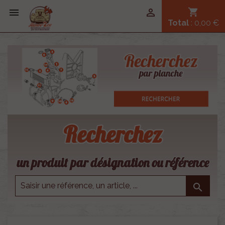


shopping_cart
Total
: 0,00 €
Recherchez
un produit par désignation ou référence
