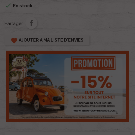

En stock
Partager
favorite
AJOUTER À MA LISTE D'ENVIES