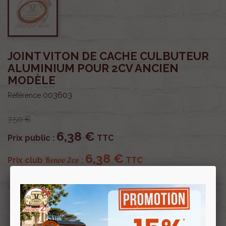
JOINT VITON DE CACHE CULBUTEUR
ALUMINIUM POUR 2CV ANCIEN
MODÈLE
003603
Référence
7,50 €
6,38 €
Prix public :
TTC
6,38 €
Renov 2cv
Prix club
:
TTC
OU PAYER EN
Profitez de prix remisés