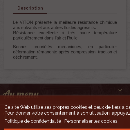
Description
Le VITON présente la meilleure résistance chimique
aux solvants et aux autres fluides agressifs.
Résistance excellente à très haute température
particulièrement dans l’air et l’huile.
Bonnes propriétés mécaniques, en particulier
déformation rémanente après compression, traction et
déchirement.

Au menu
Ce site Web utilise ses propres cookies et ceux de tiers à de

Pour infos
Pour donner votre consentement à son utilisation, appuyez
Politique de confidentialité
Personnaliser les cookies