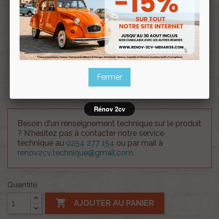
Renov 2cv
avec la Carte club
Souscrire
Renov 2cv
au club
Joint VITON de cache culbuteur Aluminium pour 2cv
Fermer
ancien modèle.
Rénov 2cv
Besoin d'un renseignement technique sur le produit
? N'hésitez pas à contacter notre service
technique au
0254 277 154
ou par mail à
renov2cv.technique@gmail.com
.
Quantité

AJOUTER AU PANIER