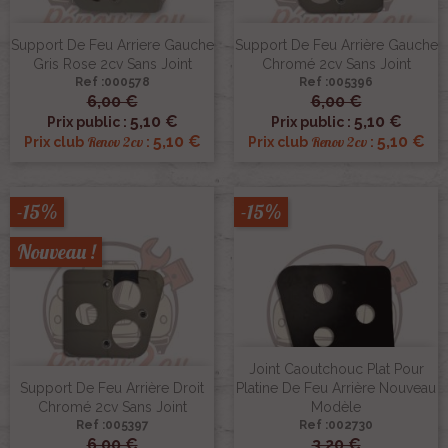
Support De Feu Arriere Gauche
Support De Feu Arrière Gauche
Gris Rose 2cv Sans Joint
Chromé 2cv Sans Joint
Ref :000578
Ref :005396
6,00 €
6,00 €
5,10 €
5,10 €
Prix public :
Prix public :
5,10 €
5,10 €
Renov 2cv
Renov 2cv
Prix club
:
Prix club
:
-15%
-15%
Nouveau !
Joint Caoutchouc Plat Pour
Support De Feu Arrière Droit
Platine De Feu Arrière Nouveau
Chromé 2cv Sans Joint
Modèle
Ref :005397
Ref :002730
6,00 €
3,20 €