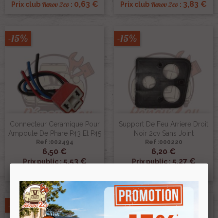
0,63 €
3,83 €
Renov 2cv
Renov 2cv
Prix club
:
Prix club
:
-15%
-15%
Connecteur Ceramique Pour
Support De Feu Arriere Droit
Ampoule De Phare P43 Et P45
Noir 2cv Sans Joint
Ref :002494
Ref :000220
6,50 €
6,20 €
5,53 €
5,27 €
Prix public :
Prix public :
5,53 €
5,27 €
Renov 2cv
Renov 2cv
Prix club
:
Prix club
:
-15%
-15%