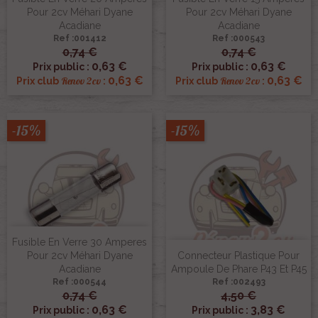
Pour 2cv Méhari Dyane
Pour 2cv Méhari Dyane
Acadiane
Acadiane
Ref :001412
Ref :000543
0,74 €
0,74 €
0,63 €
0,63 €
Prix public :
Prix public :
0,63 €
0,63 €
Renov 2cv
Renov 2cv
Prix club
:
Prix club
:
-15%
-15%
Fusible En Verre 30 Amperes
Pour 2cv Méhari Dyane
Connecteur Plastique Pour
Acadiane
Ampoule De Phare P43 Et P45
Ref :000544
Ref :002493
0,74 €
4,50 €
0,63 €
3,83 €
Prix public :
Prix public :