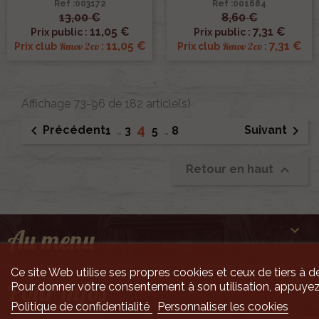
Ref :003172
Ref :001684
13,00 €
8,60 €
11,05 €
7,31 €
Prix public :
Prix public :
11,05 €
7,31 €
Renov 2cv
Renov 2cv
Prix club
:
Prix club
:
Affichage 73-96 de 182 article(s)
4


Précédent
Suivant
1
…
3
5
…
8

Retour en haut

Au menu
Ce site Web utilise ses propres cookies et ceux de tiers à de

Pour infos
Pour donner votre consentement à son utilisation, appuyez
Politique de confidentialité
Personnaliser les cookies