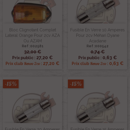
Bloc Clignotant Complet
Fusible En Verre 10 Amperes
Lateral Orange Pour 2cv AZA
Pour 2cv Méhari Dyane
Ou AZAM
Acadiane
Ref :002581
Ref :000542
32,00 €
0,74 €
27,20 €
0,63 €
Prix public :
Prix public :
27,20 €
0,63 €
Renov 2cv
Renov 2cv
Prix club
:
Prix club
:
-15%
-15%
Fusible En Verre 20 Amperes
Fusible En Verre 15 Amperes