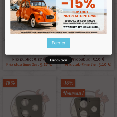
Support De Feu Arriere Gauche
Support De Feu Arriere Droit
Fermer
Noir 2cv Sans Joint
Gris Rose 2cv Sans Joint
Ref :000219
Ref :000577
6,20 €
6,00 €
5,27 €
5,10 €
Prix public :
Prix public :
Rénov 2cv
5,27 €
5,10 €
Renov 2cv
Renov 2cv
Prix club
:
Prix club
:
-15%
-15%
Nouveau !