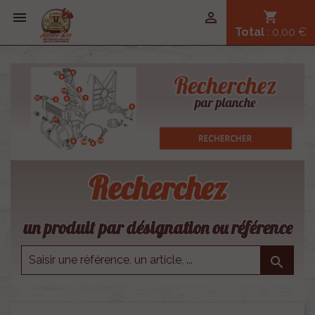


shopping_cart
Total
: 0,00 €
Recherchez
un produit par désignation ou référence
