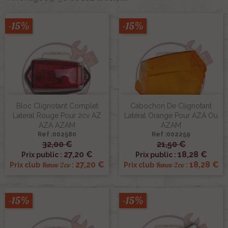
-15%
-15%
Bloc Clignotant Complet
Cabochon De Clignotant
Lateral Rouge Pour 2cv AZ
Latéral Orange Pour AZA Ou
AZA AZAM
AZAM
Ref :002580
Ref :002259
32,00 €
21,50 €
27,20 €
18,28 €
Prix public :
Prix public :
27,20 €
18,28 €
Renov 2cv
Renov 2cv
Prix club
:
Prix club
:
-15%
-15%