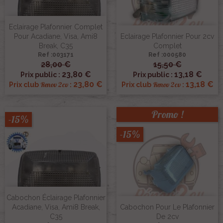
Eclairage Plafonnier Complet
Pour Acadiane, Visa, Ami8
Eclairage Plafonnier Pour 2cv
Break, C35
Complet
Ref :003171
Ref :000580
28,00 €
15,50 €
23,80 €
13,18 €
Prix public :
Prix public :
23,80 €
13,18 €
Renov 2cv
Renov 2cv
Prix club
:
Prix club
:
Promo !
-15%
-15%
Cabochon Éclairage Plafonnier
Acadiane, Visa, Ami8 Break,
Cabochon Pour Le Plafonnier
C35
De 2cv