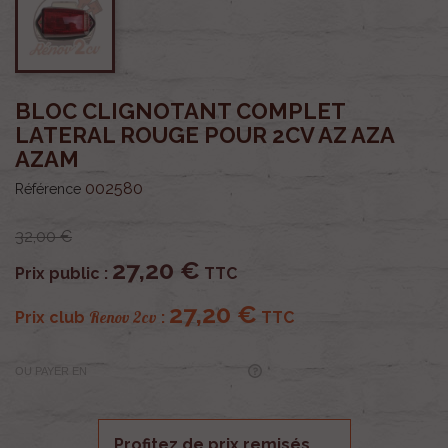
BLOC CLIGNOTANT COMPLET
LATERAL ROUGE POUR 2CV AZ AZA
AZAM
002580
Référence
32,00 €
27,20 €
Prix public :
TTC
27,20 €
Renov 2cv
Prix club
:
TTC
OU PAYER EN
Profitez de prix remisés