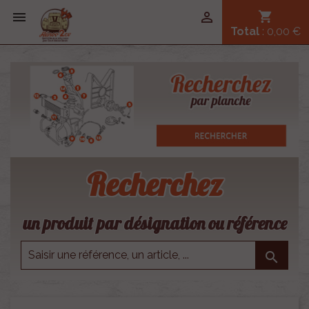


shopping_cart
Total
: 0,00 €
Recherchez
un produit par désignation ou référence
