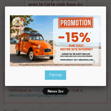
Renov 2cv
avec la Carte club
Souscrire
Renov 2cv
au club
Bloc clignotant complet lateral rouge pour 2cv AZ
AZA AZAM .
Nouvelle production RENOV 2CV.
Fermer
Besoin d'un renseignement technique sur le produit
? N'hésitez pas à contacter notre service
technique au
0254 277 154
ou par mail à
Rénov 2cv
renov2cv.technique@gmail.com
.