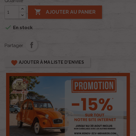
Quantité

AJOUTER AU PANIER

En stock
Partager
favorite
AJOUTER À MA LISTE D'ENVIES