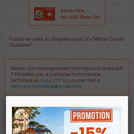
Souscrire
Renov 2cv
au club
Fusible en verre 20 Ampères pour 2cv Méhari Dyane
Acadiane?.
Besoin d'un renseignement technique sur le produit
? N'hésitez pas à contacter notre service
technique au
0254 277 154
ou par mail à
renov2cv.technique@gmail.com
.
Quantité

AJOUTER AU PANIER

En stock