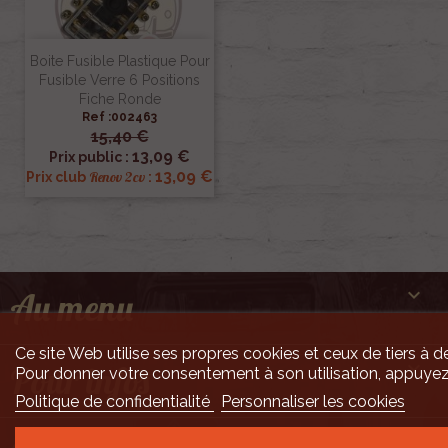
Boite Fusible Plastique Pour
Fusible Verre 6 Positions
Fiche Ronde
Ref :002463
15,40 €
13,09 €
Prix public :
13,09 €
Renov 2cv
Prix club
:

Au menu
Ce site Web utilise ses propres cookies et ceux de tiers à de

Pour infos
Pour donner votre consentement à son utilisation, appuyez
Politique de confidentialité
Personnaliser les cookies
