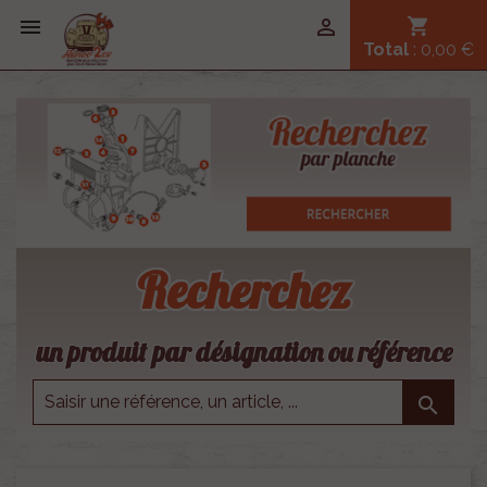


shopping_cart
Total
: 0,00 €
Recherchez
un produit par désignation ou référence
