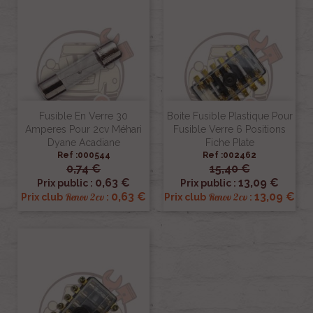
Fusible En Verre 30
Boite Fusible Plastique Pour
Amperes Pour 2cv Méhari
Fusible Verre 6 Positions
Dyane Acadiane
Fiche Plate
Ref :000544
Ref :002462
0,74 €
15,40 €
0,63 €
13,09 €
Prix public :
Prix public :
0,63 €
13,09 €
Renov 2cv
Renov 2cv
Prix club
:
Prix club
: