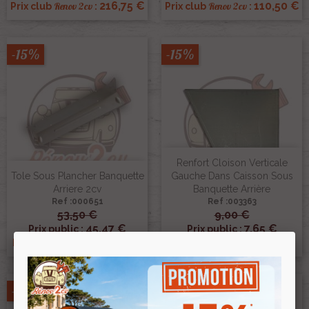
216,75 €
110,50 €
Renov 2cv
Renov 2cv
Prix club
:
Prix club
:
-15%
-15%
Renfort Cloison Verticale
Tole Sous Plancher Banquette
Gauche Dans Caisson Sous
Arriere 2cv
Banquette Arrière
Ref :000651
Ref :003363
53,50 €
9,00 €
45,47 €
7,65 €
Prix public :
Prix public :
45,47 €
7,65 €
Renov 2cv
Renov 2cv
Prix club
:
Prix club
:
-15%
-15%