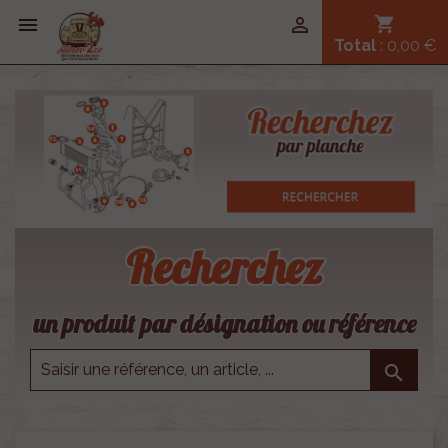


shopping_cart
Total
: 0,00 €
Recherchez
un produit par désignation ou référence
