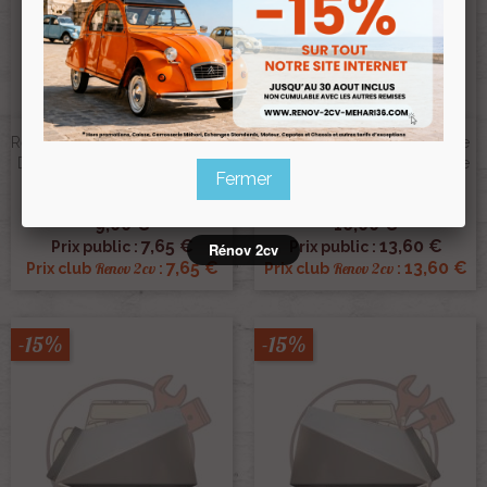
Renfort Cloison Verticale Droite
Renfort De Pied De Banquette
Dans Caisson Sous Banquette
Dans Caisson Sous Banquette
Fermer
Arrière
Arrière
Ref :003364
Ref :003362
9,00 €
16,00 €
7,65 €
13,60 €
Prix public :
Prix public :
Rénov 2cv
7,65 €
13,60 €
Renov 2cv
Renov 2cv
Prix club
:
Prix club
:
-15%
-15%