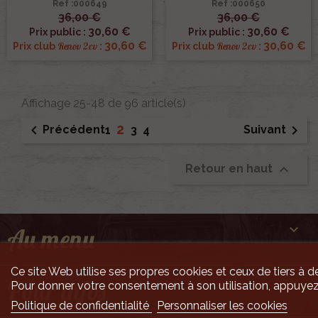
Ref :000649
Ref :000650
36,00 €
36,00 €
30,60 €
30,60 €
Prix public :
Prix public :
30,60 €
30,60 €
Renov 2cv
Renov 2cv
Prix club
:
Prix club
:
Affichage 25-48 de 96 article(s)
2


Précédent
Suivant
1
3
4

Retour en haut

Au menu
Ce site Web utilise ses propres cookies et ceux de tiers à de

Pour infos
Pour donner votre consentement à son utilisation, appuyez
Politique de confidentialité
Personnaliser les cookies