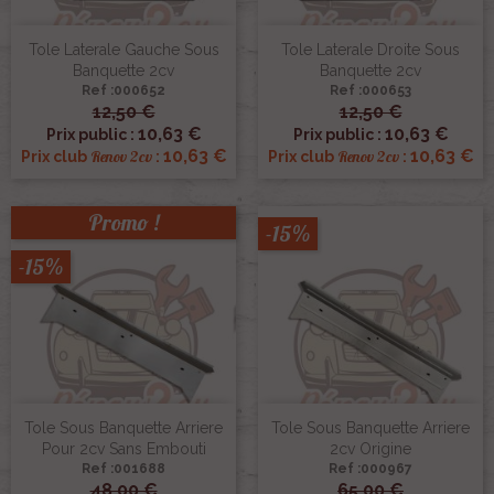
Tole Laterale Gauche Sous
Tole Laterale Droite Sous
Banquette 2cv
Banquette 2cv
Ref :000652
Ref :000653
12,50 €
12,50 €
10,63 €
10,63 €
Prix public :
Prix public :
10,63 €
10,63 €
Renov 2cv
Renov 2cv
Prix club
:
Prix club
:
Promo !
-15%
-15%
Tole Sous Banquette Arriere
Tole Sous Banquette Arriere
Pour 2cv Sans Embouti
2cv Origine
Ref :001688
Ref :000967
48,00 €
65,00 €