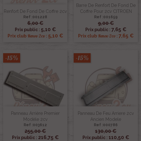
Barre De Renfort De Fond De
Renfort De Fond De Coffre 2cv
Coffre Pour 2cv CITROEN
Ref :001228
Ref :001659
6,00 €
9,00 €
5,10 €
7,65 €
Prix public :
Prix public :
5,10 €
7,65 €
Renov 2cv
Renov 2cv
Prix club
:
Prix club
:
-15%
-15%
Panneau Arrière Premier
Panneau De Feu Arriere 2cv
Modèle 2cv
Ancien Modele
Ref :003612
Ref :000786
255,00 €
130,00 €
216,75 €
110,50 €
Prix public :
Prix public :