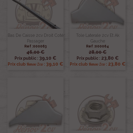
Bas De Caisse 2cv Droit Coté
Tole Laterale 2cv Et Ak
Passager
Gauche
Ref :000063
Ref :000064
46,00 €
28,00 €
39,10 €
23,80 €
Prix public :
Prix public :
39,10 €
23,80 €
Renov 2cv
Renov 2cv
Prix club
:
Prix club
: