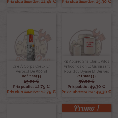
11,48 €
15,30 €
Renov 2cv
Renov 2cv
Prix club
:
Prix club
:
Kit Appret Gris Clair 1 Kilos
Cire À Corps Creux En
Anticorrosion Et Garnissant
Aérosol De 500ml
Pour 2cv Dyane Et Dérivés
Ref :000734
Ref :000994
15,00 €
58,00 €
12,75 €
49,30 €
Prix public :
Prix public :
12,75 €
49,30 €
Renov 2cv
Renov 2cv
Prix club
:
Prix club
:
Promo !