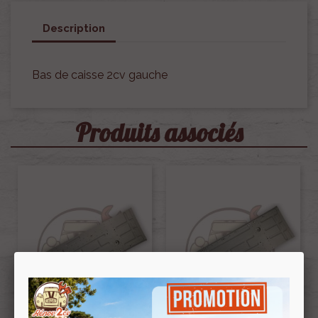
Description
Bas de caisse 2cv gauche
Produits associés
Plancher Lateral 2cv / Dyane
Plancher Lateral 2cv / Dyane
Gauche Electrozingue Apres
Droit Electrozingue Apres