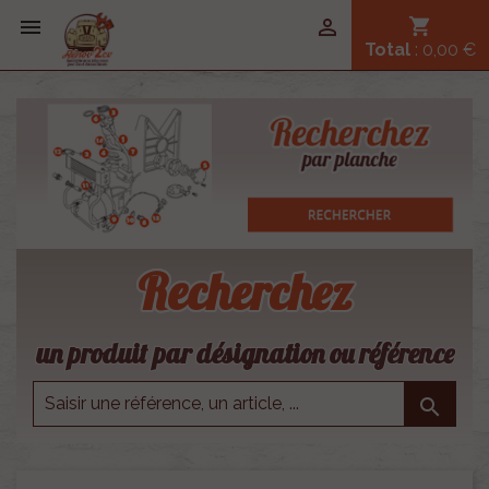


shopping_cart
Total
: 0,00 €
Recherchez
un produit par désignation ou référence
