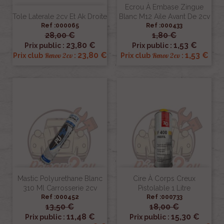
Ecrou À Embase Zingue
Tole Laterale 2cv Et Ak Droite
Blanc M12 Aile Avant De 2cv
Ref :000065
Ref :000433
28,00 €
1,80 €
23,80 €
1,53 €
Prix public :
Prix public :
23,80 €
1,53 €
Renov 2cv
Renov 2cv
Prix club
:
Prix club
:
Mastic Polyurethane Blanc
Cire À Corps Creux
310 Ml Carrosserie 2cv
Pistolable 1 Litre
Ref :000452
Ref :000733
13,50 €
18,00 €
11,48 €
15,30 €
Prix public :
Prix public :