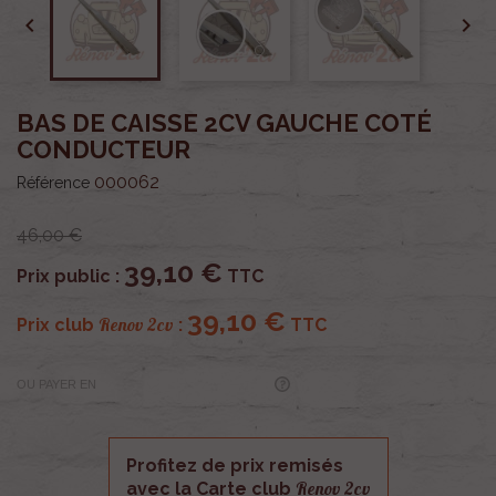


BAS DE CAISSE 2CV GAUCHE COTÉ
CONDUCTEUR
000062
Référence
46,00 €
39,10 €
Prix public :
TTC
39,10 €
Renov 2cv
Prix club
:
TTC
OU PAYER EN
Profitez de prix remisés
Renov 2cv
avec la Carte club