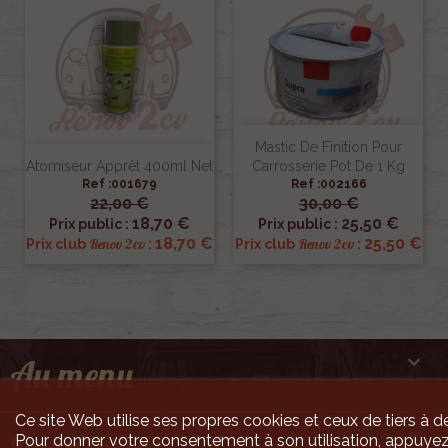
Mastic De Finition Pour
Atomiseur Apprêt 400ml Net
Carrosserie Pot De 1 Kg
Ref :001679
Ref :002166
22,00 €
30,00 €
18,70 €
25,50 €
Prix public :
Prix public :
18,70 €
25,50 €
Renov 2cv
Renov 2cv
Prix club
:
Prix club
:

Au menu
Ce site Web utilise ses propres cookies et ceux de tiers à de

Pour donner votre consentement à son utilisation, appuyez