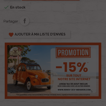

En stock
Partager
favorite
AJOUTER À MA LISTE D'ENVIES