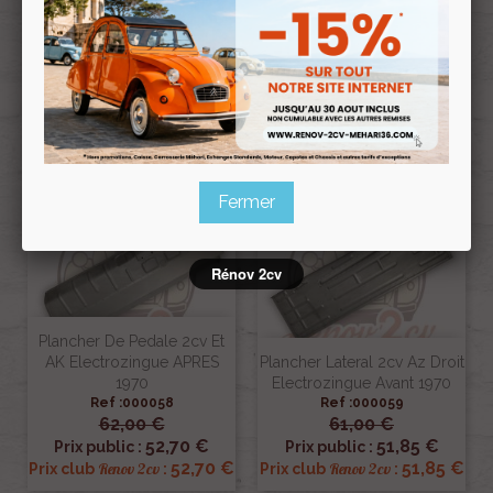
1970
1970
Ref :000033
Ref :000057
61,00 €
61,00 €
51,85 €
51,85 €
Prix public :
Prix public :
51,85 €
51,85 €
Renov 2cv
Renov 2cv
Prix club
:
Prix club
:
Promo !
Fermer
Rénov 2cv
Plancher De Pedale 2cv Et
AK Electrozingue APRES
Plancher Lateral 2cv Az Droit
1970
Electrozingue Avant 1970
Ref :000058
Ref :000059
62,00 €
61,00 €
52,70 €
51,85 €
Prix public :
Prix public :
52,70 €
51,85 €
Renov 2cv
Renov 2cv
Prix club
:
Prix club
: