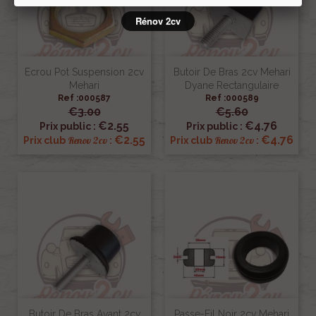
Rénov 2cv
Ecrou Pot Suspension 2cv
Butoir De Bras 2cv Mehari
Mehari
Dyane Rectangulaire
Ref :000587
Ref :000589
€3.00
€5.60
€2.55
€4.76
Prix public :
Prix public :
€2.55
€4.76
Renov 2cv
Renov 2cv
Prix club
:
Prix club
:
Butoir De Bras Avant 2cv
Passe-Fil Noir 2cv Mehari