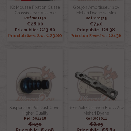
Kit Mousse Fixation Caisse
Goujon Amortisseur 2cv
Chassis 2cv + Visserie
Mehari Dyane 12 Mm
Ref :001158
Ref :001315
€28.00
€7.50
€23.80
€6.38
Prix public :
Prix public :
€23.80
€6.38
Renov 2cv
Renov 2cv
Prix club
:
Prix club
:
Suspension Pot Dust Cover
Rear Axle Distance Block 2cv
Higher Quality
Mehari Dyane
Ref :001428
Ref :001611
€3.50
€8.05
€2.98
€6.84
Prix public :
Prix public :