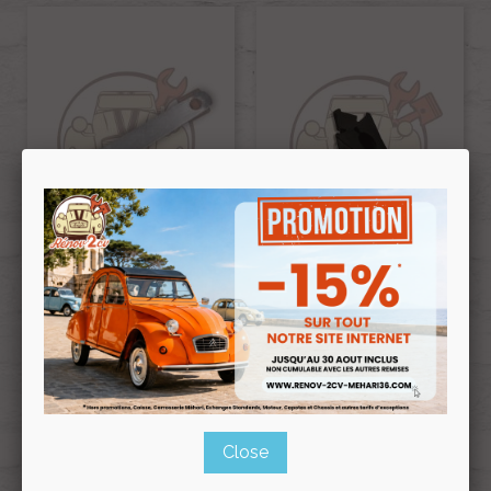
Plaque De Blocage Vis De
Rubber Chock Front Wing
Traverse 2cv Mehari
2cv Latest Model
Ref :000475
Ref :000560
€2.10
€3.50
€1.79
€2.98
Prix public :
Prix public :
€1.79
€2.98
Renov 2cv
Renov 2cv
Prix club
:
Prix club
:
Close