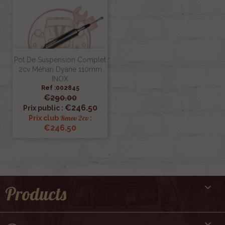
Pot De Suspension Complet
2cv Méhari Dyane 110mm
INOX
Ref :002845
€290.00
€246.50
Prix public :
Renov 2cv
Prix club
:
€246.50

Products
