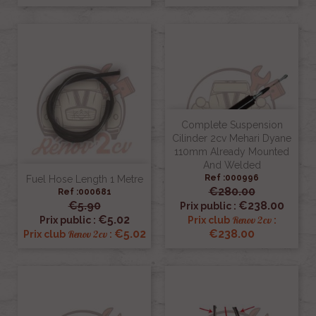
Complete Suspension
Cilinder 2cv Mehari Dyane
110mm Already Mounted
And Welded
Ref :000996
Fuel Hose Length 1 Metre
€280.00
Ref :000681
€5.90
€238.00
Prix public :
€5.02
Renov 2cv
Prix public :
Prix club
:
€5.02
€238.00
Renov 2cv
Prix club
: