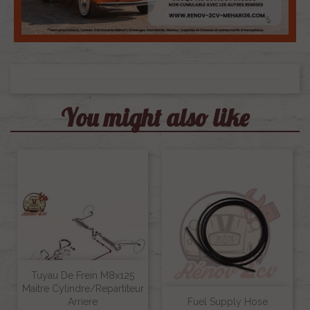
You might also like
Tuyau De Frein M8x125
Maitre Cylindre/repartiteur
Arriere
Fuel Supply Hose