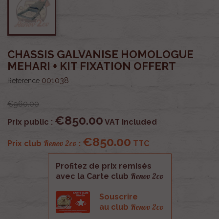
CHASSIS GALVANISE HOMOLOGUE
MEHARI + KIT FIXATION OFFERT
001038
Reference
€960.00
€850.00
Prix public :
VAT included
€850.00
Renov 2cv
Prix club
:
TTC
Profitez de prix remisés
Renov 2cv
avec la Carte club
Souscrire
Renov 2cv
au club