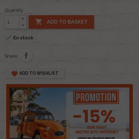
Quantity

ADD TO BASKET

En stock
Share
favorite
ADD TO WISHLIST