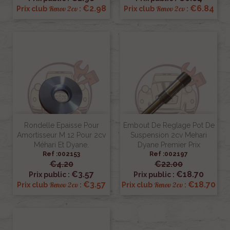
€2.98
€6.84
Renov 2cv
Renov 2cv
Prix club
:
Prix club
:
Rondelle Epaisse Pour
Embout De Reglage Pot De
Amortisseur M 12 Pour 2cv
Suspension 2cv Mehari
Méhari Et Dyane.
Dyane Premier Prix
Ref :002153
Ref :002197
€4.20
€22.00
€3.57
€18.70
Prix public :
Prix public :
€3.57
€18.70
Renov 2cv
Renov 2cv
Prix club
:
Prix club
: