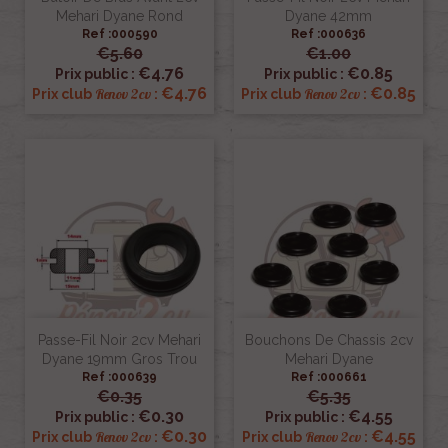
Mehari Dyane Rond
Dyane 42mm
Ref :000590
Ref :000636
€5.60
€1.00
€4.76
€0.85
Prix public :
Prix public :
€4.76
€0.85
Renov 2cv
Renov 2cv
Prix club
:
Prix club
:
Passe-Fil Noir 2cv Mehari
Bouchons De Chassis 2cv
Dyane 19mm Gros Trou
Mehari Dyane
Ref :000639
Ref :000661
€0.35
€5.35
€0.30
€4.55
Prix public :
Prix public :
€0.30
€4.55
Renov 2cv
Renov 2cv
Prix club
:
Prix club
: