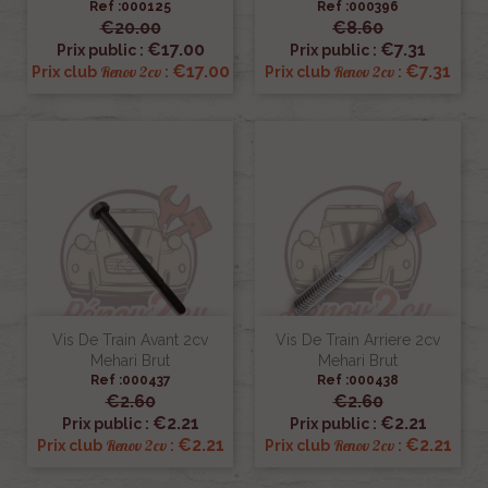
Ref :000125
Ref :000396
€20.00
€8.60
€17.00
€7.31
Prix public :
Prix public :
€17.00
€7.31
Renov 2cv
Renov 2cv
Prix club
:
Prix club
:
Vis De Train Avant 2cv
Vis De Train Arriere 2cv
Mehari Brut
Mehari Brut
Ref :000437
Ref :000438
€2.60
€2.60
€2.21
€2.21
Prix public :
Prix public :
€2.21
€2.21
Renov 2cv
Renov 2cv
Prix club
:
Prix club
: