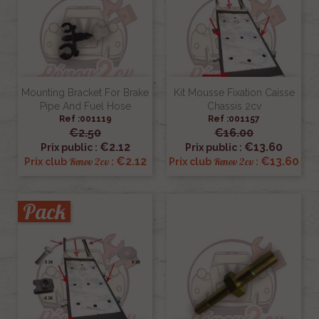
Mounting Bracket For Brake
Kit Mousse Fixation Caisse
Pipe And Fuel Hose
Chassis 2cv
Ref :001119
Ref :001157
€2.50
€16.00
€2.12
€13.60
Prix public :
Prix public :
€2.12
€13.60
Renov 2cv
Renov 2cv
Prix club
:
Prix club
:
Pack