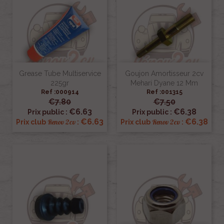
Grease Tube Multiservice
Goujon Amortisseur 2cv
225gr
Mehari Dyane 12 Mm
Ref :000914
Ref :001315
€7.80
€7.50
€6.63
€6.38
Prix public :
Prix public :
€6.63
€6.38
Renov 2cv
Renov 2cv
Prix club
:
Prix club
: