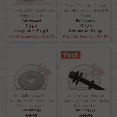
Ecrou Frein M12 Goujon
Suspension Pot Dust Cover
Amortisseur 2cv, Méhari Et
Higher Quality
Dyane
Ref :001428
Ref :002032
€3.50
€0.70
€2.98
€0.59
Prix public :
Prix public :
€2.98
€0.59
Renov 2cv
Renov 2cv
Prix club
:
Prix club
:
Pack
Rondelle Large Pour
Goujon D'amortisseur
Amortisseur M 12 Pour 2cv
Diamètre 12mm +rondelles
Méhari Et Dyane.
Et Écrou Frein
Ref :002034
Ref :003449
€0.35
€11.50