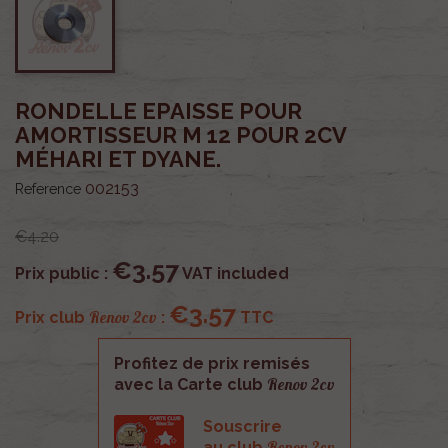
RONDELLE EPAISSE POUR
AMORTISSEUR M 12 POUR 2CV
MÉHARI ET DYANE.
002153
Reference
€4.20
€3.57
Prix public :
VAT included
€3.57
Renov 2cv
Prix club
:
TTC
Profitez de prix remisés
Renov 2cv
avec la Carte club
Souscrire
Renov 2cv
au club