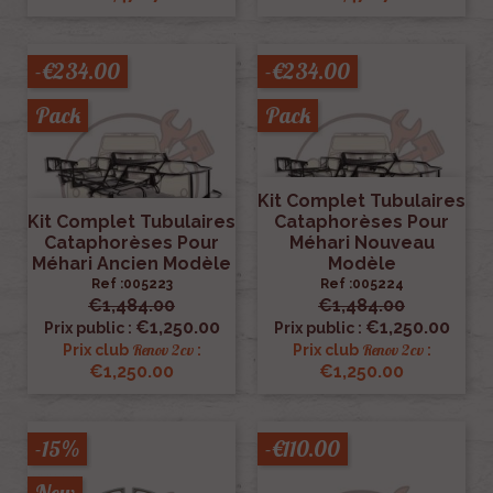
-€234.00
-€234.00
Pack
Pack
Kit Complet Tubulaires
Kit Complet Tubulaires
Cataphorèses Pour
Cataphorèses Pour
Méhari Nouveau
Méhari Ancien Modèle
Modèle
Ref :005223
Ref :005224
€1,484.00
€1,484.00
€1,250.00
€1,250.00
Prix public :
Prix public :
Renov 2cv
Renov 2cv
Prix club
:
Prix club
:
€1,250.00
€1,250.00
-15%
-€110.00
New