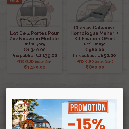
Chassis Galvanise
Lot De 4 Portes Pour
Homologue Mehari +
2cv Nouveau Modèle
Kit Fixation Offert
Ref :005625
Ref :001038
€1,340.00
€960.00
€1,139.00
€850.00
Prix public :
Prix public :
Renov 2cv
Renov 2cv
Prix club
:
Prix club
:
€1,139.00
€850.00
New products
All new products
New
New