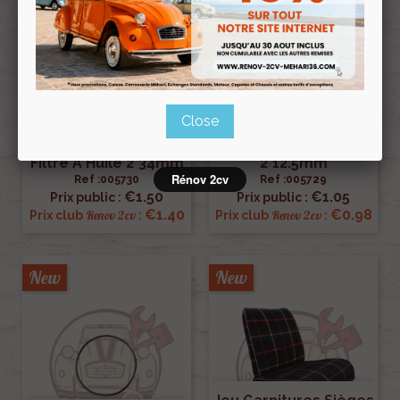
Joint Torique 12x16x2
Close
Pour Crépine De
Joint Torique Support
Pompe À Huile
Filtre À Huile 2*34mm
2*12.5mm
Rénov 2cv
Ref :005730
Ref :005729
€1.50
€1.05
Prix public :
Prix public :
€1.40
€0.98
Renov 2cv
Renov 2cv
Prix club
:
Prix club
:
New
New