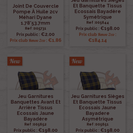
Jeu Garnitures Sièges
Et Banquette Tissus
Joint De Couvercle
Ecossais Bayadère
Pompe À Huile 2cv
Symétrique
Méhari Dyane
1.78*53.7mm
Ref :005644
€198.00
Prix public :
Ref :005731
€2.00
Renov 2cv
Prix public :
Prix club
:
€1.86
€184.14
Renov 2cv
Prix club
:
New
New
Jeu Garnitures
Jeu Garnitures Sièges
Banquettes Avant Et
Et Banquette Tissus
Arrière Tissus
Ecossais Jaune
Ecossais Jaune
Bayadere
Bayadère
Asymétrique
Ref :005652
Ref :005651
€198.00
€198.00
Prix public :
Prix public :