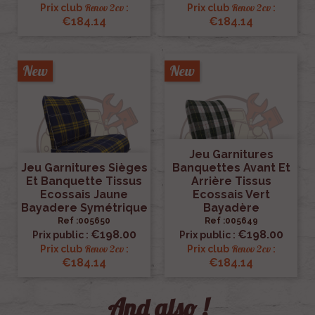
Renov 2cv
Renov 2cv
Prix club
:
Prix club
:
€184.14
€184.14
New
New
Jeu Garnitures
Jeu Garnitures Sièges
Banquettes Avant Et
Et Banquette Tissus
Arrière Tissus
Ecossais Jaune
Ecossais Vert
Bayadere Symétrique
Bayadère
Ref :005650
Ref :005649
€198.00
€198.00
Prix public :
Prix public :
Renov 2cv
Renov 2cv
Prix club
:
Prix club
:
€184.14
€184.14
And also !