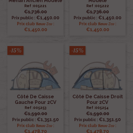
Méhari Ancien Modèle
Modèle
Ref :005221
Ref :005222
€1,736.00
€1,736.00
€1,450.00
€1,450.00
Prix public :
Prix public :
Renov 2cv
Renov 2cv
Prix club
:
Prix club
:
€1,450.00
€1,450.00
-15%
-15%
Côté De Caisse
Côté De Caisse Droit
Gauche Pour 2CV
Pour 2CV
Ref :005253
Ref :005254
€1,590.00
€1,590.00
€1,351.50
€1,351.50
Prix public :
Prix public :
Renov 2cv
Renov 2cv
Prix club
:
Prix club
:
€1,478.70
€1,478.70