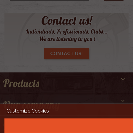
Contact us!
Individuals, Professionals, Clubs...
We are listening to you !
CONTACT US!

Products

Our company
Customize Cookies

But still ...