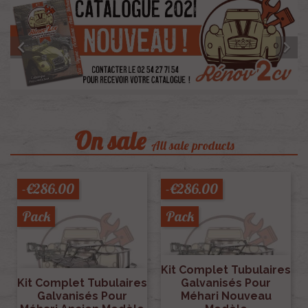


Previous
Next
On sale
All sale products
-€286.00
-€286.00
Pack
Pack
Kit Complet Tubulaires
Kit Complet Tubulaires
Galvanisés Pour
Galvanisés Pour
Méhari Nouveau