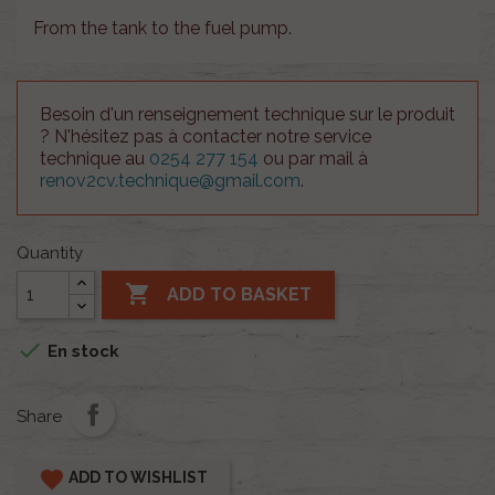
From the tank to the fuel pump.
Besoin d'un renseignement technique sur le produit
? N'hésitez pas à contacter notre service
technique au
0254 277 154
ou par mail à
renov2cv.technique@gmail.com
.
Quantity

ADD TO BASKET

En stock
Share
favorite
ADD TO WISHLIST