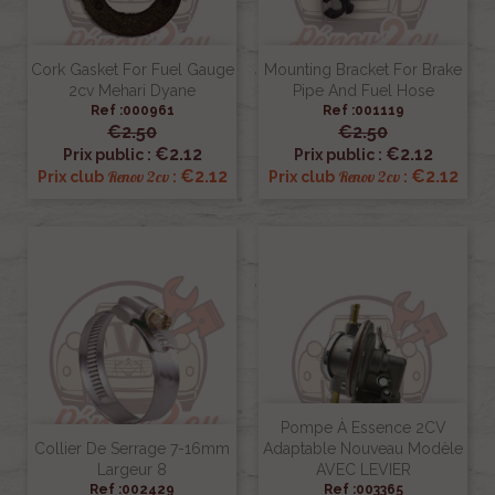
Cork Gasket For Fuel Gauge
Mounting Bracket For Brake
2cv Mehari Dyane
Pipe And Fuel Hose
Ref :000961
Ref :001119
€2.50
€2.50
€2.12
€2.12
Prix public :
Prix public :
€2.12
€2.12
Renov 2cv
Renov 2cv
Prix club
:
Prix club
:
Pompe À Essence 2CV
Collier De Serrage 7-16mm
Adaptable Nouveau Modèle
Largeur 8
AVEC LEVIER
Ref :002429
Ref :003365