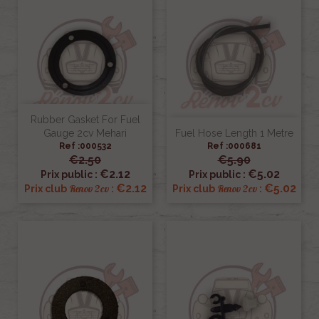
Rubber Gasket For Fuel
Gauge 2cv Mehari
Fuel Hose Length 1 Metre
Ref :000532
Ref :000681
€2.50
€5.90
€2.12
€5.02
Prix public :
Prix public :
€2.12
€5.02
Renov 2cv
Renov 2cv
Prix club
:
Prix club
: