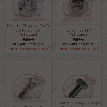
Ecrou M7 Zingué Au Pas De
100 Pour Citroën
Ecrou Frein M 7
Ref :000436
Ref :002074
0,20 €
0,25 €
0,17 €
0,21 €
Prix public :
Prix public :
0,17 €
0,21 €
Renov 2cv
Renov 2cv
Prix club
:
Prix club
:
Vis Metaux Th M7x16 Zingue