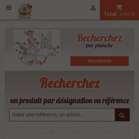


shopping_cart
Total
: 0,00 €
Recherchez
un produit par désignation ou référence
