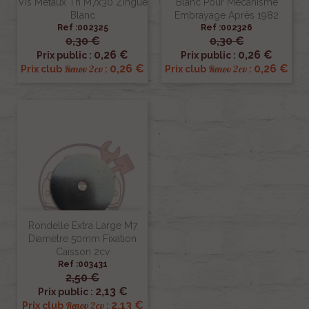
Vis Metaux Th M7x30 Zingue
Blanc Pour Mécanisme
Blanc
Embrayage Après 1982
Ref :002325
Ref :002326
0,30 €
0,30 €
0,26 €
0,26 €
Prix public :
Prix public :
0,26 €
0,26 €
Renov 2cv
Renov 2cv
Prix club
:
Prix club
:
Rondelle Extra Large M7
Diamètre 50mm Fixation
Caisson 2cv
Ref :003431
2,50 €
2,13 €
Prix public :
2,13 €
Renov 2cv
Prix club
: