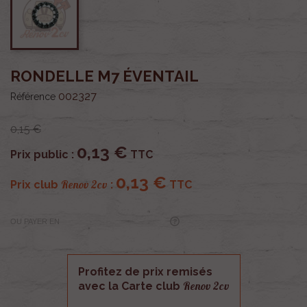
RONDELLE M7 ÉVENTAIL
002327
Référence
0,15 €
0,13 €
Prix public :
TTC
0,13 €
Renov 2cv
Prix club
:
TTC
OU PAYER EN
Profitez de prix remisés
Renov 2cv
avec la Carte club