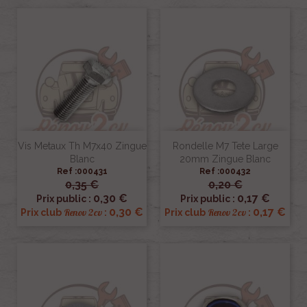
Vis Metaux Th M7x40 Zingue
Rondelle M7 Tete Large
Blanc
20mm Zingue Blanc
Ref :000431
Ref :000432
0,35 €
0,20 €
0,30 €
0,17 €
Prix public :
Prix public :
0,30 €
0,17 €
Renov 2cv
Renov 2cv
Prix club
:
Prix club
: