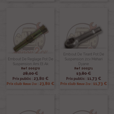
Embout De Tirant Pot De
Embout De Reglage Pot De
Suspension 2cv Méhari
Suspension Ami Et Ak
Dyane
Ref :000370
Ref :000371
28,00 €
13,80 €
23,80 €
11,73 €
Prix public :
Prix public :
23,80 €
11,73 €
Renov 2cv
Renov 2cv
Prix club
:
Prix club
: