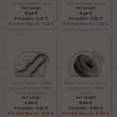
Modèle Qualité Origine
Modèle Qualité Origine
Ref :000365
Ref :000366
8,50 €
8,50 €
7,22 €
7,22 €
Prix public :
Prix public :
7,22 €
7,22 €
Renov 2cv
Renov 2cv
Prix club
:
Prix club
:
Clips De Maintien Couteau
Butée Caoutchouc Pot De
De Suspension 2cv Mehari
Suspension 2cv Méhari
Dyane Et Acadiane
Dyane
Ref :000367
Ref :000368
0,60 €
8,00 €
0,51 €
6,80 €
Prix public :
Prix public :
0,51 €
6,80 €
Renov 2cv
Renov 2cv
Prix club
:
Prix club
: