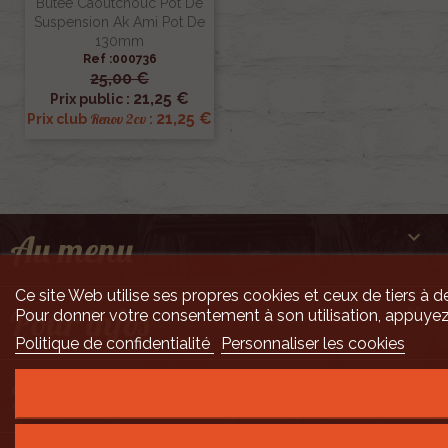
Butee Caoutchouc Pot De
Suspension Ak Ami Pot De
130mm
Ref :000736
25,00 €
21,25 €
Prix public :
21,25 €
Renov 2cv
Prix club
:

Au menu
Ce site Web utilise ses propres cookies et ceux de tiers à de

Pour infos
Pour donner votre consentement à son utilisation, appuyez
Politique de confidentialité
Personnaliser les cookies

Mais encore ...
Développement Code Optimisé, Pole Position et Qualité de Service par Processx