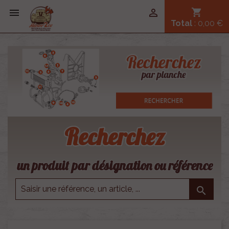


shopping_cart
Total
: 0,00 €
Recherchez
un produit par désignation ou référence
