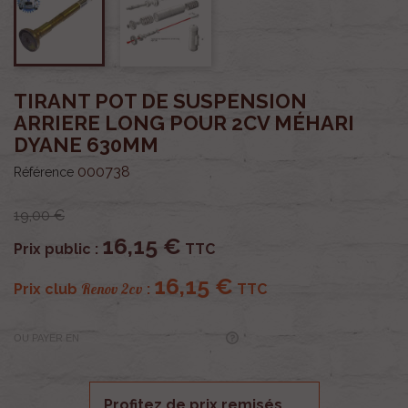
TIRANT POT DE SUSPENSION
ARRIERE LONG POUR 2CV MÉHARI
DYANE 630MM
000738
Référence
19,00 €
16,15 €
Prix public :
TTC
16,15 €
Renov 2cv
Prix club
:
TTC
OU PAYER EN
Profitez de prix remisés