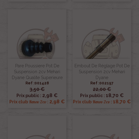
Pare Poussiere Pot De
Embout De Réglage Pot De
Suspension 2cv Méhari
Suspension 2cv Mehari
Dyane Qualite Superieure
Dyane
Ref :001428
Ref :002197
3,50 €
22,00 €
2,98 €
18,70 €
Prix public :
Prix public :
2,98 €
18,70 €
Renov 2cv
Renov 2cv
Prix club
:
Prix club
: