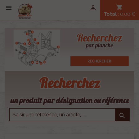


shopping_cart
Total
: 0,00 €
Recherchez
un produit par désignation ou référence
