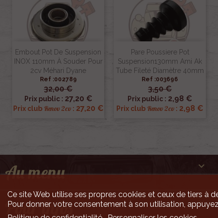
Embout Pot De Suspension
Pare Poussiere Pot
INOX 110mm À Souder Pour
Suspension130mm Ami Ak
2cv Méhari Dyane
Tube Fileté Diamètre 40mm
Ref :002789
Ref :003696
32,00 €
3,50 €
27,20 €
2,98 €
Prix public :
Prix public :
27,20 €
2,98 €
Renov 2cv
Renov 2cv
Prix club
:
Prix club
:

Au menu
Ce site Web utilise ses propres cookies et ceux de tiers à de

Pour infos
Pour donner votre consentement à son utilisation, appuyez
Politique de confidentialité
Personnaliser les cookies