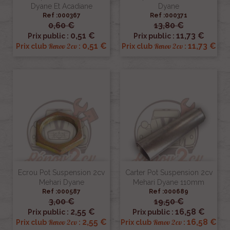
Dyane Et Acadiane
Dyane
Ref :000367
Ref :000371
0,60 €
13,80 €
0,51 €
11,73 €
Prix public :
Prix public :
0,51 €
11,73 €
Renov 2cv
Renov 2cv
Prix club
:
Prix club
:
Ecrou Pot Suspension 2cv
Carter Pot Suspension 2cv
Mehari Dyane
Mehari Dyane 110mm
Ref :000587
Ref :000689
3,00 €
19,50 €
2,55 €
16,58 €
Prix public :
Prix public :
2,55 €
16,58 €
Renov 2cv
Renov 2cv
Prix club
:
Prix club
: