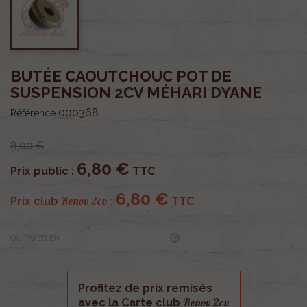
BUTÉE CAOUTCHOUC POT DE
SUSPENSION 2CV MÉHARI DYANE
000368
Référence
8,00 €
6,80 €
Prix public :
TTC
6,80 €
Renov 2cv
Prix club
:
TTC
OU PAYER EN
Profitez de prix remisés
Renov 2cv
avec la Carte club