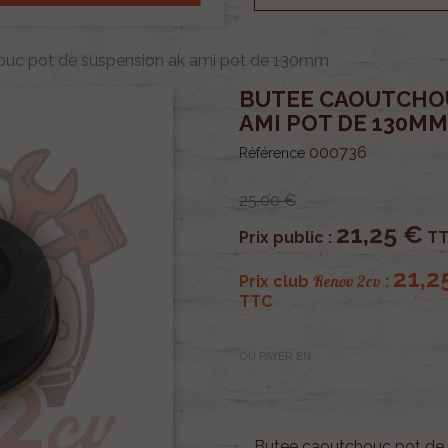
ouc pot de suspension ak ami pot de 130mm
BUTEE CAOUTCHOU
AMI POT DE 130MM
000736
Référence
25,00 €
21,25 €
Prix public :
TT
21,2
Renov 2cv
Prix club
:
TTC
OU PAYER EN
Butee caoutchouc pot de