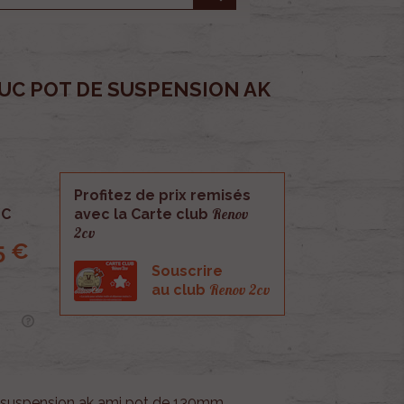
C POT DE SUSPENSION AK
Profitez de prix remisés
Renov
C
avec la Carte club
2cv
5 €
Souscrire
Renov 2cv
au club
 suspension ak ami pot de 130mm.