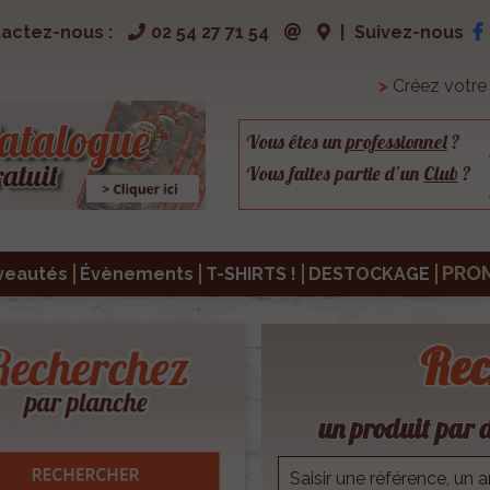
actez-nous :
02 54 27 71 54
|
Suivez-nous
>
Créez votr
Vous êtes un
professionnel
?
Vous faites partie d’un
Club
?
PRO
veautés
Évènements
T-SHIRTS !
DESTOCKAGE
Rec
un produit par d