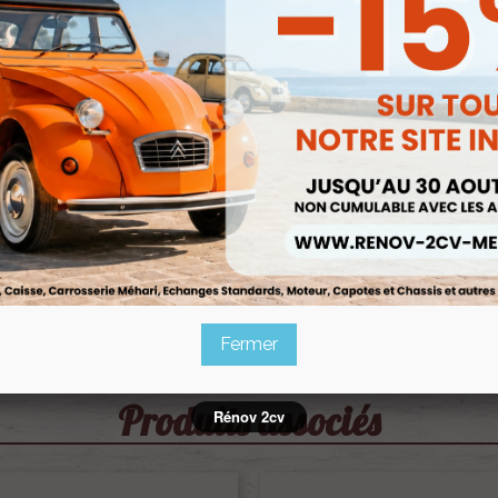
Fermer
Produits associés
Rénov 2cv