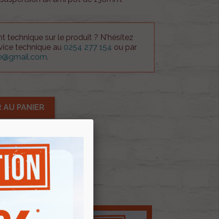
 technique sur le produit ? N'hésitez
rvice technique au
0254 277 154
ou par
ue@gmail.com
.
 AU PANIER
E D'ENVIES