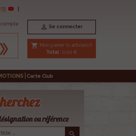
|
e compte

Se connecter
shopping_cart
Mon panier
(0 article(s))
Total
: 0,00 €
MOTIONS
Carte Club
herchez
ésignation ou référence
