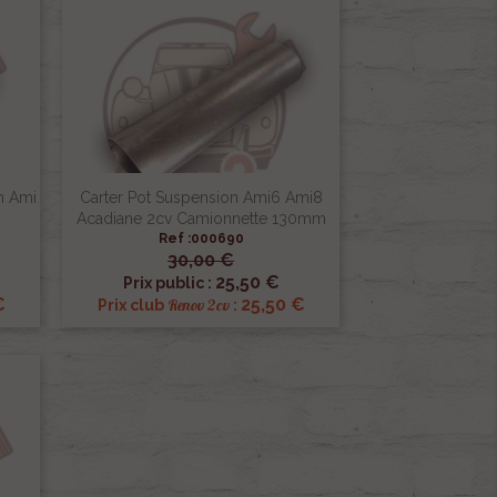
n Ami
Carter Pot Suspension Ami6 Ami8
Acadiane 2cv Camionnette 130mm
Ref :000690
30,00 €

Aperçu rapide
25,50 €
Prix public :
€
25,50 €
Renov 2cv
Prix club
: