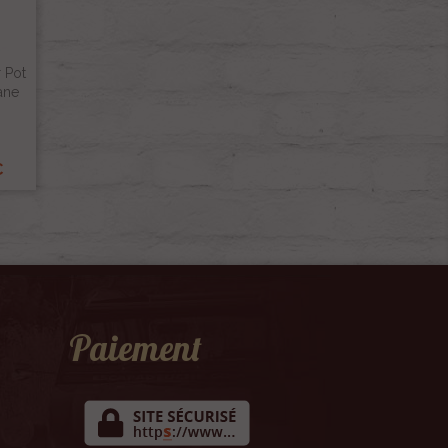
 Pot
ane
€
Paiement