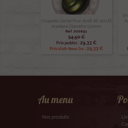
Em
Coupelle Garnie Pour Ami8 AK 400 Et
A
Acadiane Diamètre 130mm
Ref :000691
34,50 €

Aperçu rapide
29,33 €
Prix public :
29,33 €
Renov 2cv
Prix club
:
Au menu
Po
Nos produits
Liv
Con