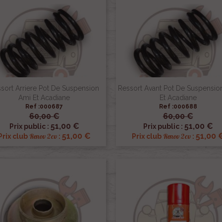
sort Arriere Pot De Suspension
Ressort Avant Pot De Suspensio
Ami Et Acadiane
Et Acadiane
Ref :000687
Ref :000688
60,00 €
60,00 €


Aperçu rapide
Aperçu rapide
51,00 €
51,00 €
Prix public :
Prix public :
51,00 €
51,00 
Renov 2cv
Renov 2cv
Prix club
:
Prix club
: