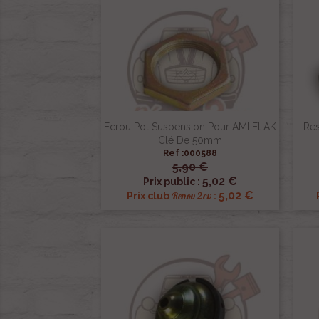
Ecrou Pot Suspension Pour AMI Et AK
Res
Clé De 50mm
Ref :000588
5,90 €

Aperçu rapide
5,02 €
Prix public :
5,02 €
Renov 2cv
Prix club
: