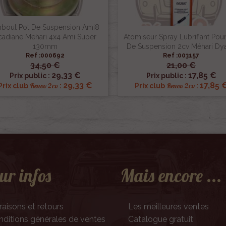
bout Pot De Suspension Ami8
cadiane Mehari 4x4 Ami Super
Atomiseur Spray Lubrifiant Pour
130mm
De Suspension 2cv Méhari Dy
Ref :000692
Ref :003157
34,50 €
21,00 €


Aperçu rapide
Aperçu rapide
29,33 €
17,85 €
Prix public :
Prix public :
29,33 €
17,85 
Renov 2cv
Renov 2cv
Prix club
:
Prix club
:
ur infos
Mais encore ...
raisons et retours
Les meilleures ventes
ditions générales de ventes
Catalogue gratuit