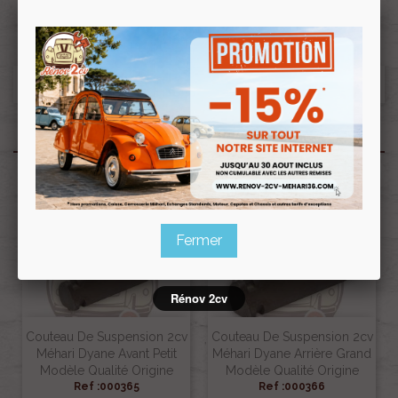
Produits associés
Fermer
Rénov 2cv
Couteau De Suspension 2cv
Couteau De Suspension 2cv
Méhari Dyane Avant Petit
Méhari Dyane Arrière Grand
Modèle Qualité Origine
Modèle Qualité Origine
Ref :000365
Ref :000366