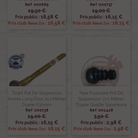
Ref :000689
Ref :000737
19,50 €
19,00 €
16,58 €
16,15 €
Prix public :
Prix public :
16,58 €
16,15 €
Renov 2cv
Renov 2cv
Prix club
:
Prix club
:
Tirant Pot De Suspension
Pare Poussiere Pot De
Arriere Long Pour 2cv Méhari
Suspension 2cv Méhari
Dyane 630mm
Dyane Qualite Superieure
Ref :000738
Ref :001428
19,00 €
3,50 €
16,15 €
2,98 €
Prix public :
Prix public :
16,15 €
2,98 €
Renov 2cv
Renov 2cv
Prix club
:
Prix club
: