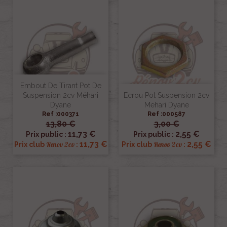
Embout De Tirant Pot De
Suspension 2cv Méhari
Ecrou Pot Suspension 2cv
Dyane
Mehari Dyane
Ref :000371
Ref :000587
13,80 €
3,00 €
11,73 €
2,55 €
Prix public :
Prix public :
11,73 €
2,55 €
Renov 2cv
Renov 2cv
Prix club
:
Prix club
: