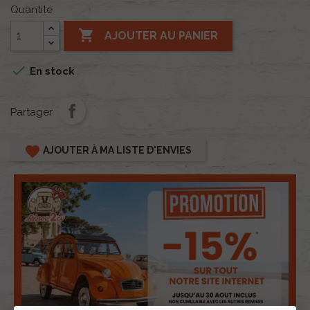
Quantité

AJOUTER AU PANIER

En stock
Partager
favorite
AJOUTER À MA LISTE D'ENVIES