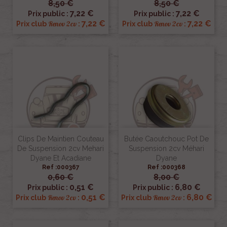
8,50 €
8,50 €
7,22 €
7,22 €
Prix public :
Prix public :
7,22 €
7,22 €
Renov 2cv
Renov 2cv
Prix club
:
Prix club
:
Clips De Maintien Couteau
Butée Caoutchouc Pot De
De Suspension 2cv Mehari
Suspension 2cv Méhari
Dyane Et Acadiane
Dyane
Ref :000367
Ref :000368
0,60 €
8,00 €
0,51 €
6,80 €
Prix public :
Prix public :
0,51 €
6,80 €
Renov 2cv
Renov 2cv
Prix club
:
Prix club
: