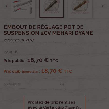


EMBOUT DE RÉGLAGE POT DE
SUSPENSION 2CV MEHARI DYANE
002197
Référence
22,00 €
18,70 €
Prix public :
TTC
18,70 €
Renov 2cv
Prix club
:
TTC
OU PAYER EN
Profitez de prix remisés
Renov 2cv
avec la Carte club