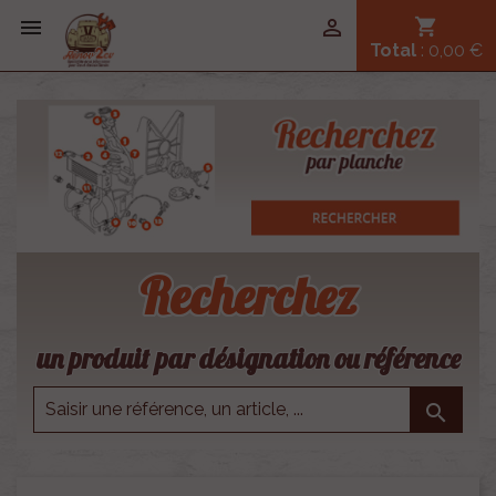


shopping_cart
Total
: 0,00 €
Recherchez
un produit par désignation ou référence
