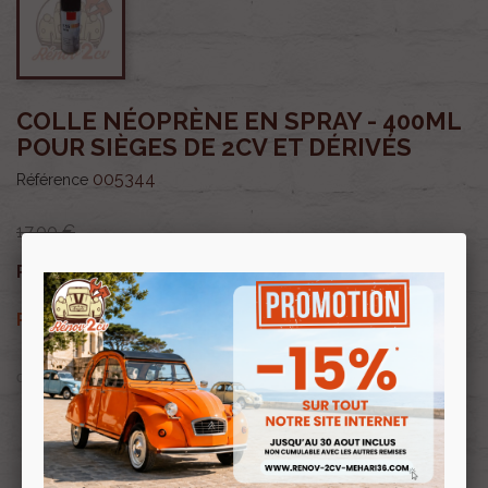
COLLE NÉOPRÈNE EN SPRAY - 400ML
POUR SIÈGES DE 2CV ET DÉRIVÉS
005344
Référence
17,00 €
14,45 €
Prix public :
TTC
14,45 €
Renov 2cv
Prix club
:
TTC
OU PAYER EN
Profitez de prix remisés
Renov 2cv
avec la Carte club