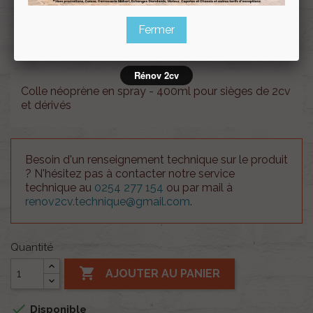
Souscrire
Fermer
Renov 2cv
au club
Rénov 2cv
Colle néoprène en spray - 400ml pour sièges de 2cv
et dérivés
Besoin d'un renseignement technique sur le produit
? N'hésitez pas à contacter notre service
technique au
0254 277 154
ou par mail à
renov2cv.technique@gmail.com
.
Quantité

AJOUTER AU PANIER

Disponible