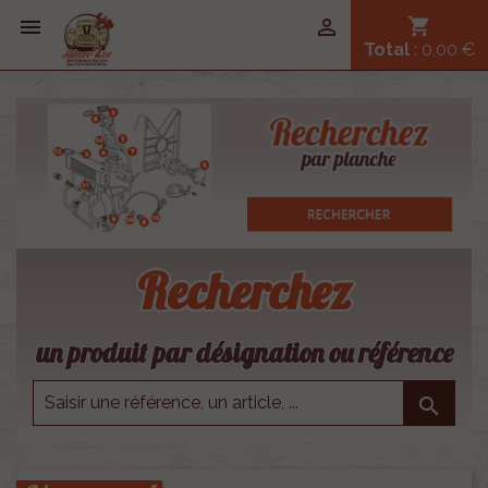


shopping_cart
Total
: 0,00 €
Recherchez
un produit par désignation ou référence
