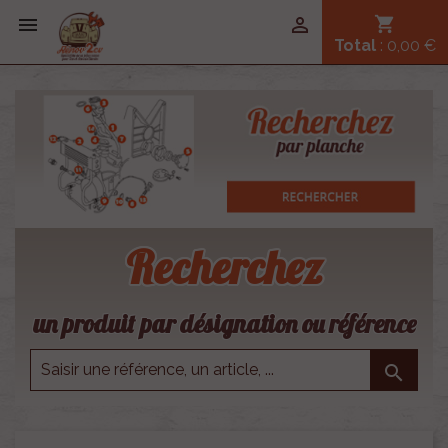


shopping_cart
Total
: 0,00 €
Recherchez
un produit par désignation ou référence
