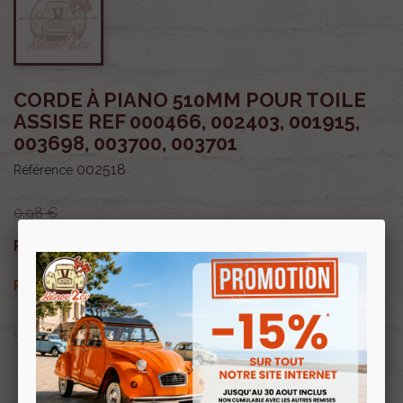
CORDE À PIANO 510MM POUR TOILE
ASSISE REF 000466, 002403, 001915,
003698, 003700, 003701
002518
Référence
0,98 €
0,84 €
Prix public :
TTC
0,84 €
Renov 2cv
Prix club
:
TTC
OU PAYER EN
Profitez de prix remisés