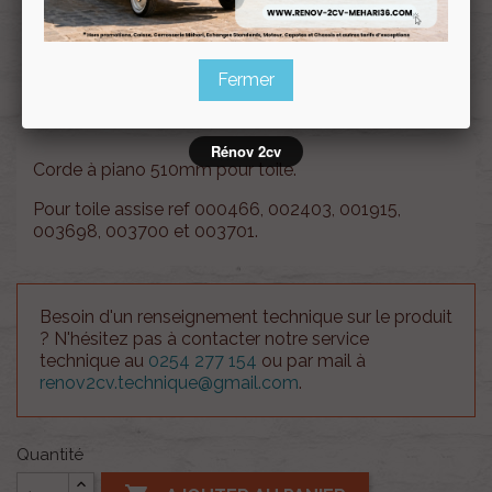
Renov 2cv
avec la Carte club
Souscrire
Fermer
Renov 2cv
au club
Rénov 2cv
Corde à piano 510mm pour toile.
Pour toile assise ref 000466, 002403, 001915,
003698, 003700 et 003701.
Besoin d'un renseignement technique sur le produit
? N'hésitez pas à contacter notre service
technique au
0254 277 154
ou par mail à
renov2cv.technique@gmail.com
.
Quantité