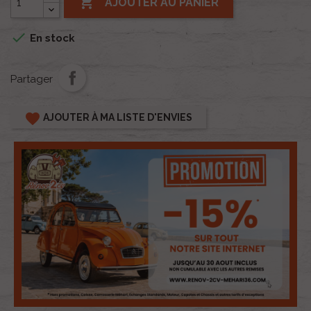

AJOUTER AU PANIER

En stock
Partager
favorite
AJOUTER À MA LISTE D'ENVIES