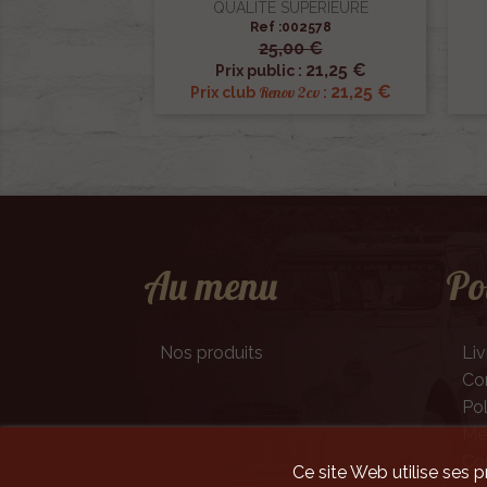
QUALITE SUPERIEURE
Ref :002578
25,00 €

Aperçu rapide
21,25 €
Prix public :
21,25 €
Renov 2cv
Prix club
:
Au menu
Po
Nos produits
Liv
Con
Pol
Men
Co
Ce site Web utilise ses p