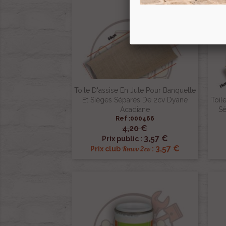
Toile D'assise En Jute Pour Banquette
Et Sièges Séparés De 2cv Dyane
Toil
Acadiane
Sé
Ref :000466
4,20 €

Aperçu rapide
3,57 €
Prix public :
3,57 €
Renov 2cv
Prix club
: