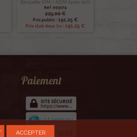
Banquette SYM / ASYM Apres 1970
Ref :003079
225,00 €

Aperçu rapide
191,25 €
Prix public :
191,25 €
Renov 2cv
Prix club
:
Paiement
T
ACCEPTER