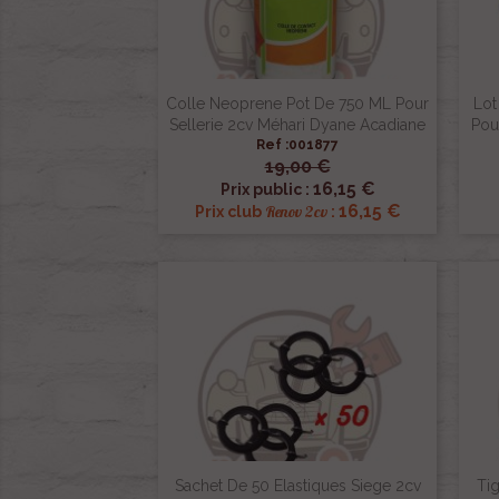
Colle Neoprene Pot De 750 ML Pour
Lot
Sellerie 2cv Méhari Dyane Acadiane
Pou
Ref :001877
19,00 €

Aperçu rapide
16,15 €
Prix public :
16,15 €
Renov 2cv
Prix club
:
Sachet De 50 Elastiques Siege 2cv
Tig