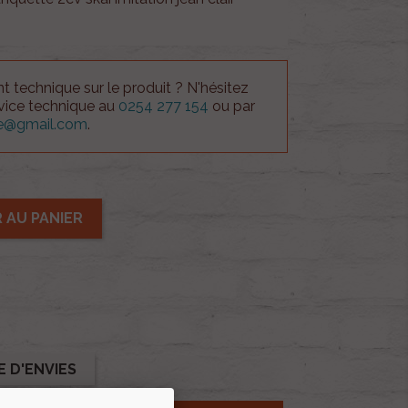
 technique sur le produit ? N'hésitez
rvice technique au
0254 277 154
ou par
ue@gmail.com
.
 AU PANIER
E D'ENVIES