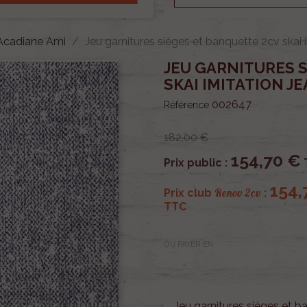
 Acadiane Ami
Jeu garnitures sièges et banquette 2cv skai 
JEU GARNITURES 
SKAI IMITATION J
002647
Référence
182,00 €
154,70 €
Prix public :
154,
Renov 2cv
Prix club
:
TTC
OU PAYER EN
Jeu garnitures sièges et ba