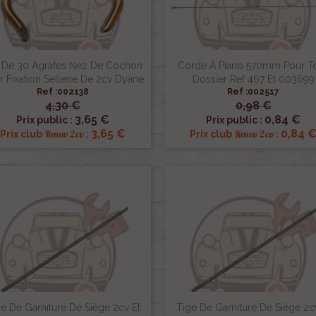
 De 30 Agrafes Nez De Cochon
Corde À Piano 570mm Pour To
r Fixation Sellerie De 2cv Dyane
Dossier Ref 467 Et 003699
Ref :002138
Ref :002517
4,30 €
0,98 €


Aperçu rapide
Aperçu rapide
3,65 €
0,84 €
Prix public :
Prix public :
3,65 €
0,84 
Renov 2cv
Renov 2cv
Prix club
:
Prix club
:
e De Garniture De Siège 2cv Et
Tige De Garniture De Siège 2c