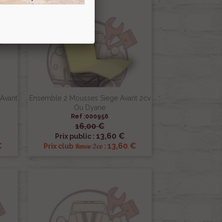
Pack
Avant
Ensemble 2 Mousses Siege Avant 2cv
Ou Dyane
Ref :000956
16,00 €

Aperçu rapide
13,60 €
Prix public :
€
13,60 €
Renov 2cv
Prix club
: