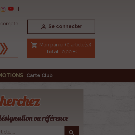
|
e compte

Se connecter
shopping_cart
Mon panier
(0 article(s))
Total
: 0,00 €
MOTIONS
Carte Club
herchez
ésignation ou référence
