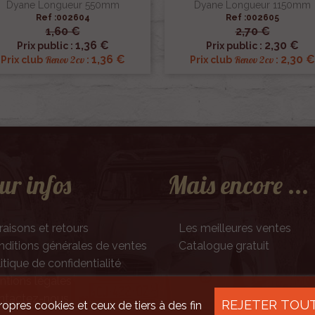
Dyane Longueur 550mm
Dyane Longueur 1150mm
Ref :002604
Ref :002605
1,60 €
2,70 €


Aperçu rapide
Aperçu rapide
1,36 €
2,30 €
Prix public :
Prix public :
1,36 €
2,30 €
Renov 2cv
Renov 2cv
Prix club
:
Prix club
:
ur infos
Mais encore ...
raisons et retours
Les meilleures ventes
ditions générales de ventes
Catalogue gratuit
itique de confidentialité
tions légales
ntactez-nous
REJETER TOU
ropres cookies et ceux de tiers à des fin