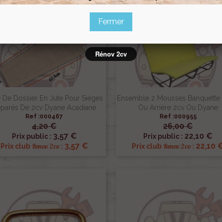
Pack
Fermer
Rénov 2cv
e De Dossier En Jute Pour Sièges
Ensemble 2 Mousses Banquette 
parés De 2cv Dyane Acadiane
Ou Arrière 2cv Ou Dyane
Ref :000467
Ref :000955
4,20 €
26,00 €


Aperçu rapide
Aperçu rapide
3,57 €
22,10 €
Prix public :
Prix public :
3,57 €
22,10 
Renov 2cv
Renov 2cv
Prix club
:
Prix club
: