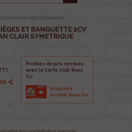
imitation jean clair Symetrique
SIÈGES ET BANQUETTE 2CV
EAN CLAIR SYMETRIQUE
Profitez de prix remisés
Renov
TTC
avec la Carte club
2cv
70 €
Souscrire
Renov 2cv
au club
nquette 2cv skai imitation jean clair