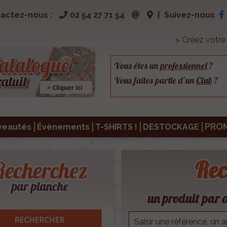
actez-nous :
02 54 27 71 54
|
Suivez-nous
>
Créez votr
Vous êtes un
professionnel
?
Vous faites partie d’un
Club
?
PRO
veautés
Évènements
T-SHIRTS !
DESTOCKAGE
Rec
un produit par d