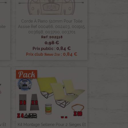
Corde À Piano 510mm Pour Toile
ile
Assise Ref 000466, 002403, 001915,
003698, 003700, 003701
Ref :002518
0,98 €

Aperçu rapide
0,84 €
Prix public :
€
0,84 €
Renov 2cv
Prix club
:
Pack
v Et
Kit Montage Sellerie Pour 2 Sièges Et