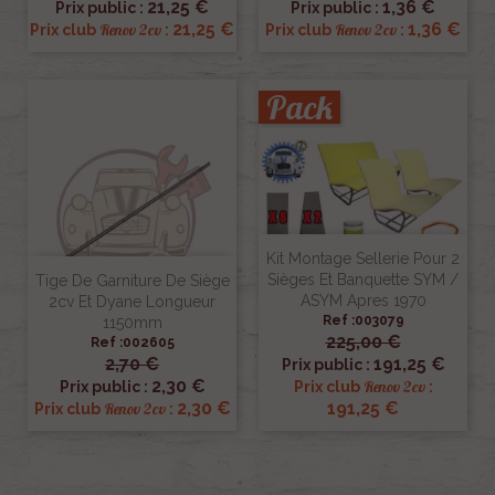
21,25 €
1,36 €
Prix public :
Prix public :
21,25 €
1,36 €
Renov 2cv
Renov 2cv
Prix club
:
Prix club
:
Pack
Kit Montage Sellerie Pour 2
Sièges Et Banquette SYM /
Tige De Garniture De Siège
ASYM Apres 1970
2cv Et Dyane Longueur
Ref :003079
1150mm
225,00 €
Ref :002605
2,70 €
191,25 €
Prix public :
2,30 €
Renov 2cv
Prix public :
Prix club
:
2,30 €
191,25 €
Renov 2cv
Prix club
: