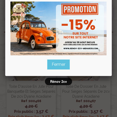
Produits associés
Fermer
Rénov 2cv
Toile D'assise En Jute Pour
Toile De Dossier En Jute
Banquette Et Sièges Séparés
Pour Sièges Séparés De 2cv
De 2cv Dyane Acadiane
Dyane Acadiane
Ref :000466
Ref :000467
4,20 €
4,20 €
3,57 €
3,57 €
Prix public :
Prix public :
3,57 €
3,57 €
Renov 2cv
Renov 2cv
Prix club
:
Prix club
: