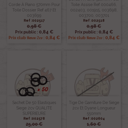
Corde À Piano 570mm Pour
Toile Assise Ref 000466,
Toile Dossier Ref 467 Et
002403, 001915, 003698,
003699
003700, 003701
Ref :002517
Ref :002518
0,98 €
0,98 €
0,84 €
0,84 €
Prix public :
Prix public :
0,84 €
0,84 €
Renov 2cv
Renov 2cv
Prix club
:
Prix club
:
Sachet De 50 Elastiques
Tige De Garniture De Siège
Siege 2cv QUALITE
2cv Et Dyane Longueur
SUPERIEURE
550mm
Ref :002578
Ref :002604
25,00 €
1,60 €