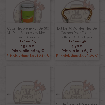
Colle Neoprene Pot De 750
Lot De 30 Agrafes Nez De
ML Pour Sellerie 2cv Méhari
Cochon Pour Fixation
Dyane Acadiane
Sellerie De 2cv Dyane
Ref :001877
Ref :002138
19,00 €
4,30 €
16,15 €
3,65 €
Prix public :
Prix public :
16,15 €
3,65 €
Renov 2cv
Renov 2cv
Prix club
:
Prix club
:
Corde À Piano 510mm Pour