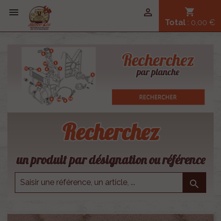


shopping_cart
Total
: 0,00 €
Recherchez
un produit par désignation ou référence
