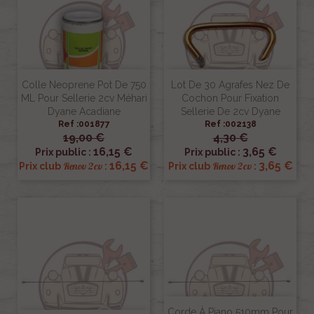
Colle Neoprene Pot De 750
Lot De 30 Agrafes Nez De
ML Pour Sellerie 2cv Méhari
Cochon Pour Fixation
Dyane Acadiane
Sellerie De 2cv Dyane
Ref :001877
Ref :002138
19,00 €
4,30 €
16,15 €
3,65 €
Prix public :
Prix public :
16,15 €
3,65 €
Renov 2cv
Renov 2cv
Prix club
:
Prix club
:
Corde À Piano 510mm Pour