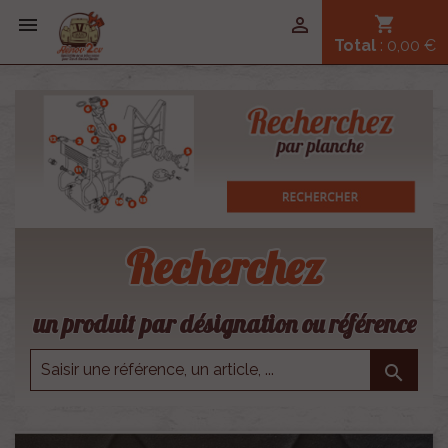


shopping_cart
Total
: 0,00 €
Recherchez
un produit par désignation ou référence
