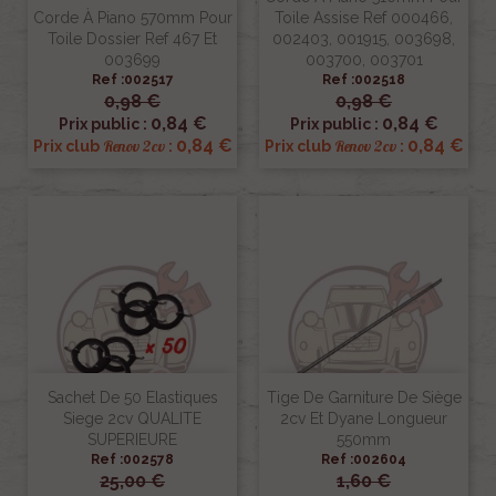
Corde À Piano 570mm Pour
Toile Assise Ref 000466,
Toile Dossier Ref 467 Et
002403, 001915, 003698,
003699
003700, 003701
Ref :002517
Ref :002518
0,98 €
0,98 €
0,84 €
0,84 €
Prix public :
Prix public :
0,84 €
0,84 €
Renov 2cv
Renov 2cv
Prix club
:
Prix club
:
Sachet De 50 Elastiques
Tige De Garniture De Siège
Siege 2cv QUALITE
2cv Et Dyane Longueur
SUPERIEURE
550mm
Ref :002578
Ref :002604
25,00 €
1,60 €