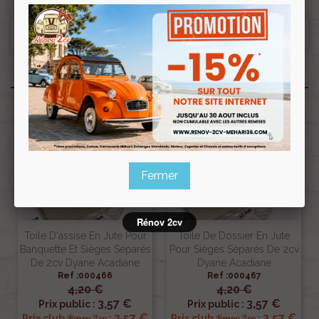
Produits associés
Fermer
Rénov 2cv
Toile D'assise En Jute Pour
Toile De Dossier En Jute
Banquette Et Sièges Séparés
Pour Sièges Séparés De 2cv
De 2cv Dyane Acadiane
Dyane Acadiane
Ref :000466
Ref :000467
4,20 €
4,20 €
3,57 €
3,57 €
Prix public :
Prix public :
3,57 €
3,57 €
Renov 2cv
Renov 2cv
Prix club
:
Prix club
: