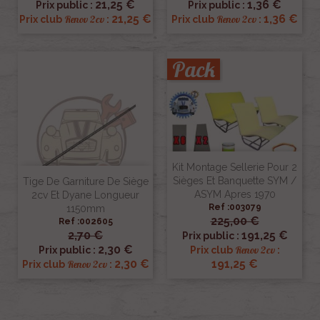
21,25 €
1,36 €
Prix public :
Prix public :
21,25 €
1,36 €
Renov 2cv
Renov 2cv
Prix club
:
Prix club
:
Pack
Kit Montage Sellerie Pour 2
Sièges Et Banquette SYM /
Tige De Garniture De Siège
ASYM Apres 1970
2cv Et Dyane Longueur
Ref :003079
1150mm
225,00 €
Ref :002605
2,70 €
191,25 €
Prix public :
2,30 €
Renov 2cv
Prix public :
Prix club
:
2,30 €
191,25 €
Renov 2cv
Prix club
: