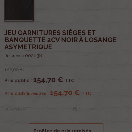
JEU GARNITURES SIÈGES ET
BANQUETTE 2CV NOIR À LOSANGE
ASYMETRIQUE
002638
Référence
182,00 €
154,70 €
Prix public :
TTC
154,70 €
Renov 2cv
Prix club
:
TTC
OU PAYER EN
Profitez de prix remisés