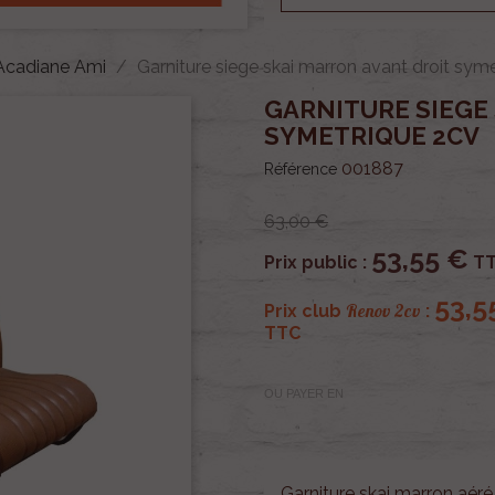
 Acadiane Ami
Garniture siege skai marron avant droit sym
GARNITURE SIEGE
SYMETRIQUE 2CV
001887
Référence
63,00 €
53,55 €
Prix public :
T
53,5
Renov 2cv
Prix club
:
TTC
OU PAYER EN
Garniture skai marron aéré