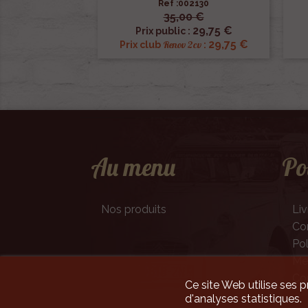
Ref :002130
35,00 €

Aperçu rapide
29,75 €
Prix public :
29,75 €
Renov 2cv
Prix club
:
Au menu
Po
Nos produits
Liv
Con
Pol
Men
Co
Ce site Web utilise ses p
d'analyses statistiques.