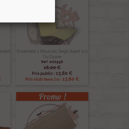
Pack
Avant
Ensemble 2 Mousses Siege Avant 2cv
Ou Dyane
Ref :000956
16,00 €

Aperçu rapide
13,60 €
Prix public :
€
13,60 €
Renov 2cv
Prix club
:
Promo !