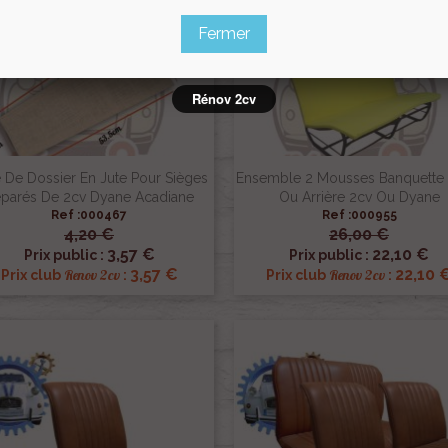
Pack
Fermer
Rénov 2cv
e De Dossier En Jute Pour Sièges
Ensemble 2 Mousses Banquette 
parés De 2cv Dyane Acadiane
Ou Arrière 2cv Ou Dyane
Ref :000467
Ref :000955
4,20 €
26,00 €


Aperçu rapide
Aperçu rapide
3,57 €
22,10 €
Prix public :
Prix public :
3,57 €
22,10 
Renov 2cv
Renov 2cv
Prix club
:
Prix club
: