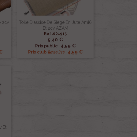
e 2cv
Toile D'assise De Siege En Jute Ami6
Et 2cv AZAM
Ref :001915
5,40 €

Aperçu rapide
4,59 €
Prix public :
 €
4,59 €
Renov 2cv
Prix club
:
v Et