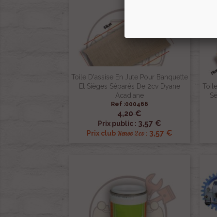
Toile D'assise En Jute Pour Banquette
Et Sièges Séparés De 2cv Dyane
Toil
Acadiane
Sé
Ref :000466
4,20 €

Aperçu rapide
3,57 €
Prix public :
3,57 €
Renov 2cv
Prix club
: