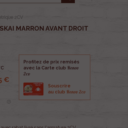
etrique 2CV
 SKAI MARRON AVANT DROIT
Profitez de prix remisés
Renov
TC
avec la Carte club
2cv
5 €
Souscrire
Renov 2cv
au club
 avec rabat livré sans l'armature 2CV.