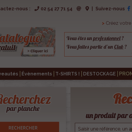
actez-nous :
02 54 27 71 54
|
Suivez-nous
>
Créez votr
Vous êtes un
professionnel
?
Vous faites partie d’un
Club
?
PRO
veautés
Évènements
T-SHIRTS !
DESTOCKAGE
Rec
un produit par d