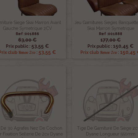
rniture Siege Skai Marron Avant
Jeu Garnitures Sieges Banquett
Gauche Symetrique 2CV
Skai Marron Symetrique
Ref :001886
Ref :001888
63,00 €
177,00 €


Aperçu rapide
Aperçu rapide
53,55 €
150,45 €
Prix public :
Prix public :
53,55 €
150,45
Renov 2cv
Renov 2cv
Prix club
:
Prix club
:
 De 30 Agrafes Nez De Cochon
Tige De Garniture De Siège 2c
r Fixation Sellerie De 2cv Dyane
Dyane Longueur 550mm