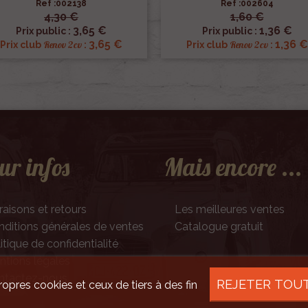
Ref :002138
Ref :002604
4,30 €
1,60 €


Aperçu rapide
Aperçu rapide
3,65 €
1,36 €
Prix public :
Prix public :
3,65 €
1,36 €
Renov 2cv
Renov 2cv
Prix club
:
Prix club
:
ur infos
Mais encore ...
raisons et retours
Les meilleures ventes
ditions générales de ventes
Catalogue gratuit
itique de confidentialité
tions légales
ntactez-nous
REJETER TOU
ropres cookies et ceux de tiers à des fin