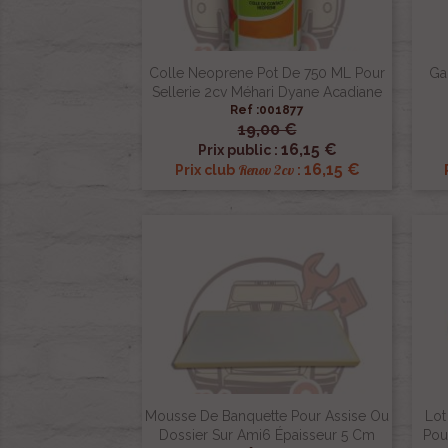
Colle Neoprene Pot De 750 ML Pour
Ga
Sellerie 2cv Méhari Dyane Acadiane
Ref :001877
19,00 €

Aperçu rapide
16,15 €
Prix public :
16,15 €
Renov 2cv
Prix club
:
Mousse De Banquette Pour Assise Ou
Lot
Dossier Sur Ami6 Épaisseur 5 Cm
Pou