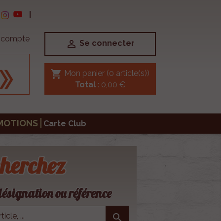
|
e compte

Se connecter
shopping_cart
Mon panier
(0 article(s))
Total
: 0,00 €
MOTIONS
Carte Club
herchez
ésignation ou référence
