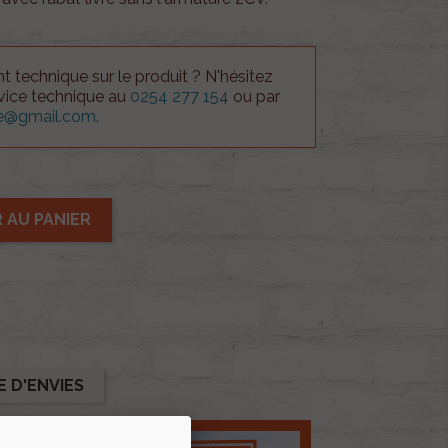
 technique sur le produit ? N'hésitez
rvice technique au
0254 277 154
ou par
ue@gmail.com
.
 AU PANIER
E D'ENVIES