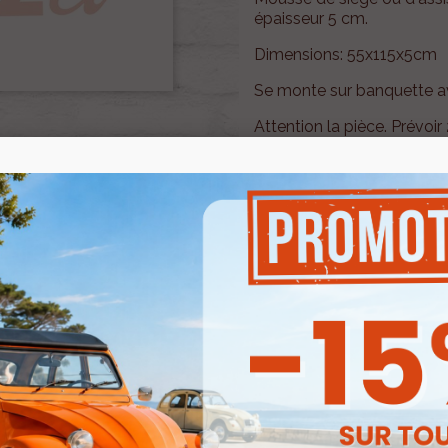
épaisseur 5 cm.
Dimensions: 55x115x5cm
Se monte sur banquette av
Attention la pièce. Prévoi
Besoin d'un renseignement
pas à contacter notre se
mail à
renov2cv.techniq
Quantité

AJOUTER

En stock