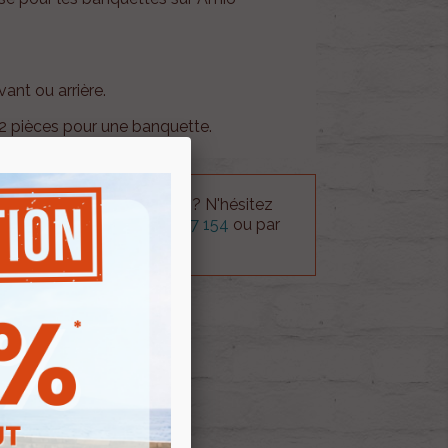
ant ou arrière.
r 2 pièces pour une banquette.
 technique sur le produit ? N'hésitez
rvice technique au
0254 277 154
ou par
ue@gmail.com
.
 AU PANIER