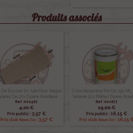
Produits associés
e De Dossier En Jute Pour Sièges
Colle Neoprene Pot De 750 ML
parés De 2cv Dyane Acadiane
Sellerie 2cv Méhari Dyane Acad
Ref :000467
Ref :001877
4,20 €
19,00 €


Aperçu rapide
Aperçu rapide
3,57 €
16,15 €
Prix public :
Prix public :
3,57 €
16,15 
Renov 2cv
Renov 2cv
Prix club
:
Prix club
: