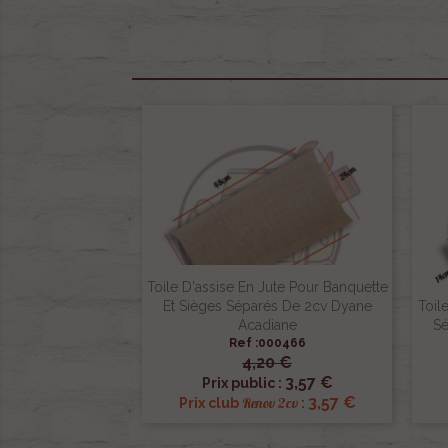
Toile D'assise En Jute Pour Banquette
Et Sièges Séparés De 2cv Dyane
Toil
Acadiane
Sé
Ref :000466
4,20 €

Aperçu rapide
3,57 €
Prix public :
3,57 €
Renov 2cv
Prix club
: