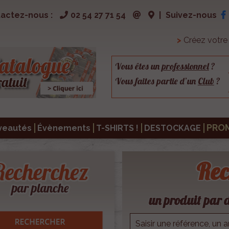
actez-nous :
02 54 27 71 54
|
Suivez-nous
>
Créez votr
Vous êtes un
professionnel
?
Vous faites partie d’un
Club
?
PRO
veautés
Évènements
T-SHIRTS !
DESTOCKAGE
Rec
un produit par d