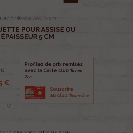
r sur Ami6 épaisseur 5 cm
ETTE POUR ASSISE OU
 ÉPAISSEUR 5 CM
Profitez de prix remisés
Renov
TC
avec la Carte club
2cv
5 €
Souscrire
Renov 2cv
au club
se pour les banquettes sur Ami6