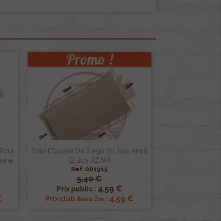
Promo !
 Pour
Toile D'assise De Siege En Jute Ami6
iane
Et 2cv AZAM
Ref :001915
5,40 €

Aperçu rapide
4,59 €
Prix public :
€
4,59 €
Renov 2cv
Prix club
: