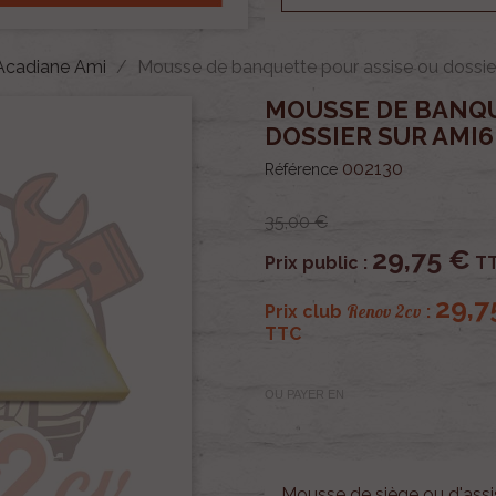
 Acadiane Ami
Mousse de banquette pour assise ou dossie
MOUSSE DE BANQU
DOSSIER SUR AMI6
002130
Référence
35,00 €
29,75 €
Prix public :
T
29,7
Renov 2cv
Prix club
:
TTC
OU PAYER EN
Mousse de siège ou d'assi