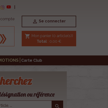
|
e compte

Se connecter
shopping_cart
Mon panier
(0 article(s))
Total
: 0,00 €
MOTIONS
Carte Club
herchez
ésignation ou référence
