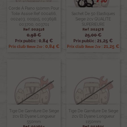
Corde À Piano 510mm Pour
Toile Assise Ref 000466,
Sachet De 50 Elastiques
002403, 001915, 003698,
Siege 2cv QUALITE
003700, 003701
SUPERIEURE
Ref :002518
Ref :002578
0,98 €
25,00 €
0,84 €
21,25 €
Prix public :
Prix public :
0,84 €
21,25 €
Renov 2cv
Renov 2cv
Prix club
:
Prix club
:
Tige De Garniture De Siège
Tige De Garniture De Siège
2cv Et Dyane Longueur
2cv Et Dyane Longueur
550mm
1150mm
Ref :002604
Ref :002605