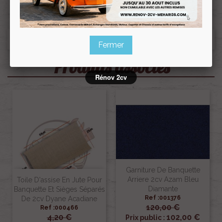
Fermer
Produits associés
Rénov 2cv
Garniture De Banquette
Arriere 2cv Azam Bleu
Toile D'assise En Jute Pour
Diamante
Banquette Et Sièges Séparés
Ref :001376
De 2cv Dyane Acadiane
120,00 €
Ref :000466
4,20 €
102,00 €
Prix public :