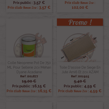
3,57 €
Renov 2cv
Prix public :
Prix club
:
3,57 €
102,00 €
Renov 2cv
Prix club
:
Promo !
Colle Neoprene Pot De 750
ML Pour Sellerie 2cv Méhari
Toile D'assise De Siege En
Dyane Acadiane
Jute Ami6 Et 2cv AZAM
Ref :001877
Ref :001915
19,00 €
5,40 €
16,15 €
4,59 €
Prix public :
Prix public :
16,15 €
4,59 €
Renov 2cv
Renov 2cv
Prix club
:
Prix club
: