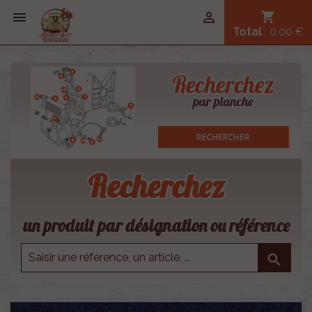


shopping_cart
Total
: 0,00 €
Recherchez
un produit par désignation ou référence
