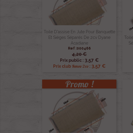
Toile D'assise En Jute Pour Banquette
Et Sièges Séparés De 2cv Dyane
Toil
Acadiane
Sé
Ref :000466
4,20 €

Aperçu rapide
3,57 €
Prix public :
3,57 €
Renov 2cv
Prix club
:
Promo !