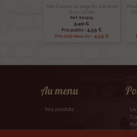
Toile D'assise De Siege En Jute Ami6
Mous
Et 2cv AZAM
Do
Ref :001915
5,40 €

Aperçu rapide
4,59 €
Prix public :
4,59 €
Renov 2cv
Prix club
:
Au menu
Po
Nos produits
Liv
Con
Pol
Men