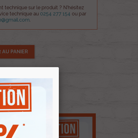
 technique sur le produit ? N'hésitez
rvice technique au
0254 277 154
ou par
ue@gmail.com
.
 AU PANIER
E D'ENVIES