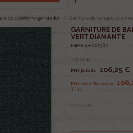
paré de deuxième génération
Garniture de banquette arrier
GARNITURE DE BA
VERT DIAMANTE
001382
Référence
125,00 €
106,25 €
Prix public :
106,
Renov 2cv
Prix club
:
TTC
OU PAYER EN