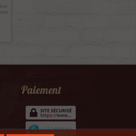
chon
yane
Paiement