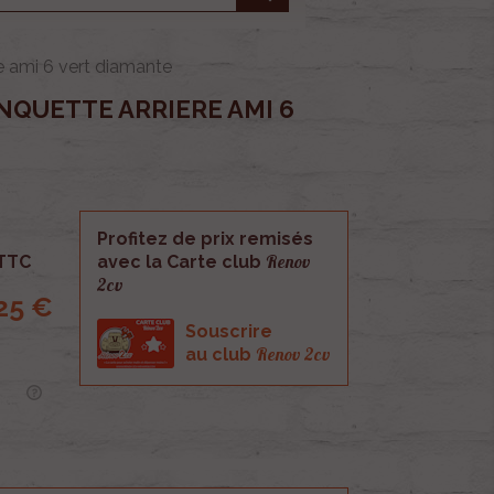
e ami 6 vert diamante
NQUETTE ARRIERE AMI 6
Profitez de prix remisés
Renov
TTC
avec la Carte club
2cv
25 €
Souscrire
Renov 2cv
au club