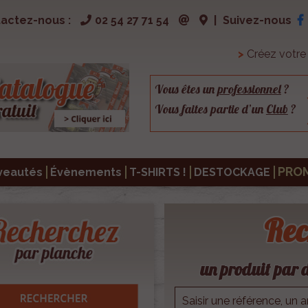
actez-nous :
02 54 27 71 54
|
Suivez-nous
>
Créez votr
Vous êtes un
professionnel
?
Vous faites partie d’un
Club
?
PRO
veautés
Évènements
T-SHIRTS !
DESTOCKAGE
Rec
un produit par d