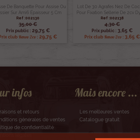
se De Banquette Pour Assise Ou
Lot De 30 Agrafes Nez De Co
ssier Sur Ami6 Épaisseur 5 Cm
Pour Fixation Sellerie De 2cv D
Ref :002130
Ref :002138
35,00 €
4,30 €


Aperçu rapide
Aperçu rapide
29,75 €
3,65 €
Prix public :
Prix public :
29,75 €
3,65 €
Renov 2cv
Renov 2cv
Prix club
:
Prix club
:
ur infos
Mais encore ...
raisons et retours
Les meilleures ventes
ditions générales de ventes
Catalogue gratuit
itique de confidentialité
tions légales