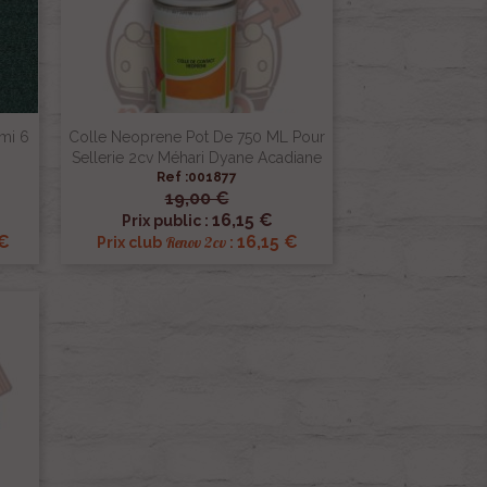
mi 6
Colle Neoprene Pot De 750 ML Pour
Sellerie 2cv Méhari Dyane Acadiane
Ref :001877
19,00 €

Aperçu rapide
16,15 €
Prix public :
 €
16,15 €
Renov 2cv
Prix club
: