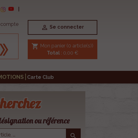
|
e compte

Se connecter
shopping_cart
Mon panier
(0 article(s))
Total
: 0,00 €
MOTIONS
Carte Club
herchez
ésignation ou référence
