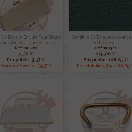
e De Dossier En Jute Pour Sièges
Garniture De Banquette Avant A
parés De 2cv Dyane Acadiane
Vert Diamante
Ref :000467
Ref :001381
4,20 €
125,00 €


Aperçu rapide
Aperçu rapide
3,57 €
106,25 €
Prix public :
Prix public :
3,57 €
106,25
Renov 2cv
Renov 2cv
Prix club
:
Prix club
: